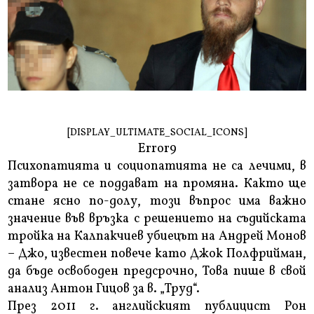
[DISPLAY_ULTIMATE_SOCIAL_ICONS]
Error9
Психопатията и социопатията не са лечими, в
затвора не се поддават на промяна. Както ще
стане ясно по-долу, този въпрос има важно
значение във връзка с решението на съдийската
тройка на Калпакчиев убиецът на Андрей Монов
– Джо, известен повече като Джок Полфрийман,
да бъде освободен предсрочно, Това пише в свой
анализ Антон Гицов за в. „Труд“.
През 2011 г. английският публицист Рон