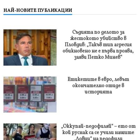
НАЙ-НОВИТЕ ПУБЛИКАЦИИ
Съдията по делото за
жестокото убийство в
Пловдив: „Такъв тип агресия
обикновено не е първа проява,
заяви Петко Минев“
Етикетите в евро, левът
окончателно отиде в
историята
„Оккупай-педофиляй“ – ето от
кой руснак са се учили нашите
„Ловци“ на педофили