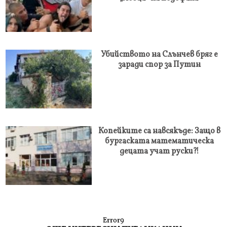
Убийството на Слънчев бряг е
заради спор за Путин
Копейките са навсякъде: Защо в
бургаската математическа
децата учат руски?!
Error9