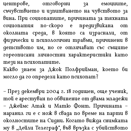
центрове, отговорни за емоциите,
съчувствието и изпитването на чувството за
вина. При социопатите, причината за тяхната
социопатия по-скоро е предизвикана от
околната среда, в която са израснали, от
физически и психологични травми, причинени в
детството им, но се отличават със същите
гореописани личностни характеристики като
тези на психопатите.
Какво знаем за Джок Полфрийман, което би
могло да го определи като психопат?
– През декември 2004 г. 18 годишен, още ученик,
той е арестуван по обвинение от двама младежи
– Джеймс Атак и Матю Фонт. Причината –
наранил ги е с нож в свада по време на парти в
околностите на Сидни. Когато вижда снимката
му в „Дейли Телеграф“, във връзка с убийството