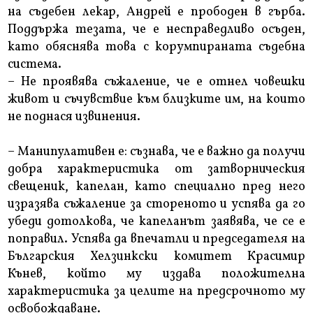
на съдебен лекар, Андрей е прободен в гърба.
Поддържа тезата, че е несправедливо осъден,
като обяснява това с корумпираната съдебна
система.
– Не проявява съжаление, че е отнел човешки
живот и съчувствие към близките им, на които
не поднася извинения.
– Манипулативен е: съзнава, че е важно да получи
добра характеристика от затворническия
свещеник, капелан, като специално пред него
изразява съжаление за стореното и успява да го
убеди дотолкова, че капеланът заявява, че се е
поправил. Успява да впечатли и председателя на
Българския Хелзинкски комитет Красимир
Кънев, който му издава положителна
характеристика за целите на предсрочното му
освобождаване.