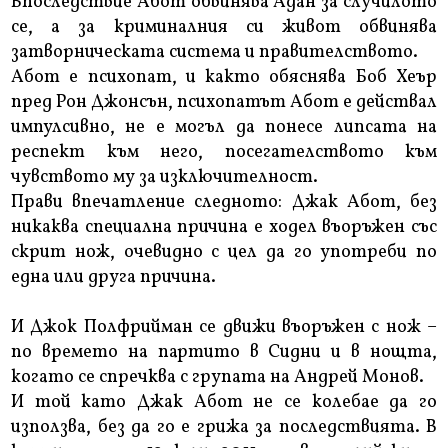
Впоследствие Абот обвинява Адан за случилото
се, а за криминалния си живот обвинява
затворническата система и правителството.
Абот е психопат, и както обяснява Боб Хеър
пред Рон Джонсън, психопатът Абот е действал
импулсивно, не е могъл да понесе липсата на
респект към него, посегателството към
чувството му за изключителност.
Прави впечатление следното: Джак Абот, без
никаква специална причина е ходел въоръжен със
скрит нож, очевидно с цел да го употреби по
една или друга причина.
И Джок Полфрийман се движи въоръжен с нож –
по времето на партито в Сидни и в нощта,
когато се спречква с групата на Андрей Монов.
И той като Джак Абот не се колебае да го
използва, без да го е грижа за последствията. В