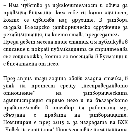
– Има чувство за изключителност и обича да
привлича внимание към себе си като личност,
която се извисява над другите. В затвора
създава Българско затворническо сдружение за
рехабилитация, на което става председател.
Преди девет месеца пише статия и я публикува в
списание и покрай публикацията се сприятелява
със социоложка, която го посещава в Бусманци и
е впечатлена от него.
През април тази година обяви гладна стачка, в
знак на протест срещу „несправедливото
отношение“ на затворническата
администрация спрямо него и на българското
правителство в отговор на работата му,
свързана с правата на затворниците.
Номиниран е през 2015 г. за наградата на БХК
„Човек на годината“ (впоследствие номинацията