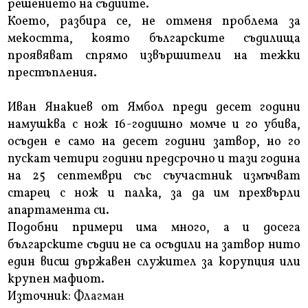
решението на съдиите.
Което, разбира се, не отменя проблема за
мекостта, която българските съдилища
проявяват спрямо извършители на тежки
престъпления.
Иван Янакиев от Ямбол преди десет години
намушква с нож 16-годишно момче и го убива,
осъден е само на десет години затвор, но го
пускат четири години предсрочно и тази година
на 25 септември със съучастник измъчват
старец с нож и палка, за да им прехвърли
апартамента си.
Подобни примери има много, а и досега
българските съдии не са осъдили на затвор нито
един висш държавен служител за корупция или
крупен мафиот.
Източник:
Флагман