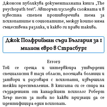
Джонсон публикува документалната книга „The
psychopath test“. Авторът изследва сложната и в
известна степен противоречива тема за
психопатите и социопатите, между които няма
съществена разлика, и какво ги прави такива.
Джок Полфрийман съди България за 1
милион евро в Страсбург
Error9
Той се среща и интервюира утвърдени
специалисти в тази област, посещава болници и
затвори и разговаря с психопати, извършили
тежки престъпления. В книгата си се спира на
създаденият от канадският психолог Роберт
Хеър тест за това по какви признаци да се
идентифицира един психопат.