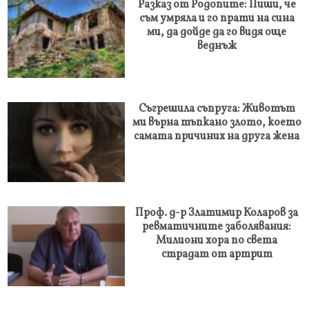
Разказ от Родопите: Пиши, че
съм умряла и го прати на сина
ми, да дойде да го видя още
веднъж
Съгрешила съпруга: Животът
ми върна тъпкано злото, което
самата причиних на друга жена
Проф. д-р Златимир Коларов за
ревматичните заболявания:
Милиони хора по света
страдат от артрит