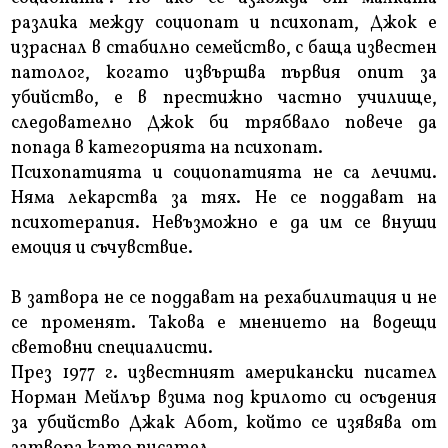
разлика между социопат и психопат, Джок е
израснал в стабилно семейство, с баща известен
патолог, когато извършва първия опит за
убийство, е в престижно частно училище,
следователно Джок би трябвало повече да
попада в категорията на психопат.
Психопатията и социопатията не са лечими.
Няма лекарства за тях. Не се поддават на
психотерапия. Невъзможно е да им се внуши
емоция и съчувствие.
В затвора не се поддават на рехабилитация и не
се променят. Такова е мнението на водещи
световни специалисти.
През 1977 г. известният американски писател
Норман Мейлър взима под крилото си осъдения
за убийство Джак Абот, който се изявява от