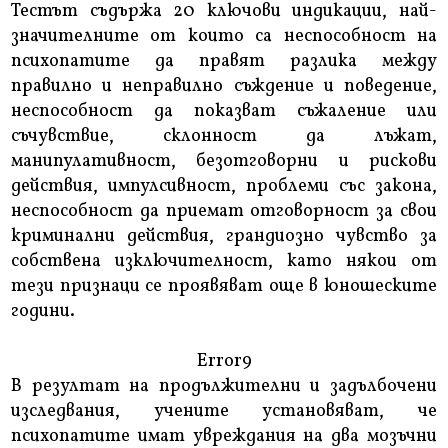
Тестът съдържа 20 ключови индикации, най-
значителните от които са неспособност на
психопатите да правят разлика между
правилно и неправилно съждение и поведение,
неспособност да показват съжаление или
съчувствие, склонност да лъжат,
манипулативност, безотговорни и рискови
действия, импулсивност, проблеми със закона,
неспособност да приемат отговорност за свои
криминални действия, грандиозно чувство за
собствена изключителност, като някои от
тези признаци се проявяват още в юношеските
години.
Error9
В резултат на продължителни и задълбочени
изследвания, учените установяват, че
психопатите имат увреждания на два мозъчни