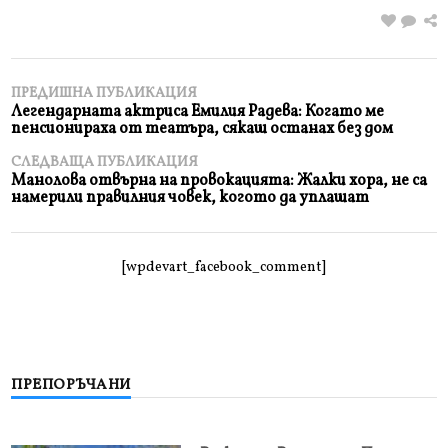
ПРЕДИШНА ПУБЛИКАЦИЯ
Легендарната актриса Емилия Радева: Когато ме
пенсионираха от театъра, сякаш останах без дом
СЛЕДВАЩА ПУБЛИКАЦИЯ
Манолова отвърна на провокацията: Жалки хора, не са
намерили правилния човек, когото да уплашат
[wpdevart_facebook_comment]
ПРЕПОРЪЧАНИ