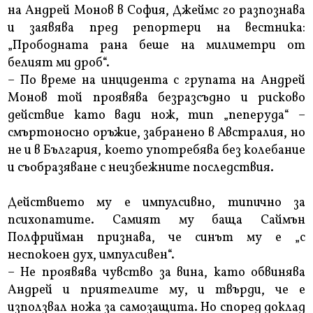
на Андрей Монов в София, Джеймс го разпознава
и заявява пред репортери на вестника:
„Прободната рана беше на милиметри от
белият ми дроб“.
– По време на инцидента с групата на Андрей
Монов той проявява безразсъдно и рисково
действие като вади нож, тип „пеперуда“ –
смъртоносно оръжие, забранено в Австралия, но
не и в България, което употребява без колебание
и съобразяване с неизбежните последствия.
Действието му е импулсивно, типично за
психопатите. Самият му баща Саймън
Полфрийман признава, че синът му е „с
неспокоен дух, импулсивен“.
– Не проявява чувство за вина, като обвинява
Андрей и приятелите му, и твърди, че е
използвал ножа за самозащита. Но според доклад