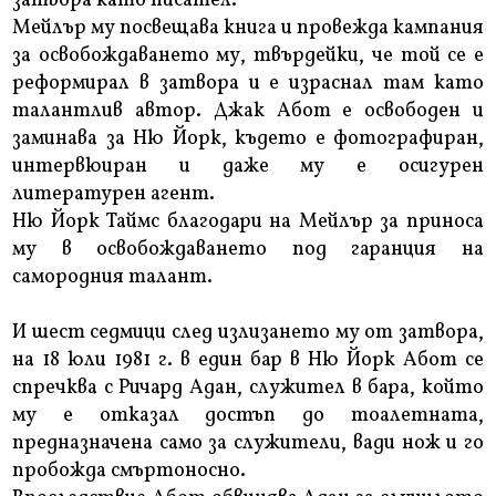
затвора като писател.
Мейлър му посвещава книга и провежда кампания
за освобождаването му, твърдейки, че той се е
реформирал в затвора и е израснал там като
талантлив автор. Джак Абот е освободен и
заминава за Ню Йорк, където е фотографиран,
интервюиран и даже му е осигурен
литературен агент.
Ню Йорк Таймс благодари на Мейлър за приноса
му в освобождаването под гаранция на
самородния талант.
И шест седмици след излизането му от затвора,
на 18 юли 1981 г. в един бар в Ню Йорк Абот се
спречква с Ричард Адан, служител в бара, който
му е отказал достъп до тоалетната,
предназначена само за служители, вади нож и го
пробожда смъртоносно.