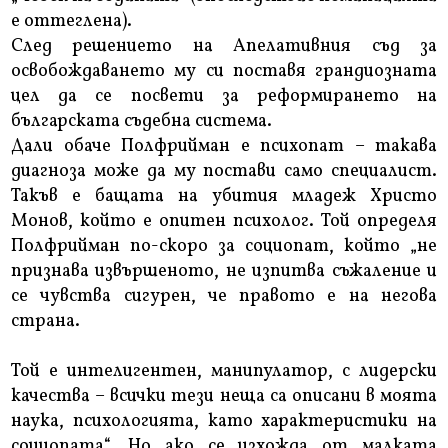
е оттеглена).
След решението на Апелативния съд за
освобождаването му си поставя грандиозната
цел да се посвети за реформирането на
българската съдебна система.
Дали обаче Полфрийман е психопат – такава
диагноза може да му постави само специалист.
Такъв е бащата на убития младеж Христо
Монов, който е опитен психолог. Той определя
Полфрийман по-скоро за социопат, който „не
признава извършеното, не изпитва съжаление и
се чувства сигурен, че правото е на негова
страна.
Той е интелигентен, манипулатор, с лидерски
качества – всички тези неща са описани в моята
наука, психологията, като характеристики на
социопата“. Но ако се изхожда от малката