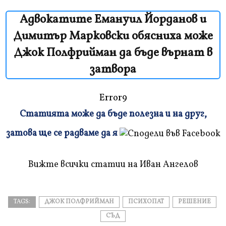
Адвокатите Емануил Йорданов и
Димитър Марковски обясниха може
Джок Полфрийман да бъде върнат в
затвора
Error9
Статията може да бъде полезна и на друг,
Плъзнете
затова ще се радваме да я
и
прочетете
Вижте всички статии на Иван Ангелов
TAGS:
ДЖОК ПОЛФРИЙМАН
ПСИХОПАТ
РЕШЕНИЕ
СЪД