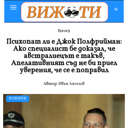
Toggle
Navigation
Error9
Психопат ли е Джок Полфрийман:
Ако специалист бе доказал, че
австралиецът е такъв,
Апелативният съд не би приел
уверения, че се е поправил
Автор:
Иван Ангелов
НОВИНИ