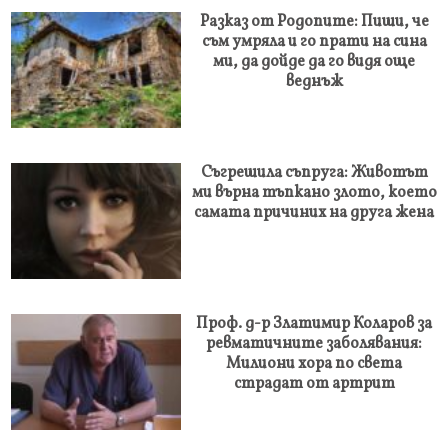
Разказ от Родопите: Пиши, че
съм умряла и го прати на сина
ми, да дойде да го видя още
веднъж
Съгрешила съпруга: Животът
ми върна тъпкано злото, което
самата причиних на друга жена
Проф. д-р Златимир Коларов за
ревматичните заболявания:
Милиони хора по света
страдат от артрит