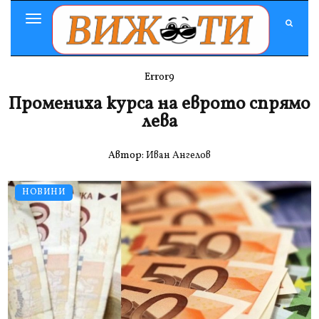
Toggle
Navigation
Error9
Промениха курса на еврото спрямо
лева
Автор:
Иван Ангелов
НОВИНИ