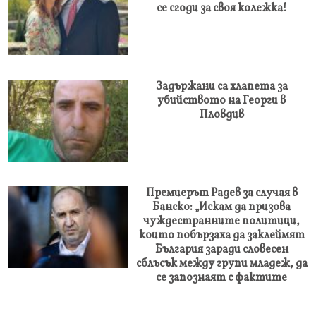
се сгоди за своя колежка!
Задържани са хлапета за
убийството на Георги в
Пловдив
Премиерът Радев за случая в
Банско: „Искам да призова
чуждестранните политици,
които побързаха да заклеймят
България заради словесен
сблъсък между групи младеж, да
се запознаят с фактите