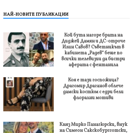
НАЙ-НОВИТЕ ПУБЛИКАЦИИ
Кой бута нагоре брата на
Диджей Дамян и ДС-отроче
Илин Савов? Съветникът в
кабинета „Радев“ беше по
всички телевизии да бистри
аферата с фентанила
Коя е тази госпожица?
Драгомир Драганов облече
дамски костюм с едри бели
флорални мотиви
Княз Мирко Панагюрски, внук
на Симеон Сакскобургготски,