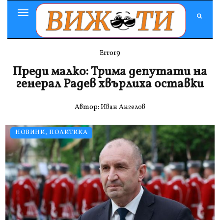
Toggle
Navigation
Error9
Преди малко: Трима депутати на
генерал Радев хвърлиха оставки
Автор:
Иван Ангелов
НОВИНИ
,
ПОЛИТИКА