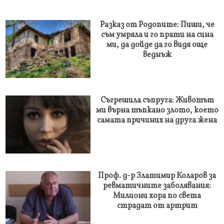
Разказ от Родопите: Пиши, че
съм умряла и го прати на сина
ми, да дойде да го видя още
веднъж
Съгрешила съпруга: Животът
ми върна тъпкано злото, което
самата причиних на друга жена
Проф. д-р Златимир Коларов за
ревматичните заболявания:
Милиони хора по света
страдат от артрит