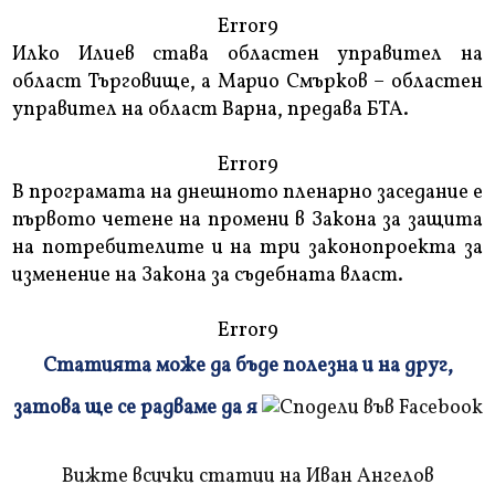
Error9
Илко Илиев става областен управител на
област Търговище, а Марио Смърков – областен
управител на област Варна, предава БТА.
Error9
В програмата на днешното пленарно заседание е
първото четене на промени в Закона за защита
на потребителите и на три законопроекта за
изменение на Закона за съдебната власт.
Error9
Статията може да бъде полезна и на друг,
Плъзнете
затова ще се радваме да я
и
прочетете
Вижте всички статии на Иван Ангелов