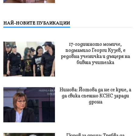
НАЙ-НОВИТЕ ПУБЛИКАЦИИ
17-годишното момиче,
подмамило Георги Кузев, е
редовна ученичка и дъщеря на
бивша учителка
Нинова: Йотова да не се крие, а
да свика спешно КСНС заради
дрона