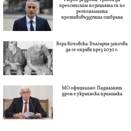
Гюров за дрона: Трябва да
преосмислим позицията си по
регионалната
противовъздушна отбрана
Вера Кочовска: България започва
да се оправя през 2030 г.
МО официално: Падналият
дрон е украинска примамка