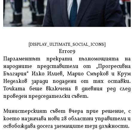
[DISPLAY_ULTIMATE_SOCIAL_ICONS]
Error9
Парламентът прекрати пълномощията на
народните представители от „Прогресивна
България“ Илко Илиев, Марио Смърков и Крум
Неделков заради подадени от тях оставки.
Точката беше включена в дневния ред след
проведен председателски съвет.
Министерският съвет вчера прие решение, с
което назначава нови 28 областни управители и
освобождава досега заемащите тези длъжности.