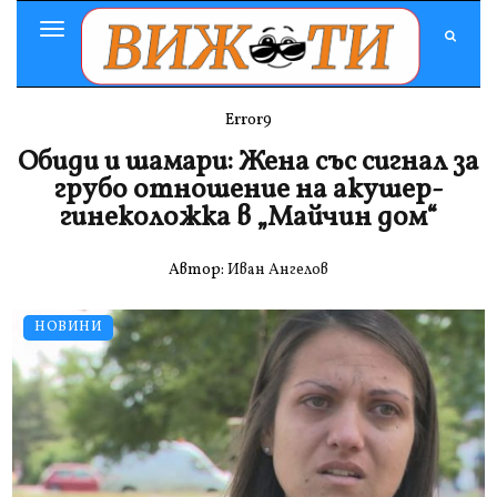
Toggle
Navigation
Error9
Обиди и шамари: Жена със сигнал за
грубо отношение на акушер-
гинеколожка в „Майчин дом“
Автор:
Иван Ангелов
НОВИНИ