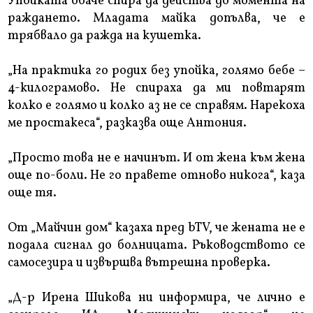
Упойката обаче спира да действа до момента на
раждането. Младата майка допълва, че е
трябвало да ражда на кушетка.
„На практика го родих без упойка, голямо бебе –
4-килограмово. Не спираха да ми повтарят
колко е голямо и колко аз не се справям. Нарекоха
ме простакеса“, разказва още Антония.
„Просто това не е начинът. И от жена към жена
още по-боли. Не го правете отново никога“, каза
още тя.
От „Майчин дом“ казаха пред bTV, че жената не е
подала сигнал до болницата. Ръководството се
самосезира и извършва вътрешна проверка.
„Д-р Ирена Шикова ни информира, че лично е