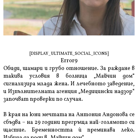
[DISPLAY_ULTIMATE_SOCIAL_ICONS]
Error9
Обиди, шамари и грубо отношение. За раждане в
такива условия в болница „Майчин дом“
сигнализира млада жена. И лечебното заведение,
и Изпълнителната агенция „Медицински надзор“
започват проверки по случая.
В края на юни мечтата на Антония Андонова се
сбъдва – на 29 години прегръща най-голямото си
щастие. Бременността ѝ преминава леко.
Избира да роди в „Майчин дом“.