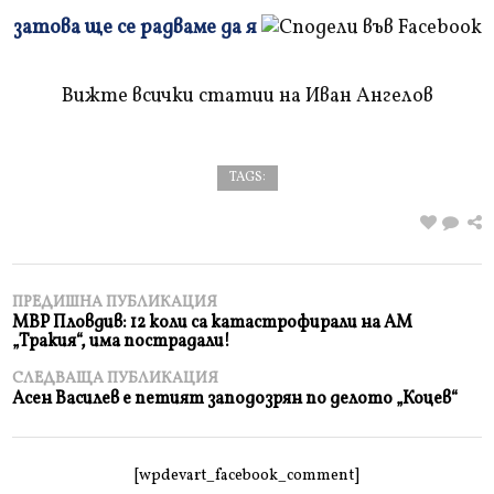
Плъзнете
затова ще се радваме да я
и
прочетете
Вижте всички статии на Иван Ангелов
TAGS:
ПРЕДИШНА ПУБЛИКАЦИЯ
МВР Пловдив: 12 коли са катастрофирали на АМ
„Тракия“, има пострадали!
СЛЕДВАЩА ПУБЛИКАЦИЯ
Асен Василев е петият заподозрян по делото „Коцев“
[wpdevart_facebook_comment]