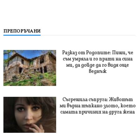
ПРЕПОРЪЧАНИ
Разказ от Родопите: Пиши, че
съм умряла и го прати на сина
ми, да дойде да го видя още
веднъж
Съгрешила съпруга: Животът
ми върна тъпкано злото, което
самата причиних на друга жена