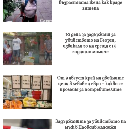
възрастната жена как краде
антена
10 деца за задържани за
убийството на Георги,
извикали го на среща с 15-
годишно момиче
От 9 август край на двойните
цени в левове и евро – какво се
променя за потребителите
Задържаните за убийството на
мъж в Пловдив младежи