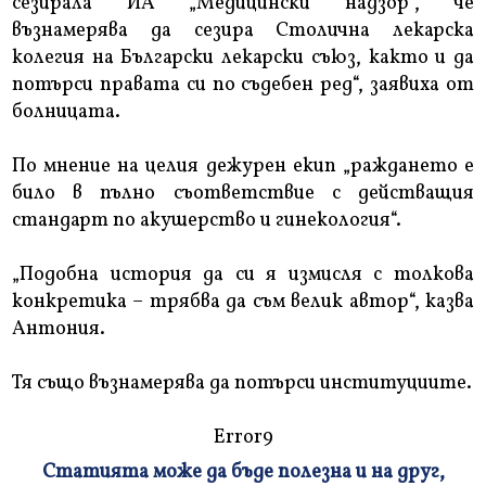
сезирала ИА „Медицински надзор“, че
възнамерява да сезира Столична лекарска
колегия на Български лекарски съюз, както и да
потърси правата си по съдебен ред“, заявиха от
болницата.
По мнение на целия дежурен екип „раждането е
било в пълно съответствие с действащия
стандарт по акушерство и гинекология“.
„Подобна история да си я измисля с толкова
конкретика – трябва да съм велик автор“, казва
Антония.
Тя също възнамерява да потърси институциите.
Error9
Статията може да бъде полезна и на друг,