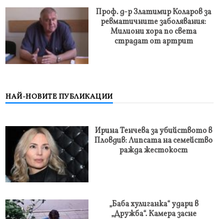
Проф. д-р Златимир Коларов за
ревматичните заболявания:
Милиони хора по света
страдат от артрит
НАЙ-НОВИТЕ ПУБЛИКАЦИИ
Ирина Тенчева за убийството в
Пловдив: Липсата на семейство
ражда жестокост
„Баба хулиганка“ удари в
„Дружба“. Камера засне