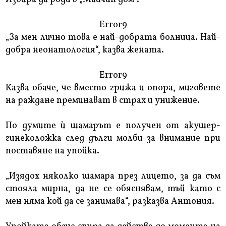
Error9
„За мен лично това е най-добрата болница. Най-
добра неонатология“, казва жената.
Error9
Казва обаче, че вместо грижа и опора, миговете
на раждане преминават в страх и унижение.
По думите ѝ шамарът е получен от акушер-
гинеколожка след дълги молби за внимание при
поставяне на упойка.
„Изядох няколко шамара през лицето, за да съм
стояла мирна, да не се обяснявам, тъй като с
мен няма кой да се занимава“, разказва Антония.