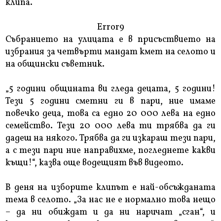
клипа.
Error9
Събранието на улицата е в присъствието на
избрания за четвърти мандат кмет на селото и
на общински съветник.
„5 години общината ви гледа децата, 5 години!
Тези 5 години сметни ги в пари, ние имаме
повечко деца, това са едно 20 000 лева на едно
семейство. Тези 20 000 лева ти трябва да ги
дадеш на някого. Трябва да ги изкараш тези пари,
а с тези пари ние направихме, погледнете какви
къщи!“, казва още водещият във видеото.
В деня на изборите клипът е най-обсъжданата
тема в селото. „За нас не е нормално това нещо
– да ни обиждат и да ни наричат „сган“, и