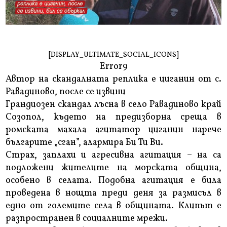
[DISPLAY_ULTIMATE_SOCIAL_ICONS]
Error9
Автор на скандалната реплика е циганин от с.
Равадиново, после се извини
Грандиозен скандал лъсна в село Равадиново край
Созопол, където на предизборна среща в
ромската махала агитатор циганин нарече
българите „сган”, алармира Би Ти Ви.
Страх, заплахи и агресивна агитация – на са
подложени жителите на морската община,
особено в селата. Подобна агитация е била
проведена в нощта преди деня за размисъл в
едно от големите села в общината. Клипът е
разпространен в социалните мрежи.