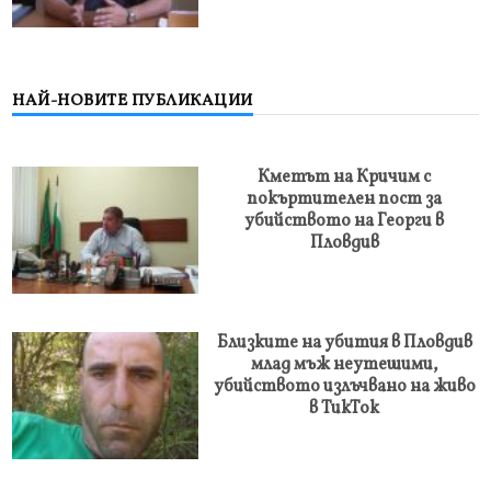
НАЙ-НОВИТЕ ПУБЛИКАЦИИ
Кметът на Кричим с
покъртителен пост за
убийството на Георги в
Пловдив
Близките на убития в Пловдив
млад мъж неутешими,
убийството излъчвано на живо
в ТикТок