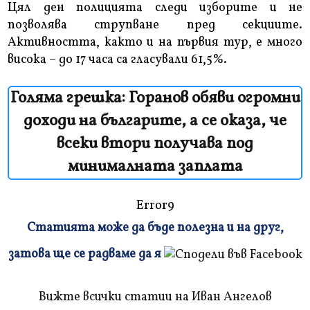
Цял ден полицията следи изборите и не
позволява струпване пред секциите.
Активността, както и на първия тур, е много
висока – до 17 часа са гласували 61,5%.
Голяма грешка: Горанов обяви огромни
доходи на българите, а се оказа, че
всеки втори получава под
минималната заплата
Error9
Статията може да бъде полезна и на друг,
Плъзнете
затова ще се радваме да я
и
прочетете
Вижте всички статии на Иван Ангелов