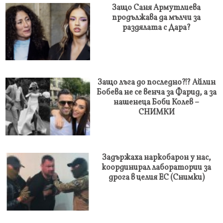
Защо Саня Армутлиева
продължава да мълчи за
раздялата с Дара?
Защо лъга до последно?!? Айлин
Бобева не се венча за Фарид, а за
нашенеца Боби Колев –
СНИМКИ
Задържаха наркобарон у нас,
координирал лаборатории за
дрога в целия ЕС (Снимки)