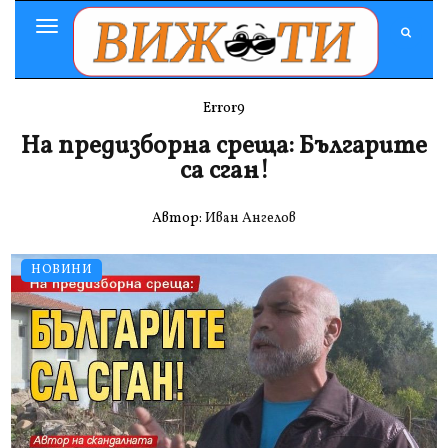
Toggle
Navigation
Error9
На предизборна среща: Българите
са сган!
Автор:
Иван Ангелов
НОВИНИ