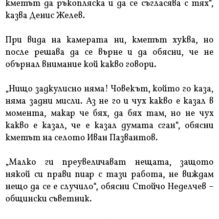
кметът да ръкопляска и да се съгласява с тях“,
казва Денис Желев.
При вида на камерата ни, кметът хуква, но
после решава да се върне и да обясни, че не
обърнал внимание кой какво говори.
„Нищо задкулисно няма! Човекът, който го каза,
няма задни мисли. Аз не го и чух какво е казал в
момента, макар че бях, да бях там, но не чух
какво е казал, че е казал думата сган“, обясни
кметът на селото Иван Пазвантов.
„Малко ги преувеличават нещата, защото
някой си прави пиар с тази работа, не виждам
нещо да се е случило“, обясни Стойчо Неделчев –
общински съветник.