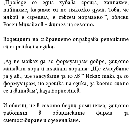
„Проведе се една хубава среща, хапнахме,
пийнахме, казахме си по няколко думи. Това, че
някой е сгрешил, е съвсем нормално!“, обясни
Росен Михайлов – жител на селото.
Водещият на събранието оправдава репликите
си с грешка на езика.
„Аз не можах да го формулирам добре, защото
минават хора и плашат хората: „Ще гласувате
за 5 лв., ще гласувате за 10 лв!“ Исках така да го
формулирам, но грешка на езика, за което силно
се извинявам“, каза Борис Янев.
И обясни, че в селото бедни роми няма, защото
работят в общинските фирми за
сметосъбиране и озеленяване.