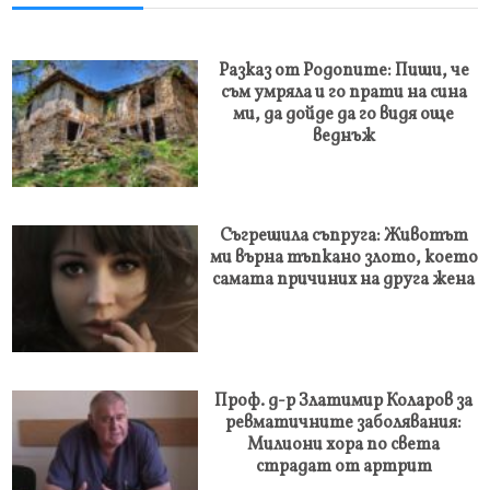
Разказ от Родопите: Пиши, че
съм умряла и го прати на сина
ми, да дойде да го видя още
веднъж
Съгрешила съпруга: Животът
ми върна тъпкано злото, което
самата причиних на друга жена
Проф. д-р Златимир Коларов за
ревматичните заболявания:
Милиони хора по света
страдат от артрит