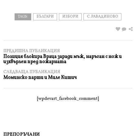
TAGS:
БЪЛГАРИ
ИЗБОРИ
С. РАВАДИНОВО
ПРЕДИШНА ПУБЛИКАЦИЯ
Полиция блокира Враца заради мъж, наръган с нож и
изхвърлен пред пожарната
СЛЕДВАЩА ПУБЛИКАЦИЯ
Моминско парти и Миле Китич
[wpdevart_facebook_comment]
ПРЕПОРЪЧАНИ