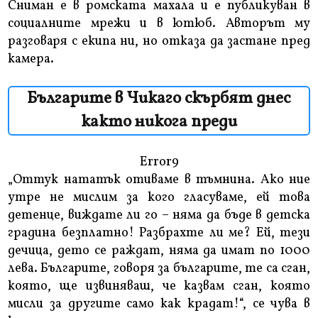
Сниман е в ромската махала и е публикуван в
социалните мрежи и в ютюб. Авторът му
разговаря с екипа ни, но отказа да застане пред
камера.
Българите в Чикаго скърбят днес
както никога преди
Error9
„Оттук нататък отиваме в тъмнина. Ако ние
утре не мислим за кого гласуваме, ей това
детенце, виждате ли го – няма да бъде в детска
градина безплатно! Разбрахте ли ме? Ей, тези
дечица, дето се раждат, няма да имат по 1000
лева. Българите, говоря за българите, те са сган,
която, ще извиняваш, че казвам сган, която
мисли за другите само как крадат!“, се чува в