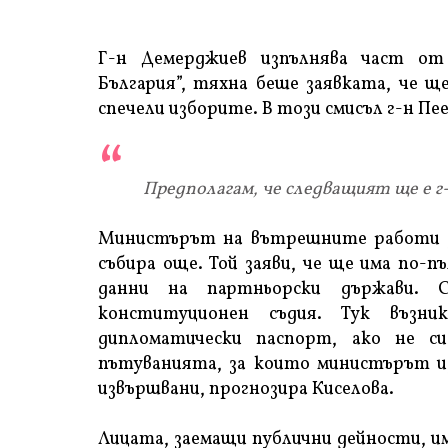
Г-н Демерджиев изпълнява част от
България”, тяхна беше заявката, че ще
спечели изборите. В този смисъл г-н Пее
Предполагам, че следващият ще е г-
Министърът на вътрешните работи за
събира още. Той заяви, че ще има по-
данни на партньорски държави. 
конституционен съдия. Тук възн
дипломатически паспорт, ако не с
пътуванията, за които министърът из
извършвани, прогнозира Киселова.
Лицата, заемащи публични дейности, и