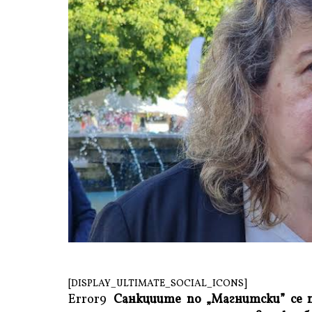
[DISPLAY_ULTIMATE_SOCIAL_ICONS]
Error9
Санкциите по „Магнитски” се 