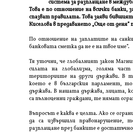
система за разплащане в междуба
Това е по отношение на всички банки,
спазват правилата. Това заяви бившия
Киселова в предаването „Още от деня” 
По отношение на заплатите на санкц
банковата сметка да не е на твое име”.
Тя уточни, че глобалният закон Магн
силата на глобализма, голяма час
териториите на други държави. В тоз
което е в българския парламент, т
държава. В нашата държава, лицата, к
са пълноценни граждани, те нямат огра
Въпросът е каква е целта. Ако се ограни
да са извършили правонарушение, 
разплащане през банките е достатъчно