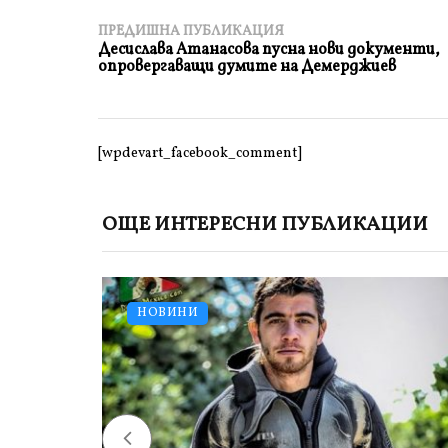
ПРЕДИШНА ПУБЛИКАЦИЯ
Десислава Атанасова пусна нови документи,
опровергаващи думите на Демерджиев
[wpdevart_facebook_comment]
ОЩЕ ИНТЕРЕСНИ ПУБЛИКАЦИИ
НОВИНИ