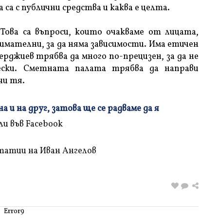
са с публични средства и каква е целта.
Това са въпроси, които очакваме от лицата,
нимателни, за да няма зависимости. Има етичен
ерджиев трябва да много по-прецизен, за да не
ески. Сметната палата трябва да направи
чи тя.
 и на друг, затова ще се радваме да я
татии на Иван Ангелов
Error9