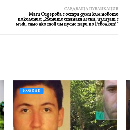
СЛЕДВАЩА ПУБЛИКАЦИЯ
Маги Сидерова с остри думи към новото
поколение: „Жените станаха лесни, излизат с
мъж, само ако той им пусне пари по Револют!“
НОВИНИ