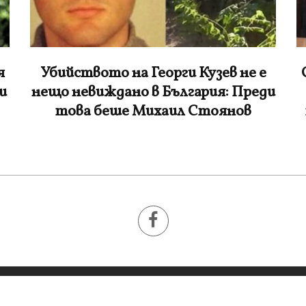
Съдията се разплака: Младежите
ди
са рисували и свастики върху
тялото на жертвата, после яли
дюнери с неговите пари