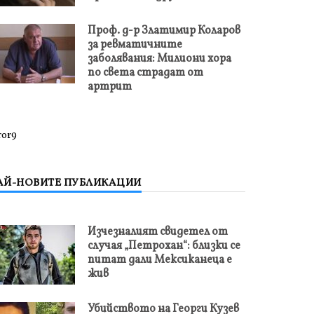
Проф. д-р Златимир Коларов
за ревматичните
заболявания: Милиони хора
по света страдат от
артрит
ror9
АЙ-НОВИТЕ ПУБЛИКАЦИИ
Изчезналият свидетел от
случая „Петрохан“: близки се
питат дали Мексиканеца е
жив
Убийството на Георги Кузев