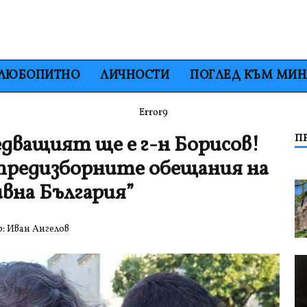
ЛЮБОПИТНО
ЛИЧНОСТИ
ПОГЛЕД КЪМ МИ
Error9
дващият ще е г-н Борисов!
П
предизборните обещания на
вна България”
р:
Иван Ангелов