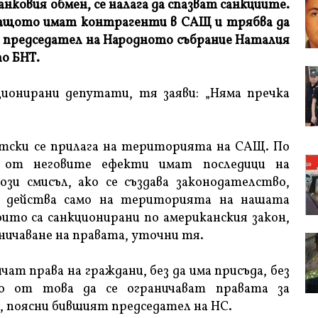
нковия обмен, се налага да спазват санкциите.
 защото имат контрагенти в САЩ и трябва да
т председател на Народното събрание Наталия
по БНТ.
ионирани депутати, тя заяви: „Няма пречка
итски се прилага на територията на САЩ. По
т от неговите ефекти имат последици на
и смисъл, ако се създава законодателство,
о действа само на територията на нашата
оито са санкционирани по американския закон,
ничаване на правата, уточни тя.
чат права на граждани, без да има присъда, без
то от това да се ограничават правата за
, поясни бившият председател на НС.