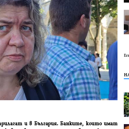
Er
Н
прилагат и в България. Банките, които имат