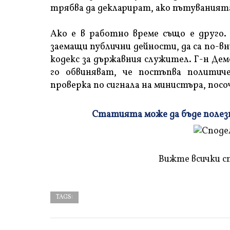
трябва да декларират, ако пътуванията 
Ако е в работно време също е друго. 
заемащи публични дейности, да са по-в
кодекс за държавния служител. Г-н Дем
го обвиняват, че постъпва политич
проверка по сигнала на министъра, посо
Статията може да бъде полезна
Плъзнете
и
прочетете
Вижте всички с
TAGS: