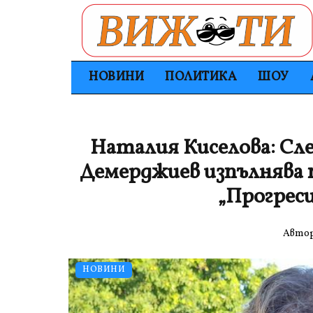
НОВИНИ
ПОЛИТИКА
ШОУ
Наталия Киселова: Сле
Демерджиев изпълнява 
„Прогреси
Авто
НОВИНИ