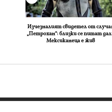
случая
Убийството на Георги Кузев не е
ат дали
нещо невиждано в България: Пре
това беше Михаил Стоянов
Всички права запазени - vijti.com - 2022