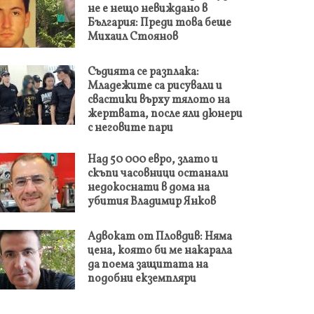
не е нещо невиждано в
България: Преди това беше
Михаил Стоянов
Съдията се разплака:
Младежите са рисували и
свастики върху тялото на
жертвата, после яли дюнери
с неговите пари
Над 50 000 евро, злато и
скъпи часовници останали
недокоснати в дома на
убития Владимир Янков
Адвокат от Пловдив: Няма
цена, която би ме накарала
да поема защитата на
подобни екземпляри