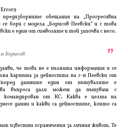
Error9
 предизборните обещания на „Прогресивна
 се бори с модела „Борисов-Пеевски” и с това
вски е един от символите и той започва с него.
н Борисов.
яви, че това не е пълната информация и се
пълна картина за дейността на г-н Пеевски от
Според данните един от пътувалите е
иква въпроса дали можеш да пътуваш с
и командирован от КС. Каква е целта на
несе данни и какви са дейностите, които са
мат известни ограничения за личния живот. Те