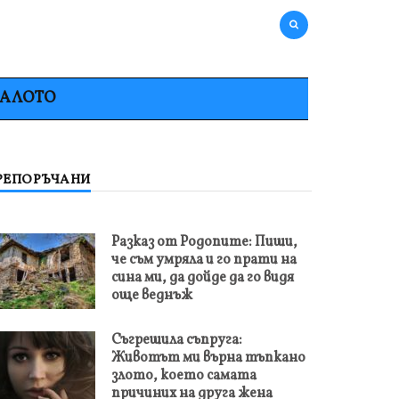
НАЛОТО
РЕПОРЪЧАНИ
Разказ от Родопите: Пиши,
че съм умряла и го прати на
сина ми, да дойде да го видя
още веднъж
Съгрешила съпруга:
Животът ми върна тъпкано
злото, което самата
причиних на друга жена