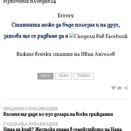
Източник:пловдив24
Error9
Статията може да бъде полезна и на друг,
Плъзнете
затова ще се радваме да я
и
прочетете
Вижте всички статии на Иван Ангелов
TAGS:
ЛЪЖА
ТЪЖНО
ПРЕДИШНА ПУБЛИКАЦИЯ
Япония ще даде по 930 долара на всеки гражданин
СЛЕДВАЩА ПУБЛИКАЦИЯ
Няма ли край? Жестока драма в семейството на Нана