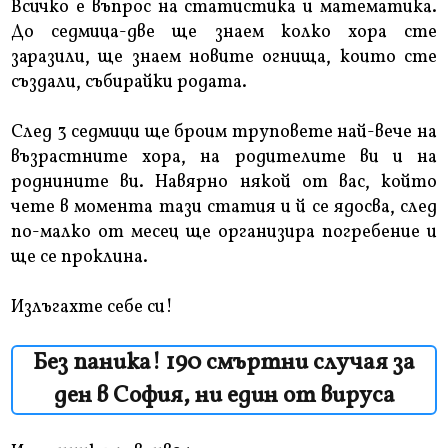
Всичко е въпрос на статистика и математика.
До седмица-две ще знаем колко хора сте
заразили, ще знаем новите огнища, които сте
създали, събирайки родата.
След 3 седмици ще броим труповете най-вече на
възрастните хора, на родителите ви и на
роднините ви. Навярно някой от вас, който
чете в момента тази статия и й се ядосва, след
по-малко от месец ще организира погребение и
ще се проклина.
Излъгахте себе си!
Без паника! 190 смъртни случая за
ден в София, ни един от вируса