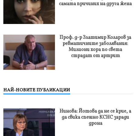
самата причиних на друга жена
Проф. д-р Златимир Коларов за
ревматичните заболявания:
Милиони хора по света
страдат от артрит
НАЙ-НОВИТЕ ПУБЛИКАЦИИ
Нинова: Йотова да не се крие, а
да свика спешно КСНС заради
дрона