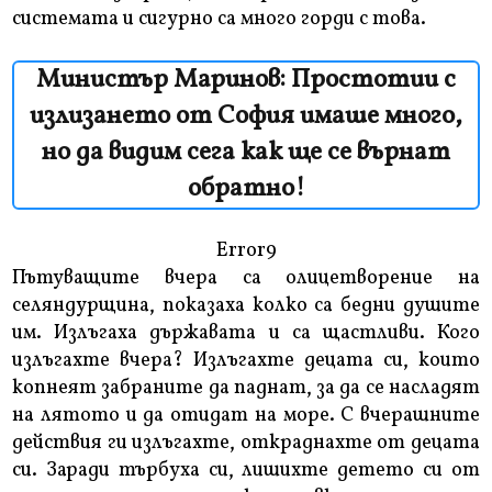
системата и сигурно са много горди с това.
Министър Маринов: Простотии с
излизането от София имаше много,
но да видим сега как ще се върнат
обратно!
Error9
Пътуващите вчера са олицетворение на
селяндурщина, показаха колко са бедни душите
им. Излъгаха държавата и са щастливи. Кого
излъгахте вчера? Излъгахте децата си, които
копнеят забраните да паднат, за да се насладят
на лятото и да отидат на море. С вчерашните
действия ги излъгахте, откраднахте от децата
си. Заради търбуха си, лишихте детето си от