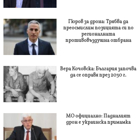
Гюров за дрона: Трябва да
преосмислим позицията си по
регионалната
противовъздушна отбрана
Вера Кочовска: България започва
да се оправя през 2030 г.
МО официално: Падналият
дрон е украинска примамка