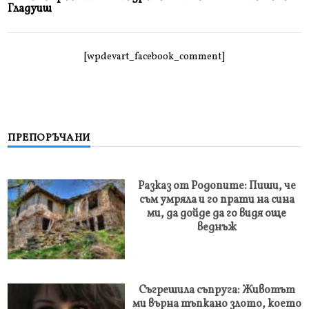
Гладуиш
[wpdevart_facebook_comment]
ПРЕПОРЪЧАНИ
Разказ от Родопите: Пиши, че
съм умряла и го прати на сина
ми, да дойде да го видя още
веднъж
Съгрешила съпруга: Животът
ми върна тъпкано злото, което