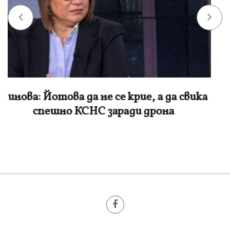
Гюров за дрона: Трябва да преосмислим
позицията си по регионалната
противовъздушна отбрана