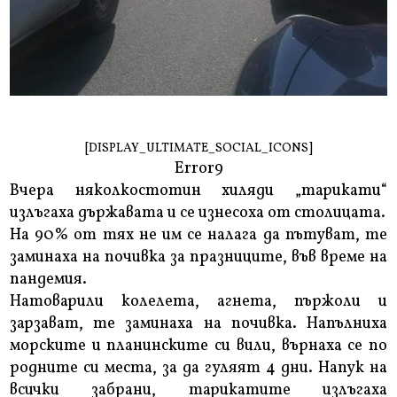
[DISPLAY_ULTIMATE_SOCIAL_ICONS]
Error9
Вчера няколкостотин хиляди „тарикати“
излъгаха държавата и се изнесоха от столицата.
На 90% от тях не им се налага да пътуват, те
заминаха на почивка за празниците, във време на
пандемия.
Натоварили колелета, агнета, пържоли и
зарзават, те заминаха на почивка. Напълниха
морските и планинските си вили, върнаха се по
родните си места, за да гуляят 4 дни. Напук на
всички забрани, тарикатите излъгаха