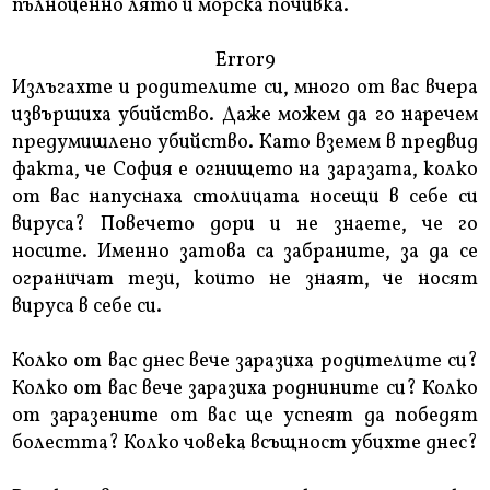
пълноценно лято и морска почивка.
Error9
Излъгахте и родителите си, много от вас вчера
извършиха убийство. Даже можем да го наречем
предумишлено убийство. Като вземем в предвид
факта, че София е огнището на заразата, колко
от вас напуснаха столицата носещи в себе си
вируса? Повечето дори и не знаете, че го
носите. Именно затова са забраните, за да се
ограничат тези, които не знаят, че носят
вируса в себе си.
Колко от вас днес вече заразиха родителите си?
Колко от вас вече заразиха роднините си? Колко
от заразените от вас ще успеят да победят
болестта? Колко човека всъщност убихте днес?