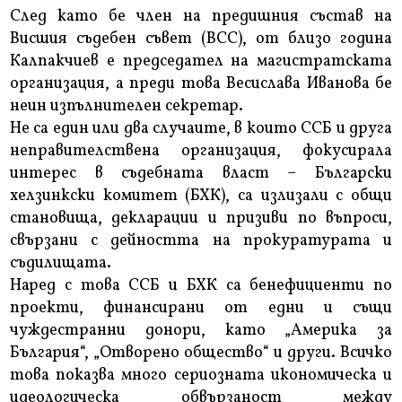
След като бе член на предишния състав на
Висшия съдебен съвет (ВСС), от близо година
Калпакчиев е председател на магистратската
организация, а преди това Весислава Иванова бе
неин изпълнителен секретар.
Не са един или два случаите, в които ССБ и друга
неправителствена организация, фокусирала
интерес в съдебната власт – Български
хелзинкски комитет (БХК), са излизали с общи
становища, декларации и призиви по въпроси,
свързани с дейността на прокуратурата и
съдилищата.
Наред с това ССБ и БХК са бенефициенти по
проекти, финансирани от едни и същи
чуждестранни донори, като „Америка за
България“, „Отворено общество“ и други. Всичко
това показва много сериозната икономическа и
идеологическа обвързаност между