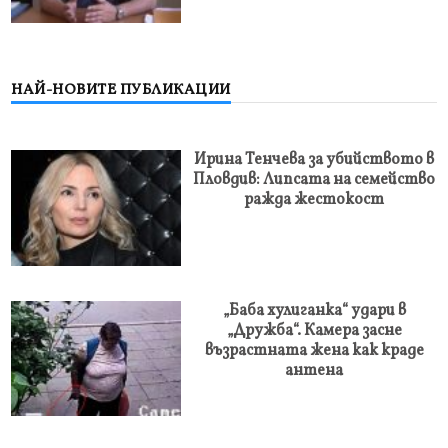
НАЙ-НОВИТЕ ПУБЛИКАЦИИ
Ирина Тенчева за убийството в
Пловдив: Липсата на семейство
ражда жестокост
„Баба хулиганка“ удари в
„Дружба“. Камера засне
възрастната жена как краде
антена