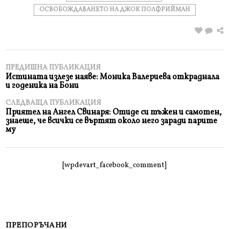
ОСВОБОЖДАВАНЕТО НА ДЖОК ПОЛФРИЙМАН
ПРЕДИШНА ПУБЛИКАЦИЯ
Истината излезе наяве: Моника Валериева откраднала
и годеника на Бони
СЛЕДВАЩА ПУБЛИКАЦИЯ
Приятел на Ангел Свинаря: Отиде си тъжен и самотен,
знаеше, че всички се въртят около него заради парите
му
[wpdevart_facebook_comment]
ПРЕПОРЪЧАНИ