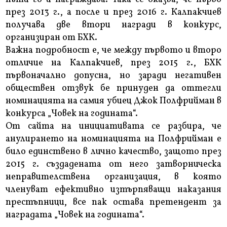
през 2013 г., а после и през 2016 г. Калпакчиев
получава две втори награди в конкурс,
организиран от БХК.
Важна подробност е, че между първото и второ
отличие на Калпакчиев, през 2015 г., БХК
първоначално допусна, но заради негативен
обществен отзвук бе принуден да оттегли
номинацията на самия убиец Джок Полфрийман в
конкурса „Човек на годината“.
От сайта на инициативата се разбира, че
анулирането на номинацията на Полфрийман е
било единствено в лично качество, защото през
2015 г. създадената от него затворническа
неправителствена организация, в която
членуват ефективно изтърпяващи наказания
престъпници, все пак остава претендент за
наградата „Човек на годината“.