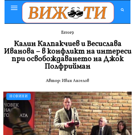
Toggle
Navigation
Error9
Калин Калпакчиев и Весислава
Иванова – в конфликт на интереси
при освобождаването на Джок
Полфрийман
Автор:
Иван Ангелов
НОВИНИ