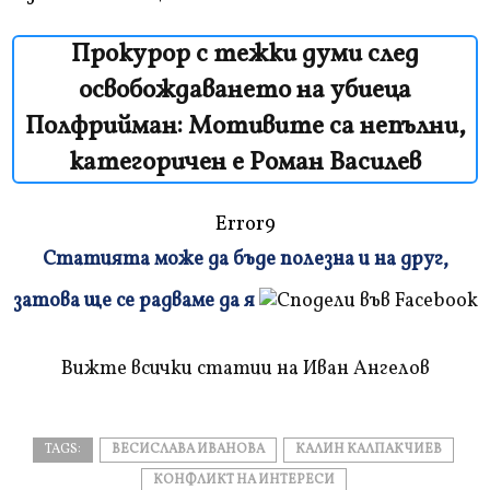
Прокурор с тежки думи след
освобождаването на убиеца
Полфрийман: Мотивите са непълни,
категоричен е Роман Василев
Error9
Статията може да бъде полезна и на друг,
Плъзнете
затова ще се радваме да я
и
прочетете
Вижте всички статии на Иван Ангелов
TAGS:
ВЕСИСЛАВА ИВАНОВА
КАЛИН КАЛПАКЧИЕВ
КОНФЛИКТ НА ИНТЕРЕСИ