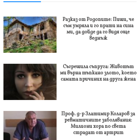
Разказ от Родопите: Пиши, че
съм умряла и го прати на сина
ми, да дойде да го видя още
веднъж
Съгрешила съпруга: Животът
ми върна тъпкано злото, което
самата причиних на друга жена
Проф. д-р Златимир Коларов за
ревматичните заболявания:
Милиони хора по света
страдат от артрит