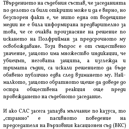
Твърдението на съдебния състав, че заседанията
по делото са били открити може и да е вярно, но
безспорен факт е, че нито една от водещите
медии не е била информирана предварително за
това, че се очаква произнасяне на решение по
искането на Полфрийман за предсрочното му
освобождаване. Този въпрос е от съществено
значение, защото има множество индикации, че
убиецът, неговата защита, а изглежда и
тримата съдии, са искали решението да бъде
обявено публично едва след взимането му. Най-
малкото, защото обратното щеше да доведе до
остра обществена реакция още преди
провеждането на съдебното заседание.
И ако САС засега запазва мълчание по казуса, то
„странно“ е пасивното поведение на
председателя на Върховния касационен съд (ВКС)