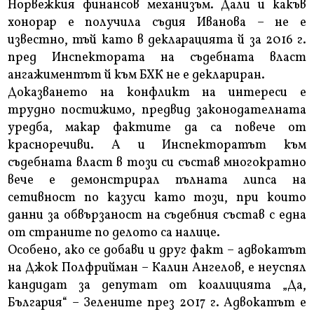
Норвежкия финансов механизъм. Дали и какъв
хонорар е получила съдия Иванова – не е
известно, тъй като в декларацията й за 2016 г.
пред Инспектората на съдебната власт
ангажиментът й към БХК не е деклариран.
Доказването на конфликт на интереси е
трудно постижимо, предвид законодателната
уредба, макар фактите да са повече от
красноречиви. А и Инспекторатът към
съдебната власт в този си състав многократно
вече е демонстрирал пълната липса на
сетивност по казуси като този, при които
данни за обвързаност на съдебния състав с една
от страните по делото са налице.
Особено, ако се добави и друг факт – адвокатът
на Джок Полфрийман – Калин Ангелов, е неуспял
кандидат за депутат от коалицията „Да,
България“ – Зелените през 2017 г. Адвокатът е