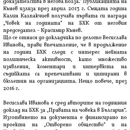
доказателства в негова полза.“ Публикацията на
Кънев излиза през април 2013 г. Същата година
Калин Калпакчиев получава първата си награда
„Човек на годината“ на БХК от неговия
председател – Красимир Кънев.
Що се отнася до докладчика по делото Весислава
Иванова, прави впечатление, че в продължение
на години БХК следи с интерес нейната
политическа активност, като множество
изявления, коментари и интервюта на
съдийката са препечатвани и цитирани в
бюлетин на организацията. Нещо повече, през
2016 г.
Весислава Иванова е сред авторите на годишния
доклад на БХК за „Правата на човека в България“.
Изготвянето на документа е финансирано по
проекти на „Отворено общество“ и на