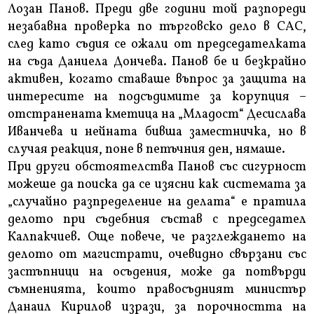
Лозан Панов. Преди две години той разпореди
незабавна проверка по търговско дело в САС,
след като съдия се ожали от председателката
на съда Даниела Дончева. Панов бе и безкрайно
активен, когато ставаше въпрос за защита на
интересите на подсъдимите за корупция –
отстранената кметица на „Младост“ Десислава
Иванчева и нейната бивша заместничка, но в
случая реакция, поне в петъчния ден, нямаше.
При други обстоятелства Панов със сигурност
можеше да поиска да се изясни как системата за
„случайно разпределение на делата“ е пратила
делото при съдебния състав с председател
Калпакчиев. Още повече, че разглеждането на
делото от магистрати, очевидно свързани със
застъпници на осъдения, може да потвърди
съмненията, които правосъдният министър
Данаил Кирилов изрази, за порочността на