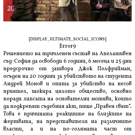
[DISPLAY_ULTIMATE_SOCIAL_ICONS]
Error9
Решението на тричленен състав на Апелативен
съд-София да освободи 6 години, 6 месеца и 25 дни
предсрочно от затвора Джок Полфрийман,
осъден на 20 години за убийството на студента
Андрей Монов и опита за убийство на негов
приятел, шокира цялото общество, основно
поради липсата на основателни мотиви, които
да подкрепят съдебния акт, пише „Правен свят“.
Това е причината реакциите на близките на
жертвата, на представители на различните
власти, а и на по-голямата част от