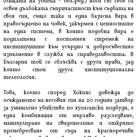
(бащата на убиеца – бел.ред.) носи със себе си
освен дълбоката съпричастност към съдбата на
своя син, също така и една базисна вяра в
правосъдието на човек, закърмен с ценностите
на една система, в която подобна вяра е
подплатена с постоянен стремеж на
институциите към усърдно и добросъвестно
изпълнение в служба на справедливостта. В
България той се сблъсква с други нрави, зад
които стои друга институционална
телеология.
Това, което според Хокинс довежда до
осъждането на неговия син на 20 години затвор
за умишлено убийство по хулигански подбуди, е
една комбинация от мърляво разследване,
манипулиране на свидетелите и открито
пренебрегване от съда на красноречиви