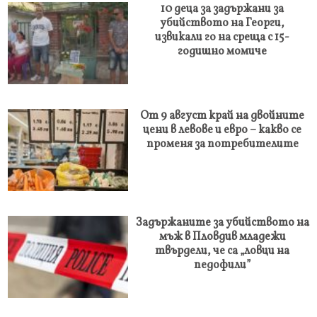
10 деца за задържани за
убийството на Георги,
извикали го на среща с 15-
годишно момиче
От 9 август край на двойните
цени в левове и евро – какво се
променя за потребителите
Задържаните за убийството на
мъж в Пловдив младежи
твърдели, че са „ловци на
педофили”