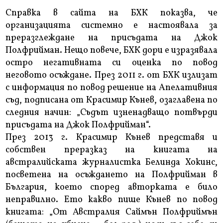
Справка в сайта на БХК показва, че
организацията системно е настоявала за
преразглеждане на присъдата на Джок
Полфрийман. Нещо повече, БХК дори е изразявала
остро негативната си оценка по повод
неговото осъждане. През 2011 г. от БХК излизат
с информация по повод решение на Апелативния
съд, подписана от Красимир Кънев, озаглавена по
следния начин: „Съдът изненадващо потвърди
присъдата на Джок Полфрийман“.
През 2013 г. Красимир Кънев представя и
собствен преразказ на книгата на
австралийската журналистка Белинда Хокинс,
посветена на осъждането на Полфрийман в
България, което според авторката е било
неправилно. Ето какво пише Кънев по повод
книгата: „От Австралия Саймън Полфриймън