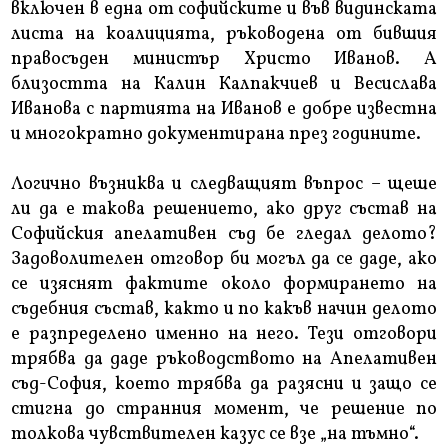
включен в една от софийските и във видинската
листа на коалицията, ръководена от бившия
правосъден министър Христо Иванов. А
близостта на Калин Калпакчиев и Весислава
Иванова с партията на Иванов е добре известна
и многократно документирана през годините.
Логично възниква и следващият въпрос – щеше
ли да е такова решението, ако друг състав на
Софийския апелативен съд бе гледал делото?
Задоволителен отговор би могъл да се даде, ако
се изяснят фактите около формирането на
съдебния състав, както и по какъв начин делото
е разпределено именно на него. Тези отговори
трябва да даде ръководството на Апелативен
съд-София, което трябва да разясни и защо се
стигна до странния момент, че решение по
толкова чувствителен казус се взе „на тъмно“.