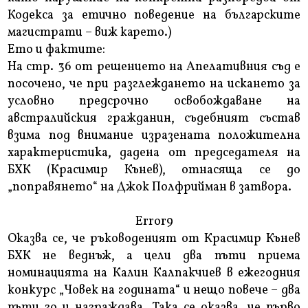
Кодекса за етично поведение на българските
магистрати – виж карето.)
Ето и фактите:
На стр. 36 от решението на Апелативния съд е
посочено, че при разглеждането на искането за
условно предсрочно освобождаване на
австралийския гражданин, съдебният състав
взима под внимание изразената положителна
характеристика, дадена от председателя на
БХК (Красимир Кънев), отнасяща се до
„поправянето“ на Джок Полфрийман в затвора.
Error9
Оказва се, че ръководеният от Красимир Кънев
БХК не веднъж, а цели два пъти приема
номинацията на Калин Калпакчиев в ежегодния
конкурс „Човек на годината“ и нещо повече – два
пъти го и награждава. Така се оказва, че първо