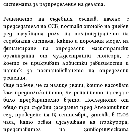
системата за разпределение на делата.
Решението на съдебния състав, начело с
председателя на ССБ, поставя отново на дневен
ред пагубната роля на политизирането на
съдебната система, както и порочния модел на
финансиране на определени магистратски
организации от чуждестранни спонсори, с
което се прикриват лобистки зависимости и
натиск за постановяването на определени
решения.
Още повече, че са налице знаци, които насочват
към предположението, че решението на съда е
било предварително взето. Последното от
общо три съдебни заседания пред Апелативния
съд, проведено на 19 септември, започва в 11.02
часа, като освен изслушване на прокурора,
представител на затворническата