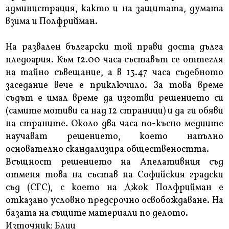
администрация, както и на защитата, думата
взима и Полфрийман.
На развален български той прави доста дълга
пледоария. Към 12.00 часа съставът се оттегля
на тайно съвещание, а в 13.47 часа съдебното
заседание вече е приключило. За това време
съдът е имал време да изготви решението си
(самите мотиви са над 12 страници) и да ги обяви
на страните. Около два часа по-късно медиите
научават решението, което напълно
основателно скандализира обществеността.
Всъщност решението на Апелативния съд
отменя това на състав на Софийския градски
съд (СГС), с което на Джок Полфрийман е
отказано условно предсрочно освобождаване. На
базата на същите материали по делото.
Източник:
Блиц