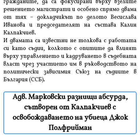
гражданите, да са фокусирани върху взелите
решението магистрати и особено спрямо двама
от тях – докладчикът по делото Весислава
Иванова и председателят на състава Калин
Калпакчиев.
И двамата са известни не толкова с работата
си като съдии, колкото с опитите да влияят
върху управлението и кадруването в съдебната
власт чрез участието им в ръководството на
политически зависимия Съюз на съдиите в
България (ССБ).
Адв. Марковски разнищи абсурда,
сътворен от Калпакчиев с
освобождаването на убиеца Джок
Полфрийман