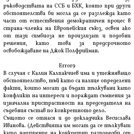
ръководствата на ССБ и БХК, която при други
обстоятелства би могла да се разглежда като
част от естествения демократичен процес в
страна-членка на Европейския съюз, освен ако
от тази симбиоза не произлизат и подобни
решения, като това за предсрочното
освобождаване на Джок Полфрийман.
Error9
В случая с Калин Калпакчиев има и утежняващо
обстоятелство, тъй като са налице определени
факти, които могат да бъдат тълкувани като
конфликт на интереси и пораждат съмнения за
изначална пристрастност на председателя на
съдебния състав по конкретното дело.
Същото се отнася и до докладчика Весислава
Иванова. (Действията им могат да се тълкуват
като нарушение на конкретни разпоредби от