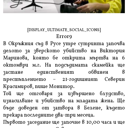
[DISPLAY_ULTIMATE_SOCIAL_ICONS]
Error9
В Окръжния съд в Русе утре сутринта започва
делото за зверското убийство на Виктория
Маринова, която бе открита мъртва на 6
октомври м.г. На подсъдимата скамейка ще
застане единственият обвинен в
престъплението – 21-годишният Северин
Красимиров, пише Монитор.
Той ще отговаря за извършено блудство,
изнасилване и убийство на младата жена. Ще
бъде доведен от затвора в Белене, където
прекара последните два-три месеца.
Първото заседание ще започне в 10,00 часа и ще