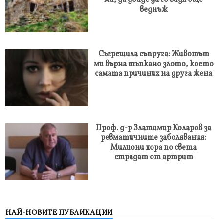
ми, да дойде да го видя още
веднъж
Съгрешила съпруга: Животът
ми върна тъпкано злото, което
самата причиних на друга жена
Проф. д-р Златимир Коларов за
ревматичните заболявания:
Милиони хора по света
страдат от артрит
НАЙ-НОВИТЕ ПУБЛИКАЦИИ