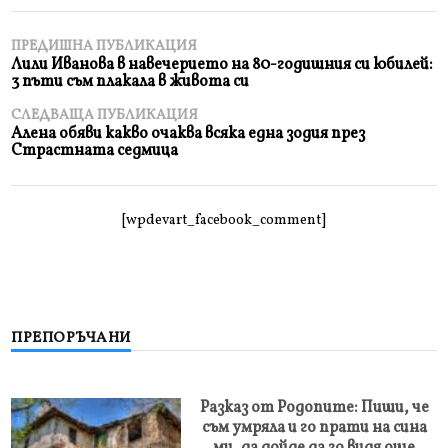
ПРЕДИШНА ПУБЛИКАЦИЯ
Лили Иванова в навечерието на 80-годишния си юбилей:
3 пъти съм плакала в живота си
СЛЕДВАЩА ПУБЛИКАЦИЯ
Алена обяви какво очаква всяка една зодия през
Страстната седмица
[wpdevart_facebook_comment]
ПРЕПОРЪЧАНИ
Разказ от Родопите: Пиши, че
съм умряла и го прати на сина