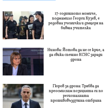
17-годишното момиче,
подмамило Георги Кузев, е
редовна ученичка и дъщеря на
бивша учителка
Нинова: Йотова да не се крие, а
да свика спешно КСНС заради
дрона
Гюров за дрона: Трябва да
преосмислим позицията си по
регионалната
противовъздушна отбрана