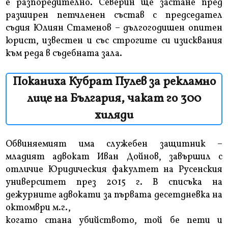
е разпоредително. Северин ще застане пред
разширен петчленен състав с председател
съдия Юлиян Стаменов – дългогодишен опитен
юрист, известен и със строгите си изисквания
към реда в съдебната зала.
Поканиха Кубрат Пулев за рекламно
лице на България, чакат го 300
хиляди
Обвиняемият има служебен защитник –
младият адвокат Иван Дойнов, завършил с
отличие Юридическия факултет на Русенския
университет през 2015 г. В списъка на
дежурните адвокати за първата десетдневка на
октомври м.г.,
когато стана убийството, той бе пети и