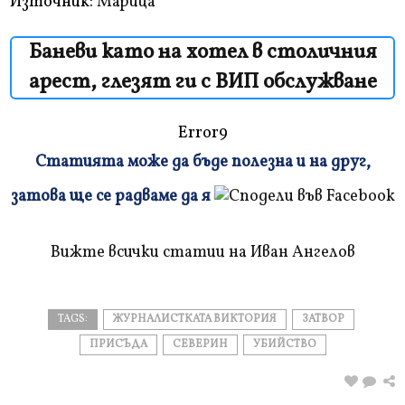
Източник:
Марица
Баневи като на хотел в столичния
арест, глезят ги с ВИП обслужване
Error9
Статията може да бъде полезна и на друг,
Плъзнете
затова ще се радваме да я
и
прочетете
Вижте всички статии на Иван Ангелов
TAGS:
ЖУРНАЛИСТКАТА ВИКТОРИЯ
ЗАТВОР
ПРИСЪДА
СЕВЕРИН
УБИЙСТВО