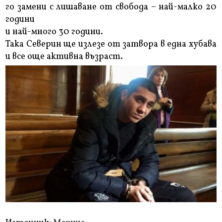
го замени с лишаване от свобода – най-малко 20
години
и най-много 30 години.
Така Северин ще излезе от затвора в една хубава
и все още активна възраст.