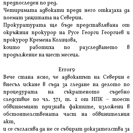
предпоследен по ред.
Четиримата адвокати преди него отказаха да
поемат защитата на Северин.
Прокуратурата ще бъде представлявана от
окръжния прокурор на Русе Георги Георгиев и
прокурор Кремена Колицова,
които работиха по разследването в
продължение на шест месеца.
Error9
Вече стана ясно, че адвокатът на Северин е
внесъл искане в съда за гледане на делото по
процедурата на съкратеното съдебно
следствие по чл. 371, т. 2 от НПК – тоест
обвиняемият признава фактите, изложени в
обстоятелствената част на обвинителния
акт,
и се съгласява да не се събират доказателства за