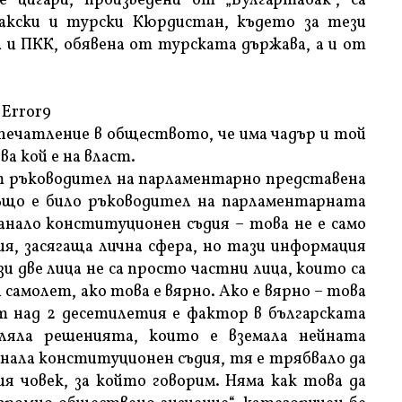
 цигари, произведени от „Булгартабак“, са
акски и турски Кюрдистан, където за тези
а и ПКК, обявена от турската държава, а и от
Error9
печатление в обществото, че има чадър и той
а кой е на власт.
т ръководител на парламентарно представена
също е било ръководител на парламентарната
танало конституционен съдия – това не е само
я, засягаща лична сфера, но тази информация
и две лица не са просто частни лица, които са
 самолет, ако това е вярно. Ако е вярно – това
т над 2 десетилетия е фактор в българската
ляла решенията, които е вземала нейната
анала конституционен съдия, тя е трябвало да
ия човек, за който говорим. Няма как това да