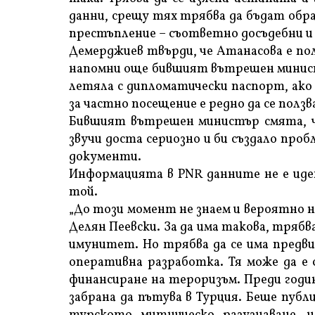
данни, срещу тях трябва да бъдат обра
престъпление – съответно досъдебни и
Демерджиев твърди, че Атанасова е пол
напомни още бившият вътрешен министъ
летяла с дипломатически паспорт, ако
за частно посещение е редно да се полз
Бившият вътрешен министър смята, ч
звучи доста сериозно и би създало проб
документи.
Информацията в PNR данните не е иде
той.
„До този момент не знаем и вероятно 
Делян Пеевски. За да има такова, трябв
имунитет. Но трябва да се има предвид
оперативна разработка. Тя може да е 
финансиране на тероризъм. Преди годи
забрана да пътува в Турция. Беше публ