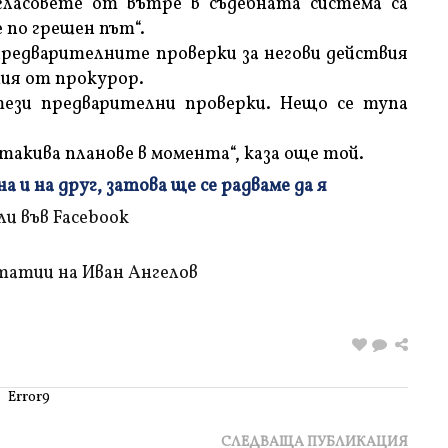
гласовете от вътре в съдебната система са
е по грешен път“.
 предварителните проверки за негови действия
ения от прокурор.
тези предварителни проверки. Нещо се тупа
такива планове в момента“, каза още той.
 и на друг, затова ще се радваме да я
татии на Иван Ангелов
Error9
СЛЕДВАЩА ПУБЛИКАЦИЯ