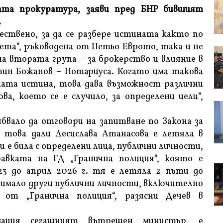
ата прокуратура, заяви пред БНР бившият
.
ствено, за да се разбере истината както по
та“, ръководена от Петьо Еврото, така и не
на втората група – за брокерство и влияние в
ин Божанов – Нотариуса. Когато има такова
ната истина, това дава възможност различни
ва, което се е случило, за определени цели“,
вало да отговори на запитване по Закона за
 това дали Десислава Атанасова е летяла в
и е била с определени лица, публични личности,
авката на ГД „Гранична полиция“, която е
23 до април 2026 г. тя е летяла 2 пъти до
е имало други публични личности, включително
 от „Гранична полиция“, разясни Дечев в
мация сегашният вътрешен министър, е