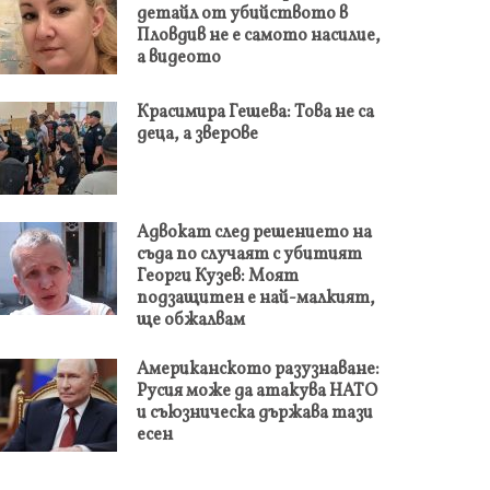
детайл от убийството в
Пловдив не е самото насилие,
а видеото
Красимира Гешева: Това не са
деца, а звер0ве
Адвокат след решението на
съда по случаят с убитият
Георги Кузев: Моят
подзащитен е най-малкият,
ще обжалвам
Американското разузнаване:
Русия може да атакува НАТО
и съюзническа държава тази
есен