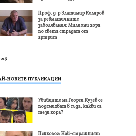
Проф. д-р Златимир Коларов
за ревматичните
заболявания: Милиони хора
по света страдат от
артрит
ror9
АЙ-НОВИТЕ ПУБЛИКАЦИИ
Убийците на Георги Кузев се
подсмихват в съда, какви са
тези хора?
Психолог: Най-страшният