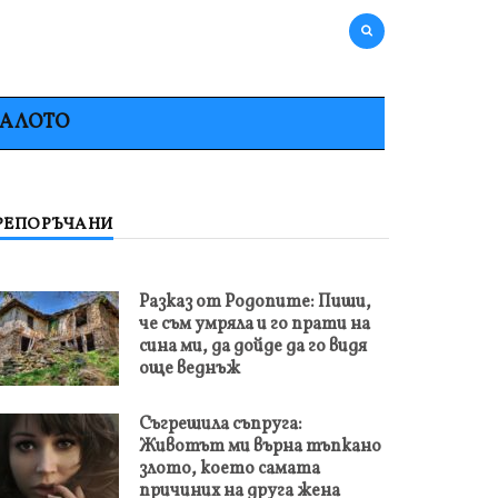
НАЛОТО
РЕПОРЪЧАНИ
Разказ от Родопите: Пиши,
че съм умряла и го прати на
сина ми, да дойде да го видя
още веднъж
Съгрешила съпруга:
Животът ми върна тъпкано
злото, което самата
причиних на друга жена