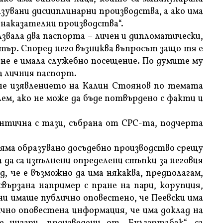
зувани дисциплинарни производства, а ако има
 наказателни производства“.
звала два паспорта – личен и дипломатически,
р. Според него възниква въпросът защо тя е
 не е имала служебно посещение. По думите му
ва личния паспорт.
е изявлението на Калин Стоянов по темата
лем, ако не може да бъде потвърдено с факти и
нтична с тази, събрана от СРС-та, подчерта
няма образувано досъдебно производство срещу
а да са изпълнени определени стъпки за неговия
, че е възможно да има някаква, предполагам,
свързана например с пране на пари, корупция,
ни имаше публично оповестено, че Пеевски има
ично оповестена информация, че има доклад на