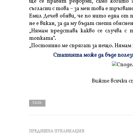
ще се правят реформи, само когато 
съгласни с това – за мен това е тръгван
Емил Дечев обяви, че по нито една от
не е викан, за да му бъдат снети обясн
„Нямам представа какво се случва с 
топката“.
„Постоянно ме спрягат за нещо. Нямам 
Статията може да бъде полезна
Плъзнете
и
прочетете
Вижте всички с
TAGS:
ПРЕДИШНА ПУБЛИКАЦИЯ