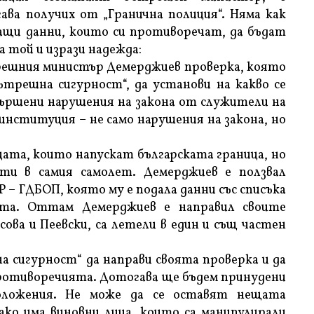
ва получих от „Гранична полиция“. Няма как
ащи данни, които си противоречат, да бъдат
а той и изрази надежда:
решния министър Демерджиев проверка, която
трешна сигурност“, да установи на какво се
ършени нарушения на закона от служители на
 институция – не само нарушения на закона, но
ицата, които напускат българската граница, но
ти в самия самолет. Демерджиев е ползвал
– ГДБОП, която му е подала данни със списъка
ета. Оттам Демерджиев е направил своите
сова и Пеевски, са летели в един и същ частен
а сигурност“ да направи своята проверка и да
противоречията. Дотогава ще бъдем принудени
положения. Не може да се оставят нещата
 ако има виновни лица, които са манипулирали