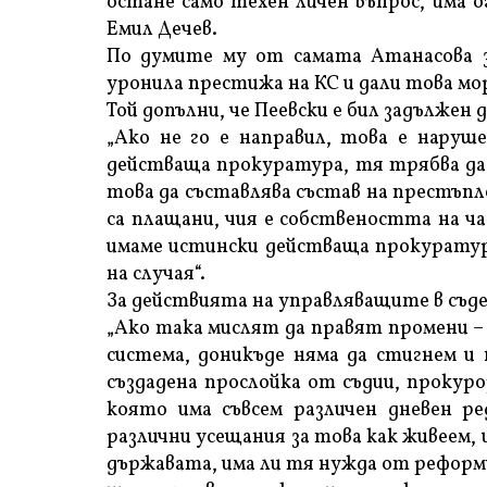
остане само техен личен въпрос, има 
Емил Дечев.
По думите му от самата Атанасова за
уронила престижа на КС и дали това мор
Той допълни, че Пеевски е бил задължен 
„Ако не го е направил, това е наруш
действаща прокуратура, тя трябва да 
това да съставлява състав на престъпл
са плащани, чия е собствеността на ч
имаме истински действаща прокуратура
на случая“.
За действията на управляващите в съде
„Ако така мислят да правят промени –
система, доникъде няма да стигнем и 
създадена прослойка от съдии, прокур
която има съвсем различен дневен р
различни усещания за това как живеем,
държавата, има ли тя нужда от реформ