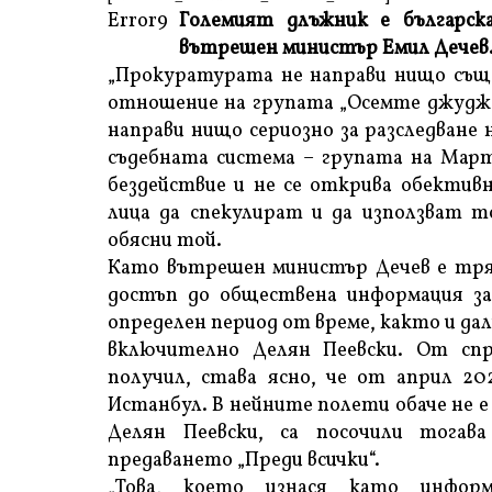
Error9
Големият длъжник е българск
вътрешен министър Емил Дечев
„Прокуратурата не направи нищо съще
отношение на групата „Осемте джудже
направи нищо сериозно за разследване 
съдебната система – групата на Март
бездействие и не се открива обектив
лица да спекулират и да използват то
обясни той.
Като вътрешен министър Дечев е тряб
достъп до обществена информация за
определен период от време, както и дал
включително Делян Пеевски. От спр
получил, става ясно, че от април 20
Истанбул. В нейните полети обаче не 
Делян Пеевски, са посочили тогава
предаването „Преди всички“.
„Това, което изнася като инфор