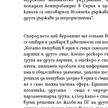
турското митническо разузнаване, че
попадали контрабандно в Сирия и ир
канали са отговаряли Ислямска държав
други държави за терористична“.
Според него най-вероятно ще остане в
се отваря и затваря в зависимост от тов
„Когато пътуват в един и същи самоле
партия и друго лице, което доскоро 
група на друга партия, а отскоро е с
личен, интимен проблем или информаци
има и обществено значение, защото тез
решили да пътуват заедно в един и същи
не е само тяхна частна сфера. Единия
политика, другата – също е опреде
парламентарна група, а след като е ст
взема решения по жалби на ПГ на друг