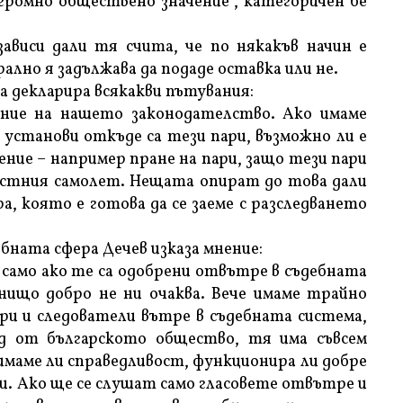
огромно обществено значение“, категоричен бе
виси дали тя счита, че по някакъв начин е
ално я задължава да подаде оставка или не.
да декларира всякакви пътувания:
ение на нашето законодателство. Ако имаме
установи откъде са тези пари, възможно ли е
ение – например пране на пари, защо тези пари
астния самолет. Нещата опират до това дали
, която е готова да се заеме с разследването
бната сфера Дечев изказа мнение:
 само ако те са одобрени отвътре в съдебната
нищо добро не ни очаква. Вече имаме трайно
ори и следователи вътре в съдебната система,
ед от българското общество, тя има съвсем
 имаме ли справедливост, функционира ли добре
и. Ако ще се слушат само гласовете отвътре и