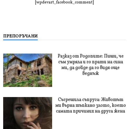
[wpdevart_facebook_comment]
ПРЕПОРЪЧАНИ
Разказ от Родопите: Пиши, че
съм умряла и го прати на сина
ми, да дойде да го видя още
веднъж
Съгрешила съпруга: Животът
ми върна тъпкано злото, което
самата причиних на друга жена