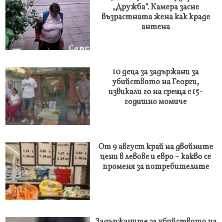
„Дружба“. Камера засне
възрастната жена как краде
антена
10 деца за задържани за
убийството на Георги,
извикали го на среща с 15-
годишно момиче
От 9 август край на двойните
цени в левове и евро – какво се
променя за потребителите
Задържаните за убийството на