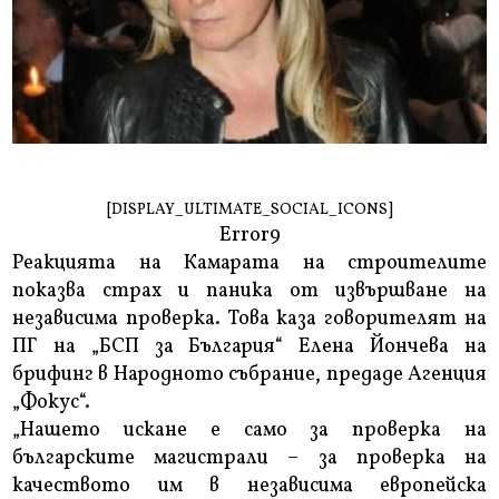
[DISPLAY_ULTIMATE_SOCIAL_ICONS]
Error9
Реакцията на Камарата на строителите
показва страх и паника от извършване на
независима проверка. Това каза говорителят на
ПГ на „БСП за България“ Елена Йончева на
брифинг в Народното събрание, предаде Агенция
„Фокус“.
„Нашето искане е само за проверка на
българските магистрали – за проверка на
качеството им в независима европейска