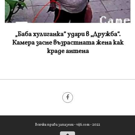
„Баба хулиганка“ удари в „Дружба“.
Камера засне възрастната жена как
краде антена
Всички права запазени - vijti.com - 2022