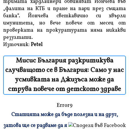
тримата хардлайнери обвиняват Йончева във
„фалита на КТБ и пране на пари през същата
банка“. Йончева светкавично си хвърли
имунитета, но вече повече от месец от
проверката на прокуратурата няма никакви
резултати.
Източник:
Petel
Мисис България разкритикува
случващото се в България: Само у нас
усмивката на Джизъса може да
струва повече от детското здраве
Error9
Статията може да бъде полезна и на друг,
Плъзнете
затова ще се радваме да я
и