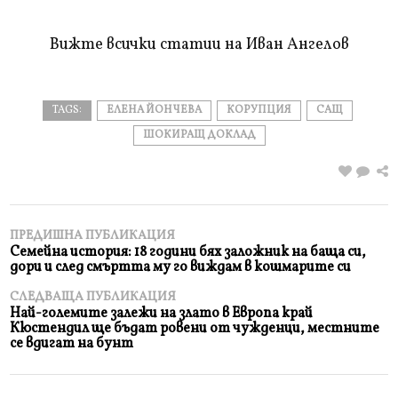
прочетете
Вижте всички статии на Иван Ангелов
TAGS:
ЕЛЕНА ЙОНЧЕВА
КОРУПЦИЯ
САЩ
ШОКИРАЩ ДОКЛАД
ПРЕДИШНА ПУБЛИКАЦИЯ
Семейна история: 18 години бях заложник на баща си,
дори и след смъртта му го виждам в кошмарите си
СЛЕДВАЩА ПУБЛИКАЦИЯ
Най-големите залежи на злато в Европа край
Кюстендил ще бъдат ровени от чужденци, местните
се вдигат на бунт