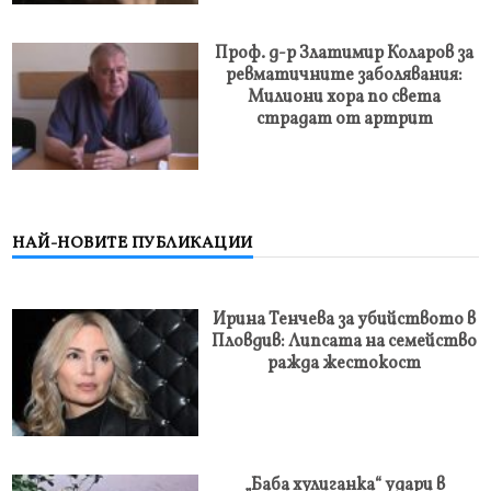
Проф. д-р Златимир Коларов за
ревматичните заболявания:
Милиони хора по света
страдат от артрит
НАЙ-НОВИТЕ ПУБЛИКАЦИИ
Ирина Тенчева за убийството в
Пловдив: Липсата на семейство
ражда жестокост
„Баба хулиганка“ удари в