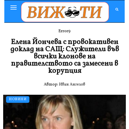
Toggle
Navigation
Error9
Елена Йончева с провокативен
доклад на САЩ: Служители във
всички клонове на
правителството са замесени в
корупция
Автор:
Иван Ангелов
НОВИНИ