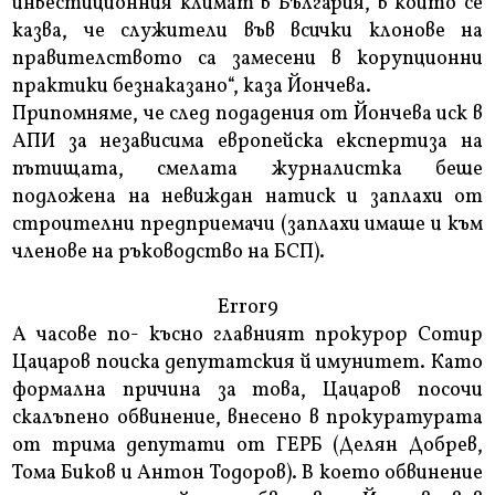
инвестиционния климат в България, в който се
казва, че служители във всички клонове на
правителството са замесени в корупционни
практики безнаказано“, каза Йончева.
Припомняме, че след подадения от Йончева иск в
АПИ за независима европейска експертиза на
пътищата, смелата журналистка беше
подложена на невиждан натиск и заплахи от
строителни предприемачи (заплахи имаше и към
членове на ръководство на БСП).
Error9
А часове по- късно главният прокурор Сотир
Цацаров поиска депутатския й имунитет. Като
формална причина за това, Цацаров посочи
скалъпено обвинение, внесено в прокуратурата
от трима депутати от ГЕРБ (Делян Добрев,
Тома Биков и Антон Тодоров). В което обвинение