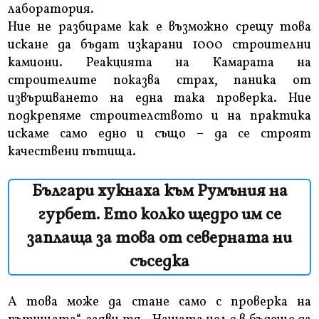
лаборатория.
Ние не разбираме как е възможно срещу това
искане да бъдат изкарани 1000 строителни
камиони. Реакцията на Камарата на
строителите показва страх, паника от
извършването на една така проверка. Ние
подкрепяме строителството и на практика
искаме само едно и също – да се строят
качествени пътища.
Българи хукнаха към Румъния на
гурбет. Ето колко щедро им се
заплаща за това от северната ни
съседка
А това може да стане само с проверка на