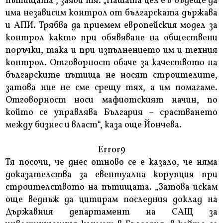
пътищата“, заяви тя. „Нашата цел е в бъдеще да
има независим контрол от българската държава
и АПИ. Трябва да приемем европейския модел за
контрол както при обявяване на обществени
поръчки, така и при изпълнението им и техния
контрол. Отговорност обаче за качеството на
българските пътища не носят строителите,
затова ние не сме срещу тях, а им помагаме.
Отговорност носи мафиотският начин, по
който се управлява България – срастването
между бизнес и власт“, каза още Йончева.
Error9
Тя посочи, че днес отново се е казало, че няма
доказателства за евентуална корупция при
строителството на пътищата. „Затова искам
още веднъж да цитирам последния доклад на
Държавния департамент на САЩ за