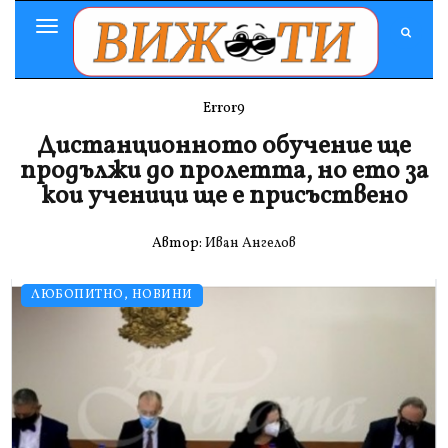
Toggle
Navigation
Error9
Дистанционното обучение ще
продължи до пролетта, но ето за
кои ученици ще е присъствено
Автор:
Иван Ангелов
ЛЮБОПИТНО
,
НОВИНИ