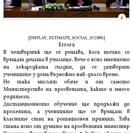
[DISPLAY_ULTIMATE_SOCIAL_ICONS]
Error9
В четвъртък ще се решава, кога точно се
връщат децата в училище. Вече е ясно мнението
на лекарсдката гилдия, да се затворят
учениците у дома възможно най-дълго време.
Не така мислят обаче и от самото
Министерство на просветата, както и много
родители.
Дистанционното обучение ще продължи до
пролетта, а учениците ще се връщат в
класните стаи на ротационен принцип. Това
стана ясно от думите на просветния министър