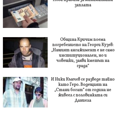
Нови правила за минималната
заплата
Община Кричим поема
погребението на Георги Кузев:
„Нашият ангажимент е не само
институционален, но и
човешки, заяви кметът на
града“
И Ники Кънчев се разведе тайно
като Геро. Водещият на
„Стани богат“ от година не
живеел с половинката си
Даниела