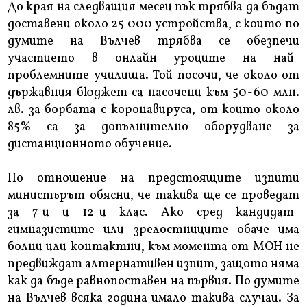
До края на следващия месец пък трябва да бъдат
доставени около 25 000 устройства, с които по
думите на Вълчев трябва се обезпечи
участието в онлайн уроците на най-
проблемните училища. Той посочи, че около от
държавния бюджет са насочени към 50-60 млн.
лв. за борбата с коронавируса, от които около
85% са за допълнително оборудване за
дистанционното обучение.
По отношение на предстоящите изпити
министърът обясни, че такива ще се проведат
за 7-и и 12-и клас. Ако сред кандидат-
гимназистите или зрелостниците обаче има
болни или контактни, към момента от МОН не
предвиждат алтернативен изпит, защото няма
как да бъде равнопоставен на първия. По думите
на Вълчев всяка година имало такива случаи. За