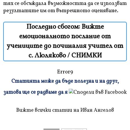
тях се обсъждала възможността да се използват
резултатите им от вътрешното оценяване.
Последно сбогом: Вижте
емоционалното послание от
учениците до починалия учител от
с. Люляково / СНИМКИ
Error9
Статията може да бъде полезна и на друг,
Плъзнете
затова ще се радваме да я
и
прочетете
Вижте всички статии на Иван Ангелов