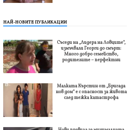
НАЙ-НОВИТЕ ПУБЛИКАЦИИ
Съседи на „Лидерa на Ловците“,
измъчвали Георги до смърт:
Много добро семейство,
родителите – перфектни
Малката Кърстин от „Бригада
нов дом“ е с опасност за живота
след тежка катастрофа