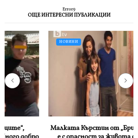
Error9
ОЩЕ ИНТЕРЕСНИ ПУБЛИКАЦИИ
НОВИНИ
Малката Кърстин от „Бригада нов дом“
е с опасност за живота след тежка