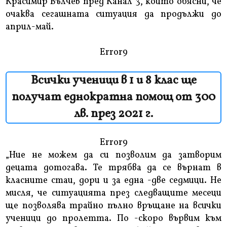
Красимир Вълчев пред Канал 3, който обясни, че
очаква сегашната ситуация да продължи до
април-май.
Error9
Всички ученици в 1 и 8 клас ще
получат еднократна помощ от 300
лв. през 2021 г.
Error9
„Ние не можем да си позволим да затворим
децата дотогава. Те трябва да се върнат в
класните стаи, дори и за една -две седмици. Не
мисля, че ситуацията през следващите месеци
ще позволява трайно пълно връщане на всички
ученици до пролетта. По -скоро вървим към