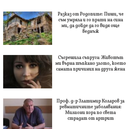
Разказ от Родопите: Пиши, че
съм умряла и го прати на сина
ми, да дойде да го видя още
веднъж
Съгрешила съпруга: Животът
ми върна тъпкано злото, което
самата причиних на друга жена
Проф. д-р Златимир Коларов за
ревматичните заболявания:
Милиони хора по света
страдат от артрит