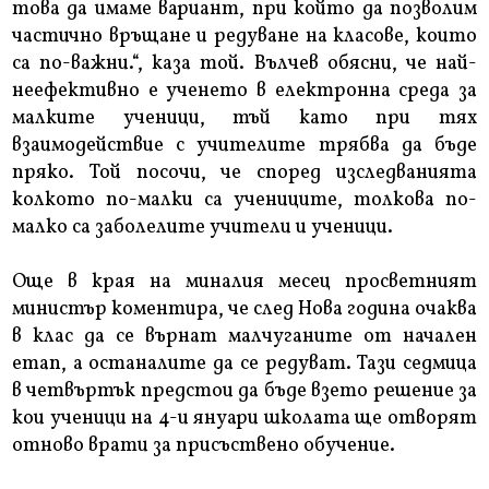
това да имаме вариант, при който да позволим
частично връщане и редуване на класове, които
са по-важни.“, каза той. Вълчев обясни, че най-
неефективно е ученето в електронна среда за
малките ученици, тъй като при тях
взаимодействие с учителите трябва да бъде
пряко. Той посочи, че според изследванията
колкото по-малки са учениците, толкова по-
малко са заболелите учители и ученици.
Още в края на миналия месец просветният
министър коментира, че след Нова година очаква
в клас да се върнат малчуганите от начален
етап, а останалите да се редуват. Тази седмица
в четвъртък предстои да бъде взето решение за
кои ученици на 4-и януари школата ще отворят
отново врати за присъствено обучение.