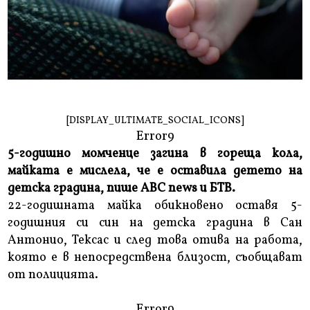
[DISPLAY_ULTIMATE_SOCIAL_ICONS]
Error9
5-годишно момченце загина в гореща кола,
майката е мислела, че е оставила детето на
детска градина, пише ABC news и БТВ.
22-годишната майка обикновено оставя 5-
годишния си син на детска градина в Сан
Антонио, Тексас и след това отива на работа,
която е в непосредствена близост, съобщават
от полицията.
Error9