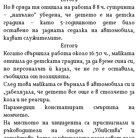
Но в сряда тя отишла на работа в 8 ч. сутринта
– „напълно“ убедена, че детето е на детска
градина – като 5-годишното дете било
оставено на задната седалка на автомобила,
казват служителите.
Error9
Когато свършила работа около 16:30 ч., майката
отишла до детската градина, за да вземе сина си,
но персоналът ѝ казал, че не го е оставила,
съобщиха от полицията.
След това майката се върнала в автомобила си и
„забелязала, че детето все още е в столчето за
кола и не реагира.
Парамедици констатират смъртта на
момчето.
На мястото на инцидента са пристигнали и
ръководители на отдел „Убийства“ и