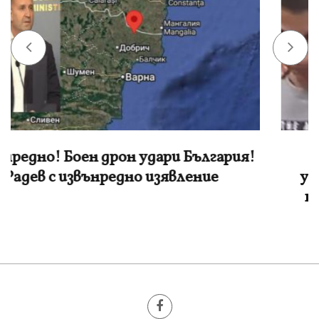
Генка Шикерова за бруталното
убийство в Пловдив: Съдът бяга от
педофили, а уличните екзекутори
убиват!