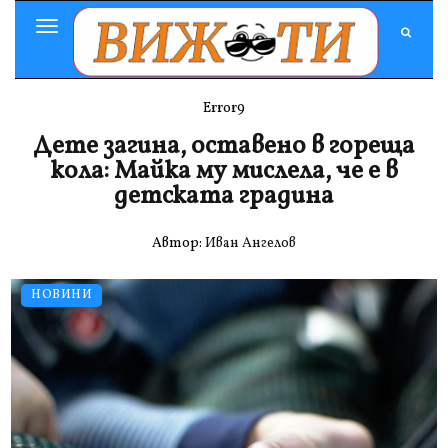
Toggle
Navigation
Error9
Дете загина, оставено в гореща
кола: Майка му мислела, че е в
детската градина
Автор:
Иван Ангелов
НОВИНИ