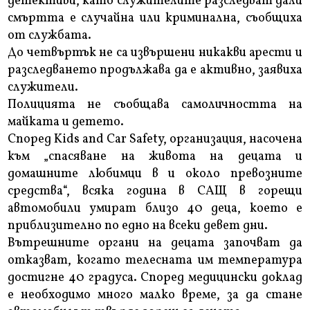
детективи, като служителите разследват дали
смъртта е случайна или криминална, съобщиха
от службата.
До четвъртък не са извършени никакви арести и
разследването продължава да е активно, заявиха
служители.
Полицията не съобщава самоличността на
майката и детето.
Според Kids and Car Safety, организация, насочена
към „спасяване на живота на децата и
домашните любимци в и около превозните
средства“, всяка година в САЩ в горещи
автомобили умират близо 40 деца, което е
приблизително по едно на всеки девет дни.
Вътрешните органи на децата започват да
отказват, когато телесната им температура
достигне 40 градуса. Според медицински доклад
е необходимо много малко време, за да стане