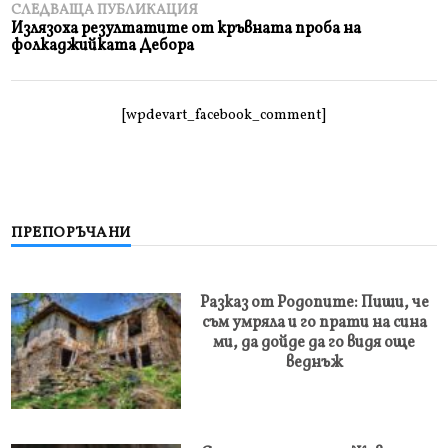
СЛЕДВАЩА ПУБЛИКАЦИЯ
Излязоха резултатите от кръвната проба на
фолкаджийката Дебора
[wpdevart_facebook_comment]
ПРЕПОРЪЧАНИ
Разказ от Родопите: Пиши, че
съм умряла и го прати на сина
ми, да дойде да го видя още
веднъж