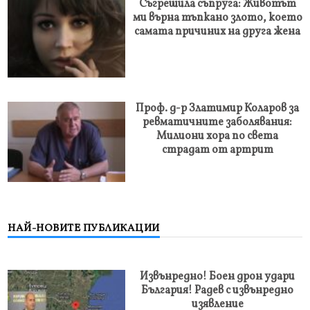
Съгрешила съпруга: Животът
ми върна тъпкано злото, което
самата причиних на друга жена
Проф. д-р Златимир Коларов за
ревматичните заболявания:
Милиони хора по света
страдат от артрит
НАЙ-НОВИТЕ ПУБЛИКАЦИИ
Извънредно! Боен дрон удари
България! Радев с извънредно
изявление