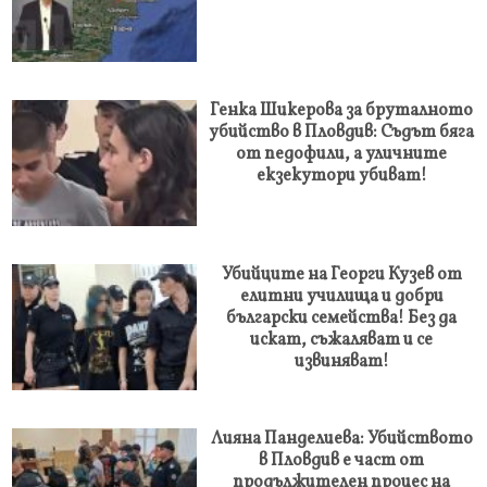
Генка Шикерова за бруталното
убийство в Пловдив: Съдът бяга
от педофили, а уличните
екзекутори убиват!
Убийците на Георги Кузев от
елитни училища и добри
български семейства! Без да
искат, съжаляват и се
извиняват!
Лияна Панделиева: Убийството
в Пловдив е част от
продължителен процес на