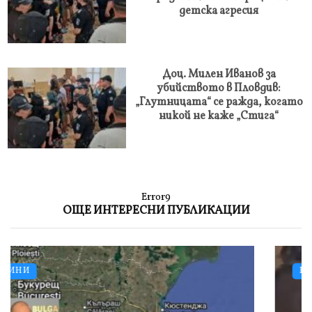
детска агресия
Доц. Милен Иванов за
убийството в Пловдив:
„Глутницата“ се ражда, когато
никой не каже „Стига“
Error9
ОЩЕ ИНТЕРЕСНИ ПУБЛИКАЦИИ
НОВИНИ