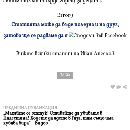
автомобилът твърде горещ за децата.
Error9
Статията може да бъде полезна и на друг,
Плъзнете
затова ще се радваме да я
и
прочетете
Вижте всички статии на Иван Ангелов
TAGS:
ПРЕДИШНА ПУБЛИКАЦИЯ
„Махайте се оттук! Отивайте да убивате в
Палестина! Ходете да ядете в Газа, там също има
хубава бира“ – Видео