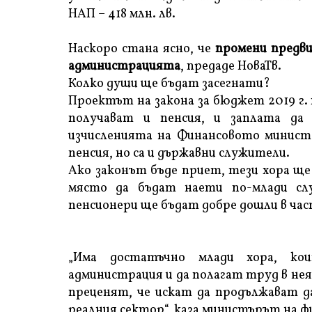
НАП – 418 млн. лв.
Наскоро стана ясно, че
промени предв
администрацията
, предаде НоваТв.
Колко души ще бъдат засегнати?
Проектът на закона за бюджет 2019 г.
получават и пенсия, и заплата да
изчисленията на Финансовото минист
пенсия, но са и държавни служители.
Ако законът бъде приет, тези хора ще
място да бъдат наети по-млади сл
пенсионери ще бъдат добре дошли в ча
„Има достатъчно млади хора, ко
администрация и да полагат труд в нея.
преценят, че искат да продължават да
реалния сектор“, каза министърът на ф