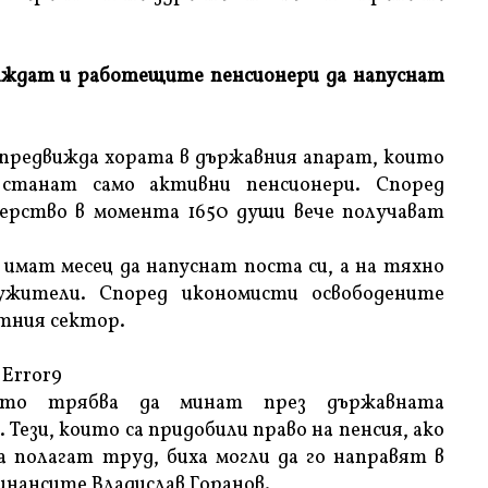
иждат и работещите пенсионери да напуснат
 предвижда хората в държавния апарат, които
 станат само активни пенсионери. Според
ерство в момента 1650 души вече получават
 имат месец да напуснат поста си, а на тяхно
ужители. Според икономисти освободените
стния сектор.
Error9
ито трябва да минат през държавната
 Тези, които са придобили право на пенсия, ако
 полагат труд, биха могли да го направят в
инансите Владислав Горанов.