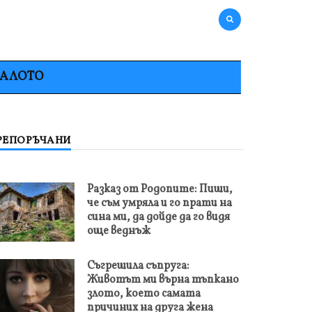
НАЛОТО
РЕПОРЪЧАНИ
Разказ от Родопите: Пиши,
че съм умряла и го прати на
сина ми, да дойде да го видя
още веднъж
Съгрешила съпруга:
Животът ми върна тъпкано
злото, което самата
причиних на друга жена