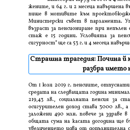
жените, и 64 г. и 2 месеца навършена в
пише в мотивите към проектобюдже
Министерски съвет в парламента. Ут
възраст за пенсиониране при непълен 
стаж е 15 години. Условията за пен
сигурност” ще са 53 г. и 4 месеца навърш
Страшна трагедия: Почина й м
разбра името 
От 1 юли 2019 г. пенсиите, отпуснати 
средата на следващата година минималн
219,43 лв., социалната пенсия за ст
осигурителен доход става 3000 лв., а 
заложени 490 млн. повече за здраве в
общата сума на касата догодина ще бъ
увеличението идва от допълнителна с