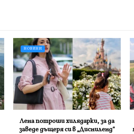
НОВИНИ
Червено ферари се натресе в
мантинела на пътя Варна-Бургас