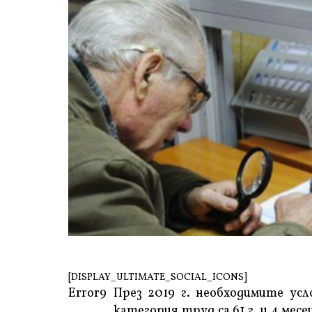
[DISPLAY_ULTIMATE_SOCIAL_ICONS]
Error9
През 2019 г. необходимите ус
категория труд са 61 г. и 4 месе