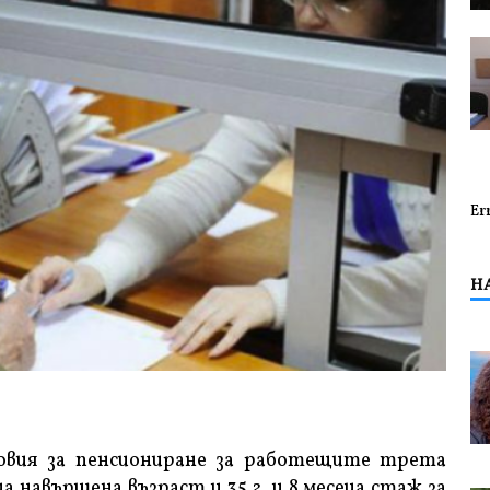
Er
Н
ловия за пенсиониране за работещите трета
ца навършена възраст и 35 г. и 8 месеца стаж за