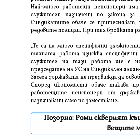
Най-много работещи пенсионери има
служители назначени по закона за
Синдикатите обаче се притесняват, 
редовите полицаи. При тях бройката р
„Те са на много специфични длъжности
тяхната работа изисква специфични 
служител на тази работа ще е нео
председател на УС на Синдикален алиан
Засега държавата не предвижда да осво
Според икономисти обаче такава п
работещите пенсионери от държа
назначавани само по заместване.
Позорно: Роми сквернят къ
вещите м