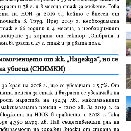
ъзраст и 38 г. и 8 месеца стаж за мъжете. Това
та на НОИ за 2019 г., който е внесен от
очнява в. Труд. През 2019 г. необходимата
стаж е 66 години и 4 месеца, а необходимият
сиониране за хората от сектор „Отбрана и
ена възраст и 27 г. стаж и за двата пола.
омиченцето от жк. „Надежда“, но се
на убиеца (СНИМКИ)
до края на 2018 г., ще се увеличат с 5,7%. От
ата пенсия за стаж и възраст се увеличава на
арост нараства на 132,74 лв., максималният
максималната пенсия – 1200 лв. За 2019 г. са
 бюджета на НЗОК в сравнение с 2018 г. Така
де 4,350 млрд. лв. Най-същественият дял на
ъбираемост на здравни вноски от страна на