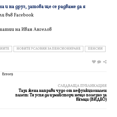
 и на друг, затова ще се радваме да я
татии на Иван Ангелов
СИИТЕ
НОВИТЕ УСЛОВИЯ ЗА ПЕНСИОНИРАНЕ
ПЕНСИИ
Error9
СЛЕДВАЩА ПУБЛИКАЦИЯ
Тази жена направи чудo от нефункционален
палет: Тя успя да измайстори нещо полезно за
вкъщи (ВИДЕО)