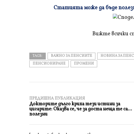
Статията може да бъде полезна
Плъзнете
и
прочетете
Вижте всички с
TAGS:
ВАЖНО ЗА ПЕНСИИТЕ
НОВИНА ЗА ПЕН
ПЕНСИОНИРАНЕ
ПРОМЕНИ
ПРЕДИШНА ПУБЛИКАЦИЯ
Докторите дълго криха тези истини за
цигарите: Оказва се, че за доста неща те са…
полезни