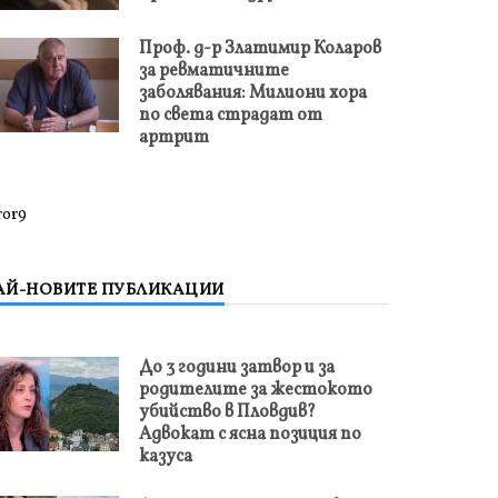
Проф. д-р Златимир Коларов
за ревматичните
заболявания: Милиони хора
по света страдат от
артрит
ror9
АЙ-НОВИТЕ ПУБЛИКАЦИИ
До 3 години затвор и за
родителите за жестокото
убийство в Пловдив?
Адвокат с ясна позиция по
казуса