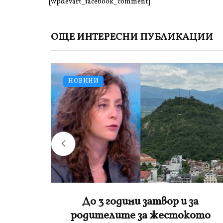
[wpdevart_facebook_comment]
ОЩЕ ИНТЕРЕСНИ ПУБЛИКАЦИИ
НОВИНИ
а
Лена потроши хилядарки, за да
ото
заведе дъщеря си в „Дисниленд“