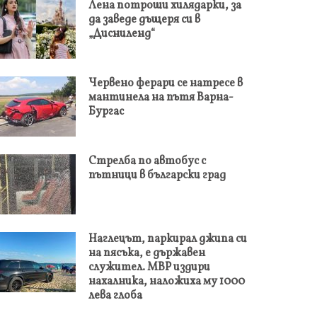
Лена потроши хилядарки, за
да заведе дъщеря си в
„Дисниленд“
Червено ферари се натресе в
мантинела на пътя Варна-
Бургас
Стрелба по автобус с
пътници в български град
Наглецът, паркирал джипа си
на пясъка, е държавен
служител. МВР издири
нахалника, наложиха му 1000
лева глоба