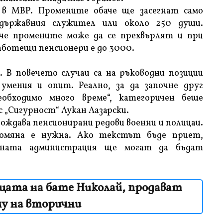
 в МВР. Промените обаче ще засегнат само
 държавния служител или около 250 души.
че промените може да се прехвърлят и при
аботещи пенсионери е до 3000.
. В повечето случаи са на ръководни позиции
умения и опит. Реално, за да започне друг
бходимо много време“, категоричен беше
с „Сигурност“ Лукан Лазарски.
бождава пенсионирани редови военни и полицаи.
ромяна е нужна. Ако текстът бъде приет,
вната администрация ще могат да бъдат
щата на бате Николай, продават
у на вторични