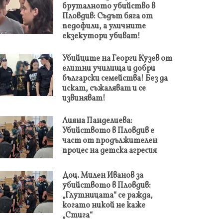
бруталното убийство в
Пловдив: Съдът бяга от
педофили, а уличните
екзекутори убиват!
Убийците на Георги Кузев от
елитни училища и добри
български семейства! Без да
искат, съжаляват и се
извиняват!
Лияна Панделиева:
Убийството в Пловдив е
част от продължителен
процес на детска агресия
Доц. Милен Иванов за
убийството в Пловдив:
„Глутницата“ се ражда,
когато никой не каже
„Стига“