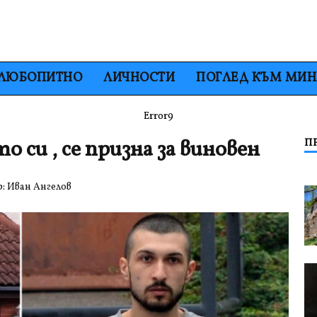
ЛЮБОПИТНО
ЛИЧНОСТИ
ПОГЛЕД КЪМ МИ
Error9
о си , се призна за виновен
П
р:
Иван Ангелов