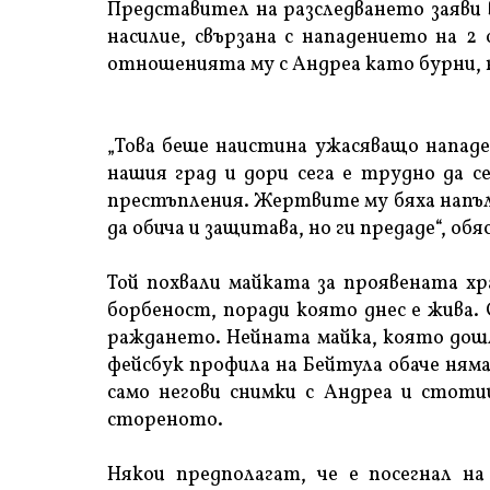
Представител на разследването заяви 
насилие, свързана с нападението на 2
отношенията му с Андреа като бурни, н
„Това беше наистина ужасяващо напад
нашия град и дори сега е трудно да с
престъпления. Жертвите му бяха напъл
да обича и защитава, но ги предаде“, об
Той похвали майката за проявената хр
борбеност, поради която днес е жива. 
раждането. Нейната майка, която дошл
фейсбук профила на Бейтула обаче няма
само негови снимки с Андреа и стоти
стореното.
Някои предполагат, че е посегнал н