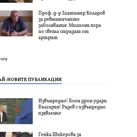
Проф. д-р Златимир Коларов
за ревматичните
заболявания: Милиони хора
по света страдат от
артрит
ror9
АЙ-НОВИТЕ ПУБЛИКАЦИИ
Извънредно! Боен дрон удари
България! Радев с извънредно
изявление
Генка Шикерова за