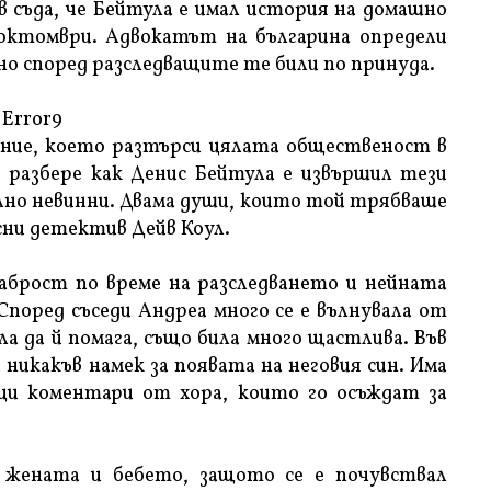
в съда, че Бейтула е имал история на домашно
 октомври. Адвокатът на българина определи
о според разследващите те били по принуда.
Error9
ение, което разтърси цялата общественост в
е разбере как Денис Бейтула е извършил тези
но невинни. Двама души, които той трябваше
ясни детектив Дейв Коул.
аброст по време на разследването и нейната
Според съседи Андреа много се е вълнувала от
а да й помага, също била много щастлива. Във
 никакъв намек за появата на неговия син. Има
ци коментари от хора, които го осъждат за
а жената и бебето, защото се е почувствал