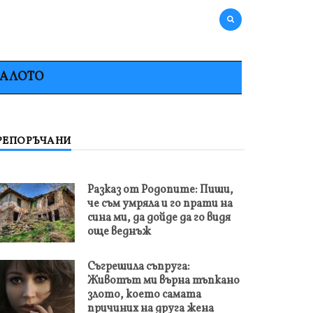
НАЛОТО
РЕПОРЪЧАНИ
Разказ от Родопите: Пиши,
че съм умряла и го прати на
сина ми, да дойде да го видя
още веднъж
Съгрешила съпруга:
Животът ми върна тъпкано
злото, което самата
причиних на друга жена