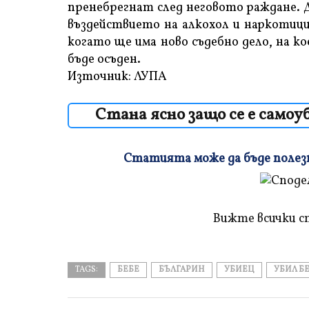
пренебрегнат след неговото раждане. Др
въздействието на алкохол и наркотици
когато ще има ново съдебно дело, на к
бъде осъден.
Източник: ЛУПА
Стана ясно защо се е само
Статията може да бъде полезна
Плъзнете
и
прочетете
Вижте всички с
TAGS:
БЕБЕ
БЪЛГАРИН
УБИЕЦ
УБИЛ Б