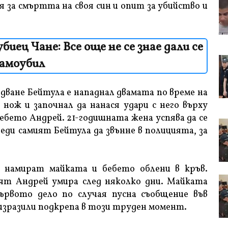
ря за смъртта на своя син и опит за убийство и
иец Чане: Все още не се знае дали се
самоубил
дване Бейтула е нападнал двамата по време на
 нож и започнал да нанася удари с него върху
ебето Андрей. 21-годишната жена успява да се
реди самият Бейтула да звънне в полицията, за
 намират майката и бебето облени в кръв.
ят Андрей умира след няколко дни. Майката
първото дело по случая пусна съобщение във
, изразили подкрепа в този труден момент.