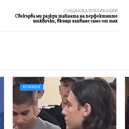
СЛЕДВАЩА ПУБЛИКАЦИЯ
Свекърва ми разкри тайната на перфектните
тиквички, вкъщи хапваме само от тях
НОВИНИ