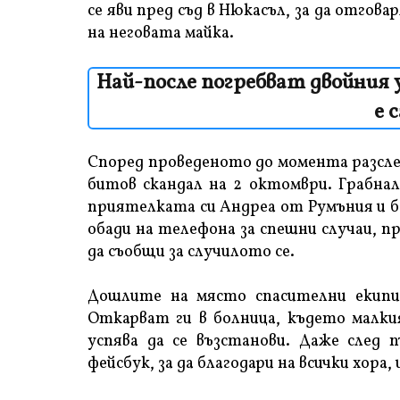
се яви пред съд в Нюкасъл, за да отгова
на неговата майка.
Най-после погребват двойния уб
е 
Според проведеното до момента разсле
битов скандал на 2 октомври. Грабнал
приятелката си Андреа от Румъния и б
обади на телефона за спешни случаи, п
да съобщи за случилото се.
Дошлите на място спасителни екипи
Откарват ги в болница, където малки
успява да се възстанови. Даже след 
фейсбук, за да благодари на всички хора