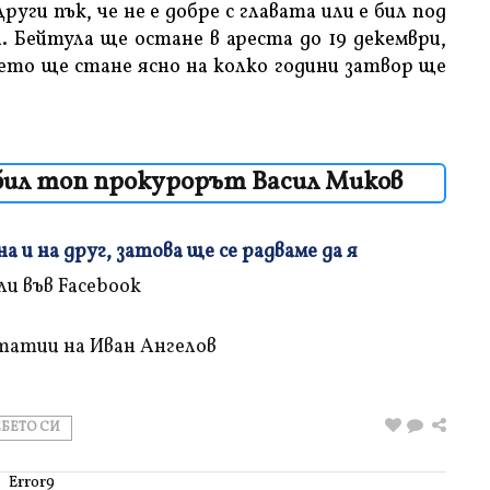
уги пък, че не е добре с главата или е бил под
. Бейтула ще остане в ареста до 19 декември,
оето ще стане ясно на колко години затвор ще
убил топ прокурорът Васил Миков
 и на друг, затова ще се радваме да я
татии на Иван Ангелов
ЕБЕТО СИ
Error9