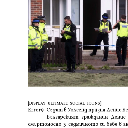
[DISPLAY_ULTIMATE_SOCIAL_ICONS]
Error9
Съдът в Уолсенд призна Денис Бе
Българският гражданин Денис 
смъртоносно 3-седмичното си бебе в а