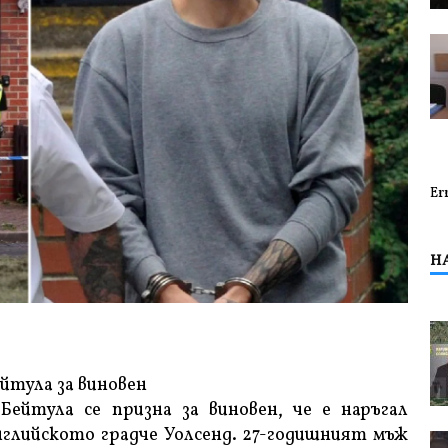
Er
Н
йтула за виновен
Бейтула се призна за виновен, че е наръгал
нглийското градче Уолсенд. 27-годишният мъж