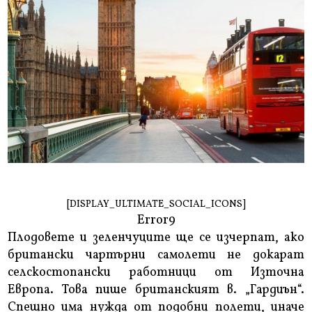
[DISPLAY_ULTIMATE_SOCIAL_ICONS]
Error9
Плодовете и зеленчуците ще се изчерпат, ако
британски чартърни самолети не докарат
селскостопански работници от Източна
Европа. Това пише британският в. „Гардиън“.
Спешно има нужда от подобни полети, иначе