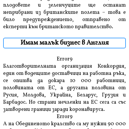
плодовете и зеленчуците ще останат
неприбрани из британските полета – това е
било предупреждението, отправено от
експерти към британското правителство.
Имам малък бизнес в Англия
Error9
Благотворителната организация Конкордия,
един от водещите доставчици на работна ръка,
се опитва да докара 10 000 работници,
половината от ЕС, а другата половина от
Русия, Молдова, Украйна, Беларус, Грузия и
Барбадос. Но страни нечленки на ЕС сега са със
затворени граници заради коронавируса.
Error9
А на Обединеното кралство са му нужни 90 000