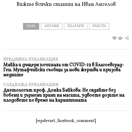
Вижте всички статии на Иван Ангелов
TAGS:
АНГЛИЯ
БЪЛГАРИ
РАБОТА
ПРЕДИШНА ПУБЛИКАЦИЯ
Майка и дъщеря починаха от COVID-19 в Благоевград-
Ген. Мутафчийски съобщи за нови жертви и призова
медиите
СЛЕДВАЩА ПУБЛИКАЦИЯ
Диетологът проф. Донка Байкова: Не сядайте без
бобени и зърнени храни на масата, удвоете дозите на
плодовете по време на карантината
[wpdevart_facebook_comment]