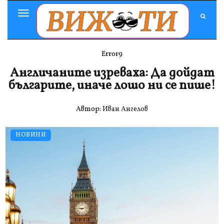
Toggle
Navigation
Error9
Англичаните изреваха: Да дойдат
българите, иначе лошо ни се пише!
Автор:
Иван Ангелов
НОВИНИ