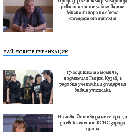
Проф. д-р Златимир Коларов за
ревматичните заболявания:
Милиони хора по света
страдат от артрит
НАЙ-НОВИТЕ ПУБЛИКАЦИИ
17-годишното момиче,
подмамило Георги Кузев, е
редовна ученичка и дъщеря на
бивша учителка
Нинова: Йотова да не се крие, а
да свика спешно КСНС заради
дрона