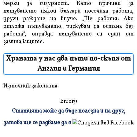
мерки за сигурност. Като причини за
пътуването някои българи посочиха работа,
други раждане на внуче. „Ще работя. Ако
отложа пътуването, рискувам да остана без
работа“, оправда пътуването си един от
заминаващите.
Храната у нас два пъти по-скъпа от
Англия и Германия
Източник:зажената
Error9
Статията може да бъде полезна и на друг,
Плъзнете
затова ще се радваме да я
и
прочетете