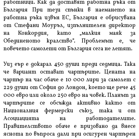
работници. Как да доставят работна ръка от
България При тези спънки в наемането на
работна ръка извън ЕС, България е обрисувана
от Стефани Моуръл, изпълнителен директор
на Конкордия, като „малкия маяк за
Обединеното кралство“. Проблемът е, че
повечето самолети от България сега не летят.
Уиз еър е докарал 450 души преди седмица. Така
че вариант остават чартърите. Цената на
чартър на час обаче е 10 000 лири за самолет с
229 души от София до Лондон, което ще рече 45
000 евро или около 250 евро на човек. Планът за
чартърите се обсъжда активно както от
Националния фермерски съюз, така и от
Асоциацията на работодателите.
Правителството обаче е призовано да внесе
яснота по въпроса дали при осигурен чартърен