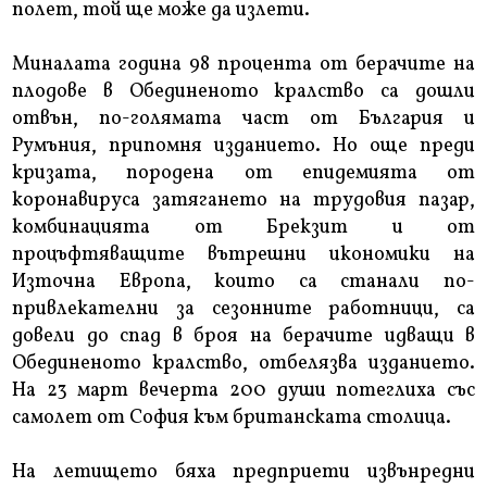
полет, той ще може да излети.
Миналата година 98 процента от берачите на
плодове в Обединеното кралство са дошли
отвън, по-голямата част от България и
Румъния, припомня изданието. Но още преди
кризата, породена от епидемията от
коронавируса затягането на трудовия пазар,
комбинацията от Брекзит и от
процъфтяващите вътрешни икономики на
Източна Европа, които са станали по-
привлекателни за сезонните работници, са
довели до спад в броя на берачите идващи в
Обединеното кралство, отбелязва изданието.
На 23 март вечерта 200 души потеглиха със
самолет от София към британската столица.
На летището бяха предприети извънредни