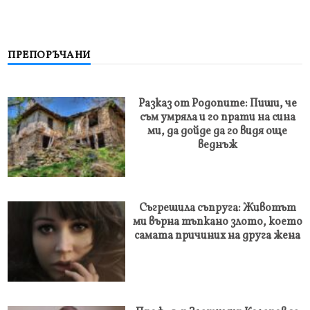
ПРЕПОРЪЧАНИ
Разказ от Родопите: Пиши, че
съм умряла и го прати на сина
ми, да дойде да го видя още
веднъж
Съгрешила съпруга: Животът
ми върна тъпкано злото, което
самата причиних на друга жена