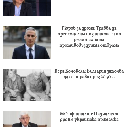
Гюров за дрона: Трябва да
преосмислим позицията си по
регионалната
противовъздушна отбрана
Вера Кочовска: България започва
да се оправя през 2030 г.
МО официално: Падналият
дрон е украинска примамка