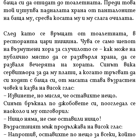
баща си да отидат до тоалетната. Преди това
той изтупва падналата храна от панталоните
на баща му, сресва косата му и му слага очилата.
След като се връщат от тоалетната, в
ресторанта цари тишина. Чува се само шепот
на възмутени хора за случилото се – как може на
публично място да се разхвърля храна, да се
разваля вечерята на хората. Синът вика
сервитьора за да му плати, а когато тръгват да
си ходят с баща си, от масата става възрастен
човек и казва на висок глас:
– Извинете, но мисля, че оставихте нещо.
Синът бръкнал по джобовете си, поогледал се
наоколо и му отговорил:
– Нищо няма, не сме оставили нищо!
Възрастният мъж продължава на висок глас:
– Напротив, оставихте по нещо за всеки, който