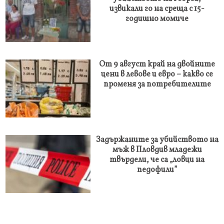
извикали го на среща с 15-
годишно момиче
От 9 август край на двойните
цени в левове и евро – какво се
променя за потребителите
Задържаните за убийството на
мъж в Пловдив младежи
твърдели, че са „ловци на
педофили”