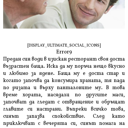
[DISPLAY_ULTIMATE_SOCIAL_ICONS]
Error9
Предан син води в изискан ресторант своя доста
възрастен баща. Иска да му поръча нещо вкусно
и любимо за ядене. Баща му е доста стар и
когато започва да консумира храната, тя пада
по ризата и върху панталоните му. В това
време хората, насядали по другите маси,
започват да гледат с отвращение и обръщат
главите си настрани. Въпреки всичко това,
синът запазва спокойствие. След като
приключват с вечерята си, синът помага на