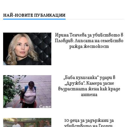
НАЙ-НОВИТЕ ПУБЛИКАЦИИ
Ирина Тенчева за убийството в
Пловдив: Липсата на семейство
ражда жестокост
„Баба хулиганка“ удари в
„Дружба“. Камера засне
възрастната жена как краде
антена
10 деца за задържани за
убийството на Георги,