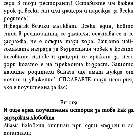
седи в този ресторант! Оставихте им важен
урок за всеки син или дъщеря и надежда за всеки
родител!
Изведнъж всички млъкват. Всеки един, който
стои в ресторанта, се замисля, осъзнава се и се
засрамва, че е осъдил тази хора. Защото най-
голямата награда за възрастния човек е когато
неговите синове и дъщери се грижат за него
дори когато е на преклонна възраст. Защото
нашите родители винаги ще имат нужда от
почит и уважение! СПОДЕЛЕТЕ тази история,
ако е поучителна за вас!
Error9
И още една поучителна история за това как да
задържим любовта
Двама влюбени отишли при един мъдрец и го
попитали: