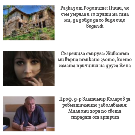
Разказ от Родопите: Пиши, че
съм умряла и го прати на сина
ми, да дойде да го видя още
веднъж
Съгрешила съпруга: Животът
ми върна тъпкано злото, което
самата причиних на друга жена
Проф. д-р Златимир Коларов за
ревматичните заболявания:
Милиони хора по света
страдат от артрит