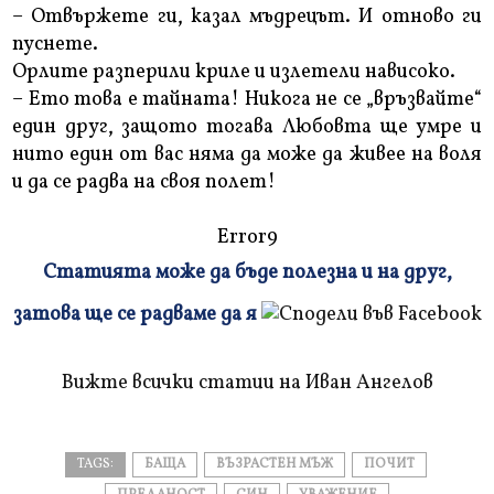
– Отвържете ги, казал мъдрецът. И отново ги
пуснете.
Орлите разперили криле и излетели нависоко.
– Ето това е тайната! Никога не се „връзвайте“
един друг, защото тогава Любовта ще умре и
нито един от вас няма да може да живее на воля
и да се радва на своя полет!
Error9
Статията може да бъде полезна и на друг,
Плъзнете
затова ще се радваме да я
и
прочетете
Вижте всички статии на Иван Ангелов
TAGS:
БАЩА
ВЪЗРАСТЕН МЪЖ
ПОЧИТ