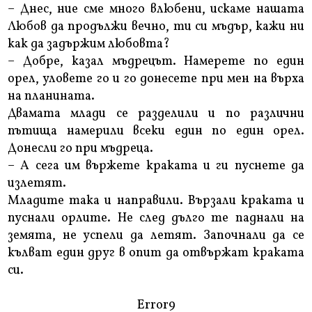
– Днес, ние сме много влюбени, искаме нашата
Любов да продължи вечно, ти си мъдър, кажи ни
как да задържим любовта?
– Добре, казал мъдрецът. Намерете по един
орел, уловете го и го донесете при мен на върха
на планината.
Двамата млади се разделили и по различни
пътища намерили всеки един по един орел.
Донесли го при мъдреца.
– А сега им вържете краката и ги пуснете да
излетят.
Младите така и направили. Вързали краката и
пуснали орлите. Не след дълго те паднали на
земята, не успели да летят. Започнали да се
кълват един друг в опит да отвържат краката
си.
Error9