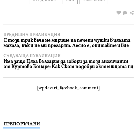
ПРЕДАНОСТ
СИН
УВАЖЕНИЕ
ПРЕДИШНА ПУБЛИКАЦИЯ
С този трик вече не мирише на печени чушки в цялата
махала, пък и не ми прегарят. Лесно е, опитайте и вие
СЛЕДВАЩА ПУБЛИКАЦИЯ
Има защо Цяла България да говори за този англичанин
от Куртово Конаре: Как Скот подобри лютеницата ни
[wpdevart_facebook_comment]
ПРЕПОРЪЧАНИ