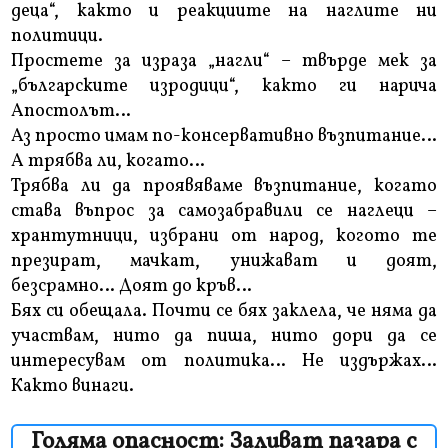
деца“, както и реакциите на наглите ни
политици.
Простете за израза „нагли“ – твърде мек за
„българските изродици“, както ги нарича
Апостолът…
Аз просто имам по-консервативно възпитание…
А трябва ли, когато…
Трябва ли да проявяваме възпитание, когато
става въпрос за самозабравили се наглеци –
хрантутници, избрани от народ, когото те
презират, мачкат, унижават и доят,
безсрамно… Доят до кръв…
Бях си обещала. Почти се бях заклела, че няма да
участвам, нито да пиша, нито дори да се
интересувам от политика… Не издържах…
Както винаги.
Голяма опасност: Заливат пазара с