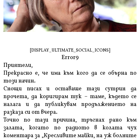
[DISPLAY_ULTIMATE_SOCIAL_ICONS]
Error9
Приятели,
Прекрасно е, че има към кого да се обърна по
този начин.
Снощи писах и оставаше тази сутрин да
прочета, да коригирам тук – таме, където се
налага и да публикувам продължението на
разказа си от вчера.
Точно по тази причина, тръгнах рано към
залата, когато по радиото в колата чух
коментара за „Кресливите майки, на уж болните