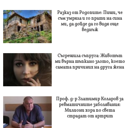
Разказ от Родопите: Пиши, че
съм умряла и го прати на сина
ми, да дойде да го видя още
веднъж
Съгрешила съпруга: Животът
ми върна тъпкано злото, което
самата причиних на друга жена
Проф. д-р Златимир Коларов за
ревматичните заболявания:
Милиони хора по света
страдат от артрит