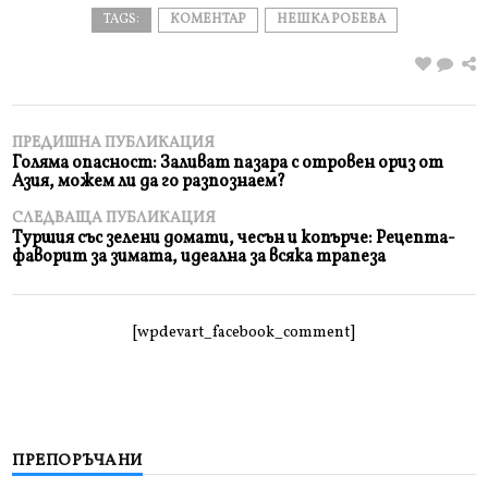
TAGS:
КОМЕНТАР
НЕШКА РОБЕВА
ПРЕДИШНА ПУБЛИКАЦИЯ
Голяма опасност: Заливат пазара с отровен ориз от
Азия, можем ли да го разпознаем?
СЛЕДВАЩА ПУБЛИКАЦИЯ
Туршия със зелени домати, чесън и копърче: Рецепта-
фаворит за зимата, идеална за всяка трапеза
[wpdevart_facebook_comment]
ПРЕПОРЪЧАНИ