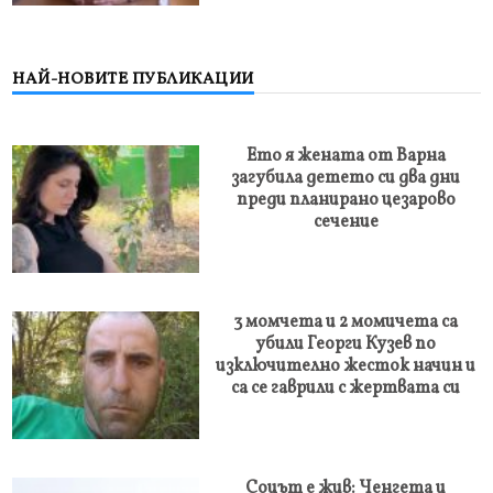
НАЙ-НОВИТЕ ПУБЛИКАЦИИ
Ето я жената от Варна
загубила детето си два дни
преди планирано цезарово
сечение
3 момчета и 2 момичета са
убили Георги Кузев по
изключително жесток начин и
са се гаврили с жертвата си
Соцът е жив: Ченгета и