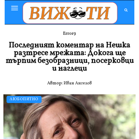
Toggle
Navigation
Error9
Последният коментар на Нешка
разтресе мрежата: Докога ще
търпим безобразници, посерковци
и наглеци
Автор:
Иван Ангелов
ЛЮБОПИТНО