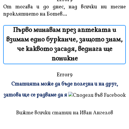
От тогава и до днес, над всички ни тегне
проклятието на Ботев…
Първо минавам през аптеката и
взимам едно бурканче, защото знам,
че каквото засадя, веднага ще
поникне
Error9
Статията може да бъде полезна и на друг,
Плъзнете
затова ще се радваме да я
и
прочетете
Вижте всички статии на Иван Ангелов