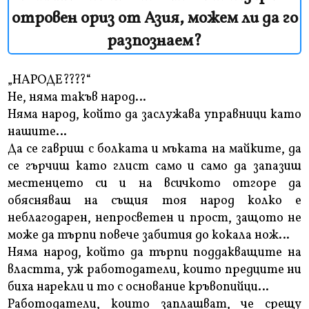
отровен ориз от Азия, можем ли да го
разпознаем?
„НАРОДЕ????“
Не, няма такъв народ…
Няма народ, който да заслужава управници като
нашите…
Да се гавриш с болката и мъката на майките, да
се гърчиш като глист само и само да запазиш
местенцето си и на всичкото отгоре да
обясняваш на същия тоя народ колко е
неблагодарен, непросветен и прост, защото не
може да търпи повече забития до кокала нож…
Няма народ, който да търпи поддакващите на
властта, уж работодатели, които предците ни
биха нарекли и то с основание кръвопийци…
Работодатели, които заплашват, че срещу