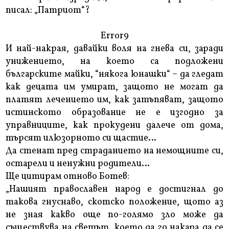
писал: „Патриот“?
Error9
И най-накрая, давайки воля на гнева си, заради
унижението, на което са подложени
българските майки, “някога юнашки“ – да гледат
как децата им умират, защото не могат да
платят лечението им, как затъпяват, защото
истинското образование не е изгодно за
управниците, как прокудени далече от дома,
търсят илюзорното си щастие…
Да стенат пред страданието на немощните си,
остарели и ненужни родители…
Ще цитирам отново Ботев:
„Нашият православен народ е достигнал до
такова гнуснаво, скотско положение, щото аз
не зная какво още по-голямо зло може да
съществува на светът, което да го накара да се