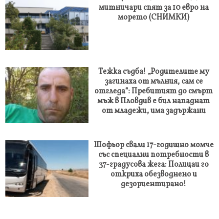
митничари спят за 10 евро на
морето (СНИМКИ)
Тежка съдба! „Родителите му
загинаха от мълния, сам се
отгледа“: Пребитият до смърт
мъж в Пловдив е бил нападнат
от младежи, има задържани
Шофьор свали 17-годишно момче
със специални потребности в
37-градусова жега: Полицаи го
откриха обезводнено и
дезориентирано!