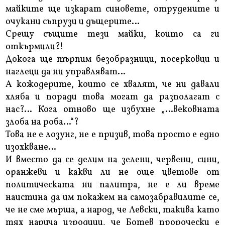
майките ще изкарат синовете, отрудените и
очукани съпрузи и дъщерите…
Срещу същите тези майки, които са ги
откърмили?!
Докога ще търпим безобразници, посерковци и
наглеци да ни управляват…
А кожодерите, които се хвалят, че ни давали
хляба и поради това могат да разполагат с
нас?… Кога отново ще избухне „…вековната
злоба на роба…“?
Това не е лозунг, не е призив, това просто е едно
изохкване…
И вместо да се делим на зелени, червени, сини,
оранжеви и какви ли не още цветове от
политическата ни палитра, не е ли време
наистина да им покажем на самозабравилите се,
че не сме мърша, а народ, че Левски, такива като
тях нарича изродици, че Ботев пророчески е