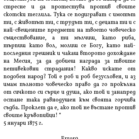
стресне и да протестува против своите
скотски теглила. Тука се подиграват с имотът
ти, с животът ти, с трудът ти, с децата ти и с
най-свещените предмети на твоето човеческо
съществование, а ти мълчиш, като риба,
търпиш като вол, молиш се Богу, като най-
последния грешник и чакаш второто дохождане
на Месия, за да добиеш награда за твоите
петивековни страдания! Какво искате от
подобен народ? Той е роб и роб безусловен, и аз
имам пълното човеческо право да го прокълна
от сичкото си сърце и душа, ако той и занапред
остане така равнодушен към своята горчива
съдба. Проклет да е, ако той не въстане против
своите кръвопийци! “
5 януари 1875 г.
Error9