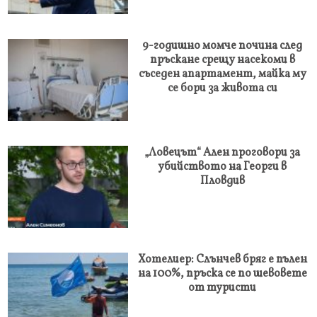
9-годишно момче почина след
пръскане срещу насекоми в
съседен апартамент, майка му
се бори за живота си
„Ловецът“ Ален проговори за
убийството на Георги в
Пловдив
Хотелиер: Слънчев бряг е пълен
на 100%, пръска се по шевовете
от туристи