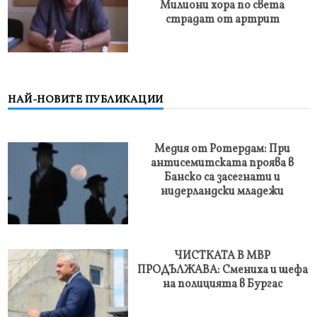
Милиони хора по света
страдат от артрит
НАЙ-НОВИТЕ ПУБЛИКАЦИИ
Медия от Ротердам: При
антисемитската проява в
Банско са засегнати и
нидерландски младежи
ЧИСТКАТА В МВР
ПРОДЪЛЖАВА: Смениха и шефа
на полицията в Бургас