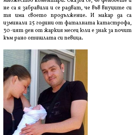
множество коментари. Оказва се, че феновете ѝ
не са я забравили и се радват, че във внуците си
тя има своето продължение. И макар да са
изминали 25 години от фаталната катастрофа,
30-ият ден от жаркия месец юли е знак за почит
към рано отишлата си певица.