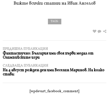
Вижте всички статии на Иван Ангелов
TAGS:
ПРЕДИШНА ПУБЛИКАЦИЯ
Фантастично: България има своя първи медал от
Олимпийските игри
СЛЕДВАЩА ПУБЛИКАЦИЯ
На 4 август рожден ден има Веселин Маринов. На колко
става:
[wpdevart_facebook_comment]