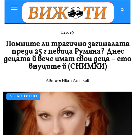
Toggle
Navigation
Error9
Помните ли трагично загиналата
преди 25 г певица Румяна? Днес
децата й вече имат свои деца – ето
внуците й (СНИМКИ)
Автор:
Иван Ангелов
ЛЮБОПИТНО