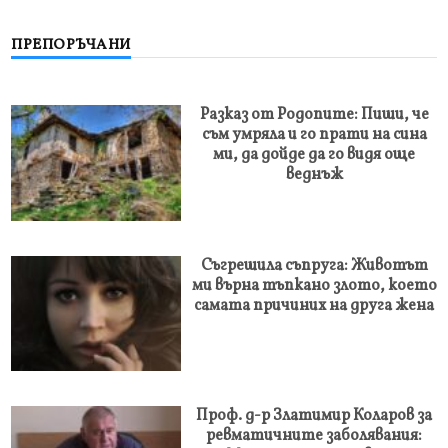
ПРЕПОРЪЧАНИ
Разказ от Родопите: Пиши, че
съм умряла и го прати на сина
ми, да дойде да го видя още
веднъж
Съгрешила съпруга: Животът
ми върна тъпкано злото, което
самата причиних на друга жена
Проф. д-р Златимир Коларов за
ревматичните заболявания: