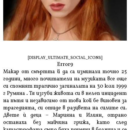
[DISPLAY_ULTIMATE_SOCIAL_ICONS]
Error9
Макар от смъртта й да са изминали точно 25
години, много почитатели на музиката все още
си спомнят трагично загиналата на 30 юли 1999
г Румяна . Тя изгуби живота си в нелеп инцидент
на пътя и независимо от това кой бе виновен за
трагедията, си отиде в разцвета на силите си.
Двете ѝ деца – Марияна и Илиян, отрано
останаха без майчина грижа, като след
катастрофата също бяха приети в болница и се