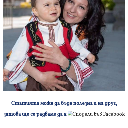
Статията може да бъде полезна и на друг,
Плъзнете
затова ще се радваме да я
и
прочетете