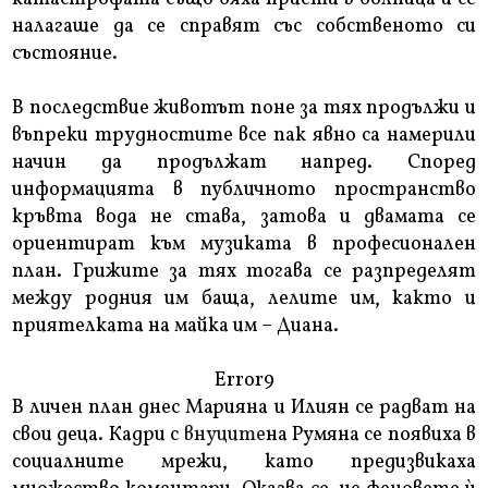
налагаше да се справят със собственото си
състояние.
В последствие животът поне за тях продължи и
въпреки трудностите все пак явно са намерили
начин да продължат напред. Според
информацията в публичното пространство
кръвта вода не става, затова и двамата се
ориентират към музиката в професионален
план. Грижите за тях тогава се разпределят
между родния им баща, лелите им, както и
приятелката на майка им – Диана.
Error9
В личен план днес Марияна и Илиян се радват на
свои деца. Кадри с
внуците
на Румяна се появиха в
социалните мрежи, като предизвикаха