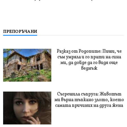
ПРЕПОРЪЧАНИ
Разказ от Родопите: Пиши, че
съм умряла и го прати на сина
ми, да дойде да го видя още
веднъж
Съгрешила съпруга: Животът
ми върна тъпкано злото, което
самата причиних на друга жена