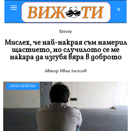
Toggle
Navigation
Error9
Мислех, че най-накрая съм намерил
щастието, но случилото се ме
накара да изгубя вяра в доброто
Автор:
Иван Ангелов
ЛЮБОПИТНО