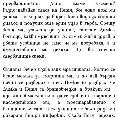
предварително. Дано имаме късмет.“
Разпознавайки гласа на Петя, все едно нож ми
забиха. Погледнах да видя с кого води злокобния
диалог и получих още един удар в гърба. Срещу
жена ми, ухилена до ушите, стоеше Димка.
Господи, какви мръсници! Аз съм си жив и здрав, а
двете усойници не само че ме погребаха, а и
имуществото ми деляха. Ще ви спестя
следващите сцени.
Същата вечер изхвърлих мръсницата, която се
беше молила за смъртта ми, и по най-бързия
начин се разведох с нея. По-късно разбрах, че
Димка и Петя са братовчедки, а бракът ми –
идеално обмислен план да се сдобият с парите и
наследството ми, а престараването с
баниците, месата и сладкишите е било за да ми
докарат втори инфаркт. Слава Богу, оцелях.