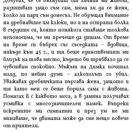
Дочувах, че се вълнуват от личния ми живот,
разпитват защо съм сам, няма ли да се женя,
колко ли пари съм донесъл. Не обръщах внимание
на дребнавите им клюки, но и на острата болка
в гърдите си, която понякога ставаше толкова
непоносима, че ми пречеше да дишам. От време
на време си бъбрех със съседката – вдовица,
някъде към 45 г., и тя беше единственият ми
близък на това място, където би трябвало да се
чувствам спокойно. Мъжът на Димка починал
млад, по нейни думи – алкохолът го убил.
Уважавах дребничката пъргава жена, защото и
тя като мен се беше борила сама с живота.
Помагах й с каквото мога, а в замяна получавах
усмивка с многозначителен намек. Въпреки
искрените ми симпатии и през ум не ми
минаваше, че двамата може да сме нещо повече
от приятели.