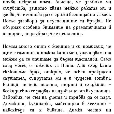
появи искрена тъга. Личеше, че дълбоко ми
съчувства, защото хвана нежно ръката ми и
заяви, че е готова да се грижи всеотдайно за мен.
После заговори за неуспешните си връзки. Не
обърнах особено внимание на драматичната й
история, но разбрах, че е нещастна.
Нямам много опит с жените и си помислих, че
щом е самотна и тъжна като мен, значи двамата
можем да се опитаме да бъдем щастливи. Само
след месец се ожених за Петя. Дни след като
сключихме брак, открих, че освен прекрасен
слушател, съпругата ми е и чудесен готвач.
Баници, печени пилета, торти и сладкиши –
всекидневно се радвах на изобилие от вкуснотии.
Забравих, че съм на диета и трябва да се пазя.
Домакиня, кулинарка, майсторка в леглото –
навсякъде си я биваше. Димка често ни