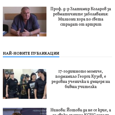
Проф. д-р Златимир Коларов за
ревматичните заболявания:
Милиони хора по света
страдат от артрит
НАЙ-НОВИТЕ ПУБЛИКАЦИИ
17-годишното момиче,
подмамило Георги Кузев, е
редовна ученичка и дъщеря на
бивша учителка
Нинова: Йотова да не се крие, а