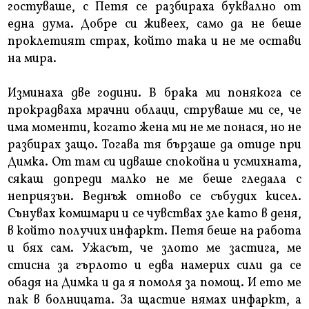
гостуваше, с Петя се разбираха буквално от
една дума. Добре си живеех, само да не беше
проклетият страх, който така и не ме остави
на мира.
Изминаха две години. В брака ми понякога се
прокрадваха мрачни облаци, струваше ми се, че
има моменти, когато жена ми не ме понася, но не
разбирах защо. Тогава тя бързаше да отиде при
Димка. От там си идваше спокойна и усмихната,
сякаш допреди малко не ме беше гледала с
неприязън. Веднъж отново се събудих кисел.
Сънувах комшмари и се чувствах зле като в деня,
в който получих инфаркт. Петя беше на работа
и бях сам. Ужасът, че злото ме застига, ме
стисна за гърлото и едва намерих сили да се
обадя на Димка и да я помоля за помощ. И ето ме
пак в болницата. За щастие нямах инфаркт, а