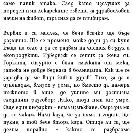
само паник атака. След като изслушах за
пореден път лекарските съвети за здравословен
начин на живот, тръгнах да се прибирам.
Вървях и си мислех, че вече всичко ще бъде
различно. Ще се променя, може дори да си купя
къща на село и да се радвам на чистия въздух и
екопродукти. Изведнъж се сетих за жена си.
Горката, сигурно е била смачкана от мъка,
затова не дойде веднага в болницата. Как ще се
зарадва да ме види жив и здрав! Тихо, за да я
изненадам, влязох у дома, но вместо да намеря
тъжното й лице, до ушите ми достигна
следният разговор: „Како, този път ще умре.
Още един инфаркт – няма измъкване. Омръзна ми
да го чакам. Нали каза, че за няма и година ще
пукне, а той вече втора кара. Отиде ли си, ще
делим поравно – както се разбрахме