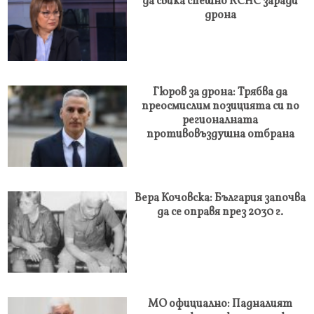
да свика спешно КСНС заради
дрона
Гюров за дрона: Трябва да
преосмислим позицията си по
регионалната
противовъздушна отбрана
Вера Кочовска: България започва
да се оправя през 2030 г.
МО официално: Падналият