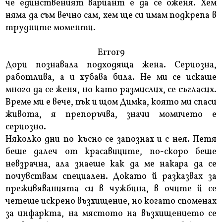
че единственият вариант е да се оженя. Хем
няма да съм вечно сам, хем ще си имам подкрепа в
трудните моменти.
Error9
Дори познавала подходяща жена. Сериозна,
работлива, а и хубава била. Не ми се искаше
много да се женя, но като размислих, се съгласих.
Време ми е вече, пък и щом Димка, която ми спаси
живота, я препоръчва, значи момичето е
сериозно.
Няколко дни по-късно се запознах и с нея. Петя
беше далеч от красавиците, по-скоро беше
невзрачна, ала знаеше как да ме накара да се
почувствам специален. Докато й разказвах за
преживяванията си в чужбина, в очите й се
четеше искрено възхищение, но когато споменах
за инфаркта, на мястото на възхищението се