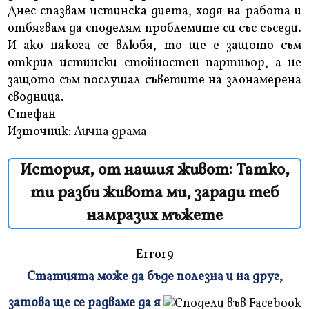
Днес спазвам истинска диета, ходя на работа и
отбягвам да споделям проблемите си със съседи.
И ако някога се влюбя, то ще е защото съм
открил истински стойностен партньор, а не
защото съм послушал съветите на злонамерена
сводница.
Стефан
Източник:
Лична драма
История, от нашия живот: Татко,
ти разби живота ми, заради теб
намразих мъжете
Error9
Статията може да бъде полезна и на друг,
Плъзнете
затова ще се радваме да я
и