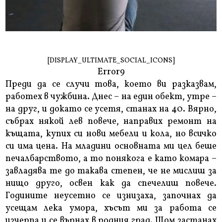
[DISPLAY_ULTIMATE_SOCIAL_ICONS]
Error9
Преди да се случи това, което ви разказвам,
работех в чужбина. Днес – на един обект, утре –
на друг, и докато се усетя, станах на 40. Вярно,
събрах някой лев повече, направих ремонт на
къщата, купих си нови мебели и кола, но всичко
си има цена. На младини основната ми цел беше
печалбарството, а то понякога е като комара –
завладява те до такава степен, че не мислиш за
нищо друго, освен как да спечелиш повече.
Годините неусетно се изнизаха, започнах да
усещам лека умора, хъсът ми за работа се
изчерпа и се върнах в родния град. Щом застанах