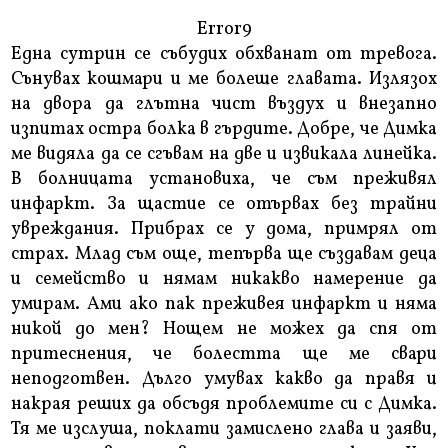
Error9
Една сутрин се събудих обхванат от тревога.
Сънувах кошмари и ме болеше главата. Излязох
на двора да глътна чист въздух и внезапно
изпитах остра болка в гърдите. Добре, че Димка
ме видяла да се сгъвам на две и извикала линейка.
В болницата установиха, че съм преживял
инфаркт. За щастие се отървах без трайни
увреждания. Прибрах се у дома, примрял от
страх. Млад съм още, тепърва ще създавам деца
и семейство и нямам никакво намерение да
умирам. Ами ако пак преживея инфаркт и няма
никой до мен? Нощем не можех да спя от
притеснения, че болестта ще ме свари
неподготвен. Дълго умувах какво да правя и
накрая реших да обсъдя проблемите си с Димка.
Тя ме изслуша, поклати замислено глава и заяви,