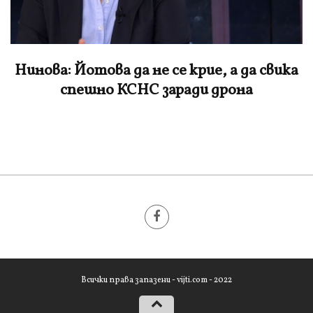
Нинова: Йотова да не се крие, а да свика
спешно КСНС заради дрона
Всички права запазени - vijti.com - 2022