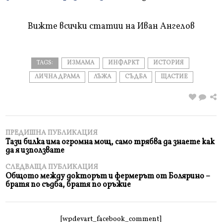
прочетете
Вижте всички статии на Иван Ангелов
TAGS:
ИЗМАМА
ИНФАРКТ
ИСТОРИЯ
ЛИЧНА ДРАМА
ЛЪЖА
СЪДБА
ЩАСТИЕ
ПРЕДИШНА ПУБЛИКАЦИЯ
Тази билка има огромна мощ, само трябва да знаете как
да я използвате
СЛЕДВАЩА ПУБЛИКАЦИЯ
Общото между докторът и фермерът от Болярино –
братя по съдба, братя по оръжие
[wpdevart_facebook_comment]