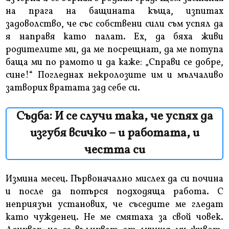
на прага на бащината къща, изпитах
задоволство, че със собствени сили съм успял да
я направя като палат. Ех, да бяха живи
родителите ми, да ме посрещнат, да ме потупа
баща ми по рамото и да каже: „Справи се добре,
сине!“ Погледнах некролозите им и мълчаливо
затворих вратата зад себе си.
Съдба: И се случи така, че успях да
изгубя всичко – и работата, и
честта си
Измина месец. Първоначално мислех да си почина
и после да потърся подходяща работа. С
неприязън установих, че съседите ме гледат
като чужденец. Не ме смятаха за свой човек.