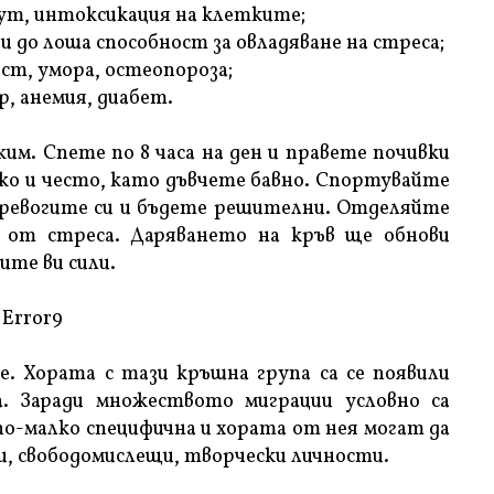
бут, интоксикация на клетките;
и до лоша способност за овладяване на стреса;
ост, умора, остеопороза;
р, анемия, диабет.
им. Спете по 8 часа на ден и правете почивки
лко и често, като дъвчете бавно. Спортувайте
ревогите си и бъдете решителни. Отделяйте
е от стреса. Даряването на кръв ще обнови
ите ви сили.
Error9
. Хората с тази кръшна група са се появили
а. Заради множеството миграции условно са
е по-малко специфична и хората от нея могат да
ми, свободомислещи, творчески личности.