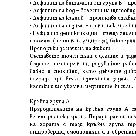
• Дефицит на витамини от група В – пр
• Дефицит на йод – болести на щитовид
• Дефицит на калций – причинява ставни
• Дефицит на ензими – причинява чревни
• Нужда от детоксикация – срещу гнило
стомаха (пептична улцироза), бактерии 
Препоръки за начина на живот:
Съставете точен план с целите и зада
бъдете по-енергични, редувайте раб
бавно и спокойно, като дъвчете доб
награда при всяка изпълнена задача.
клетки и ще увеличи имунните ви сили.
Кръвна група А
Прародителите на кръвна група А са
вегетарианска храна. Поради растител
на хората с тази кръвна група тр
интроверти, емоционални и изобретат