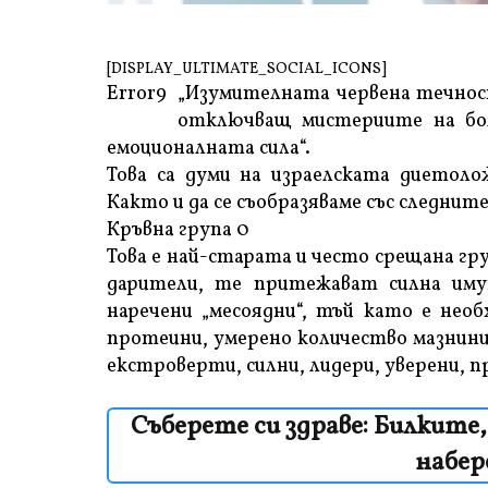
[DISPLAY_ULTIMATE_SOCIAL_ICONS]
Error9
„Изумителната червена течнос
отключващ мистериите на бол
емоционалната сила“.
Това са думи на израелската диетоло
Както и да се съобразяваме със следнит
Кръвна група 0
Това е най-старата и често срещана гру
дарители, те притежават силна имун
наречени „месоядни“, тъй като е нео
протеини, умерено количество мазнини 
екстроверти, силни, лидери, уверени, 
Съберете си здраве: Билките,
набер