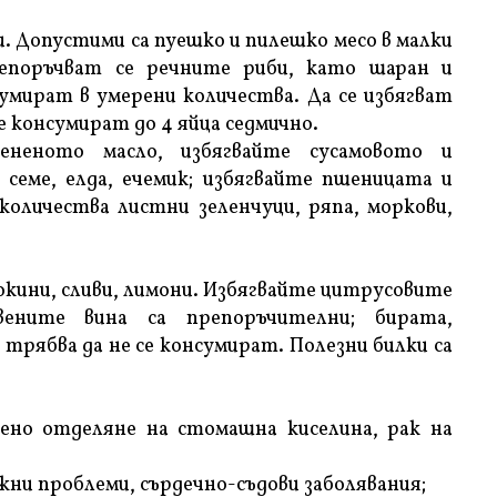
. Допустими са пуешко и пилешко месо в малки
репоръчват се речните риби, като шаран и
умират в умерени количества. Да се избягват
 консумират до 4 яйца седмично.
ененото масло, избягвайте сусамовото и
семе, елда, ечемик; избягвайте пшеницата и
оличества листни зеленчуци, ряпа, моркови,
окини, сливи, лимони. Избягвайте цитрусовите
вените вина са препоръчителни; бирата,
рябва да не се консумират. Полезни билки са
лено отделяне на стомашна киселина, рак на
жни проблеми, сърдечно-съдови заболявания;