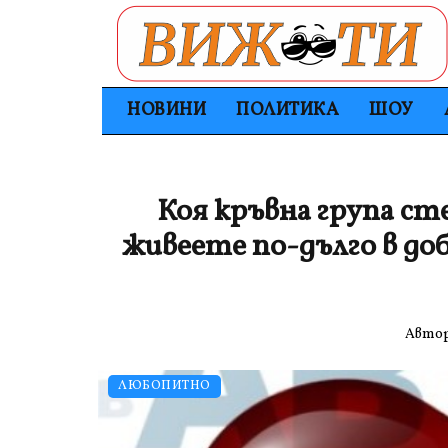
НОВИНИ
ПОЛИТИКА
ШОУ
Коя кръвна група сте
живеете по-дълго в до
Авто
ЛЮБОПИТНО