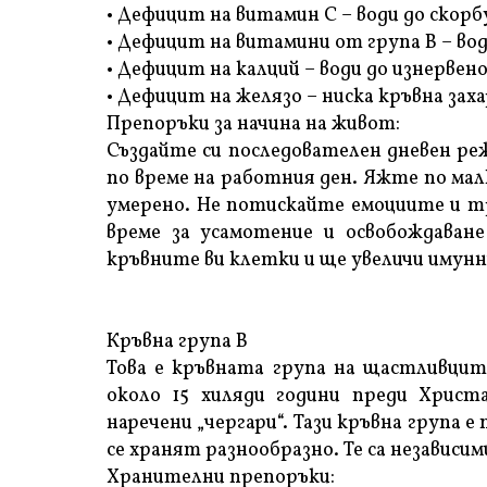
• Дефицит на витамин С – води до скор
• Дефицит на витамини от група В – вод
• Дефицит на калций – води до изнервен
• Дефицит на желязо – ниска кръвна заха
Препоръки за начина на живот:
Създайте си последователен дневен реж
по време на работния ден. Яжте по ма
умерено. Не потискайте емоциите и т
време за усамотение и освобождаван
кръвните ви клетки и ще увеличи имунн
Кръвна група В
Това е кръвната група на щастливците
около 15 хиляди години преди Христ
наречени „чергари“. Тази кръвна група 
се хранят разнообразно. Те са независи
Хранителни препоръки: