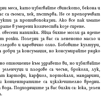
ни меса, като избягвайте свинското, бекона и
с са сьомга, хек, пъстърва. Не се препоръчват
дукти за противопоказни. Ако все пак имате
ате в умерени количества козе сирене.
 овесени напитки. Яйца бихте могли да ядете
ат рохки. Полезни за вас са лененото масло и
ледово и царевично олио. Бобовите култури,
са добри за консумация, но консумирайте рядко
о отношение към здравето ви, но избягвайте
еленчуци и плодове са чесън, броколи, лук,
ват картофи, карфиол, портокали, мандарини,
 и концентратите са изключително вредни.
вода. Подходящите за вас билки са: юка, зелен
а.