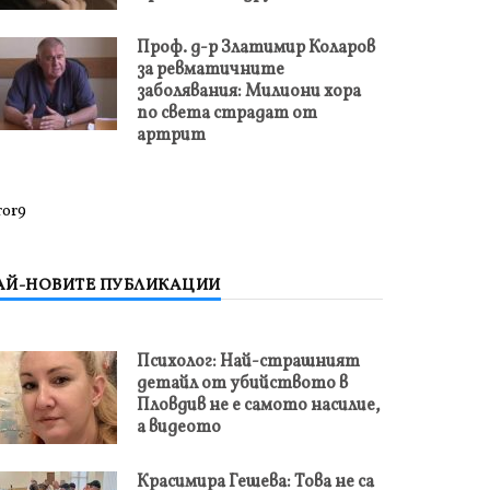
Проф. д-р Златимир Коларов
за ревматичните
заболявания: Милиони хора
по света страдат от
артрит
ror9
АЙ-НОВИТЕ ПУБЛИКАЦИИ
Психолог: Най-страшният
детайл от убийството в
Пловдив не е самото насилие,
а видеото
Красимира Гешева: Това не са