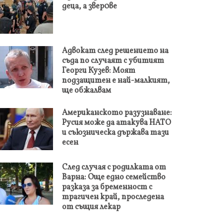
деца, а звер0ве
Адвокат след решението на
съда по случаят с убитият
Георги Кузев: Моят
подзащитен е най-малкият,
ще обжалвам
Американското разузнаване:
Русия може да атакува НАТО
и съюзническа държава тази
есен
След случая с родилката от
Варна: Още едно семейство
разказа за бременност с
трагичен край, проследена
от същия лекар