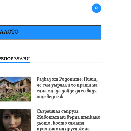
НАЛОТО
РЕПОРЪЧАНИ
Разказ от Родопите: Пиши,
че съм умряла и го прати на
сина ми, да дойде да го видя
още веднъж
Съгрешила съпруга:
Животът ми върна тъпкано
злото, което самата
причиних на друга жена