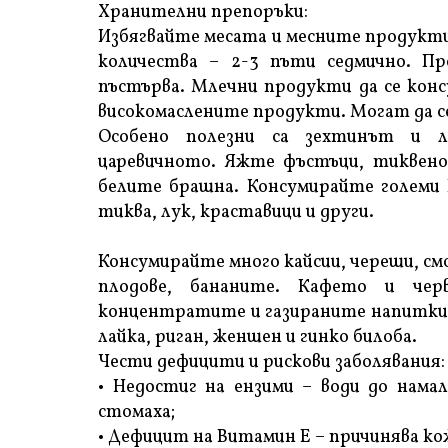
Хранителни препоръки:
Избягвайте месата и месните продукти
количества – 2-3 пъти седмично. П
пъстърва. Млечни продукти да се конс
високомаслените продукти. Могат да се
Особено полезни са зехтинът и л
царевичното. Яжте фъстъци, тиквено 
белите брашна. Консумирайте големи к
тиква, лук, краставици и други.
Консумирайте много кайсии, череши, см
плодове, бананите. Кафето и чер
концентратите и газираните напитки т
лайка, риган, женшен и гинко билоба.
Чести дефицити и рискови заболявания:
• Недостиг на ензими – води до нама
стомаха;
• Дефицит на Витамин Е – причинява ко