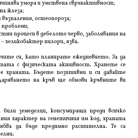
ичинява умора и умствена свръхактивност;
на жлеза;
 възпаления, остеопороза;
 проблеми;
стни процеси в дебелото черво, заболявания на
– хеликобактер пилори, язва.
чите си, като планирате ежедневието. За да
отата с физическата активност. Хранете се
ре храната. Бъдете позитивни и си давайте
 Даряването на кръв ще обнови кръвните ви
 били земеделци, консумиращи преди всичко
ния характер на генетичния им код, храната
ябва да бъде предимно растителна. Те са
елни.