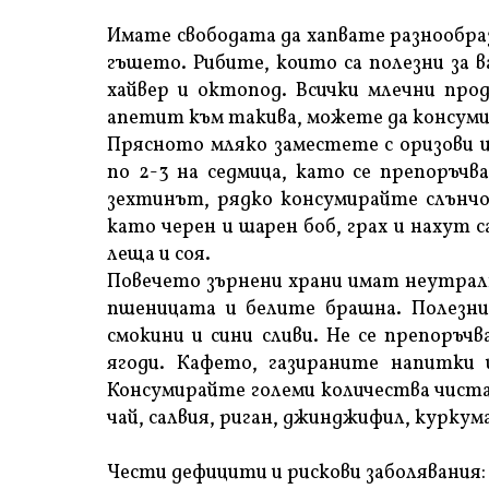
Имате свободата да хапвате разнообраз
гъшето. Рибите, които са полезни за ва
хайвер и октопод. Всички млечни про
апетит към такива, можете да консумир
Прясното мляко заместете с оризови и
по 2-3 на седмица, като се препоръчв
зехтинът, рядко консумирайте слънчог
като черен и шарен боб, грах и нахут 
леща и соя.
Повечето зърнени храни имат неутралн
пшеницата и белите брашна. Полезни з
смокини и сини сливи. Не се препоръч
ягоди. Кафето, газираните напитки
Консумирайте големи количества чиста 
чай, салвия, риган, джинджифил, куркум
Чести дефицити и рискови заболявания: