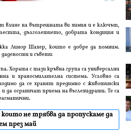
т влияе на вътрешната ви химия и е ключът,
естта, дълголетието, добрата кондиция и
жка Линор Шахер, които е добре да помним.
е дадености и съвети:
па. Хората с тази кръвна група са универсални
на и храносмилателна система. Условно са
бходимо да се хранят предимно с животински
и да ограничат приема на въглехидрати. Те са
прагматични.
 които не трябва да пропускаме да
ем през май