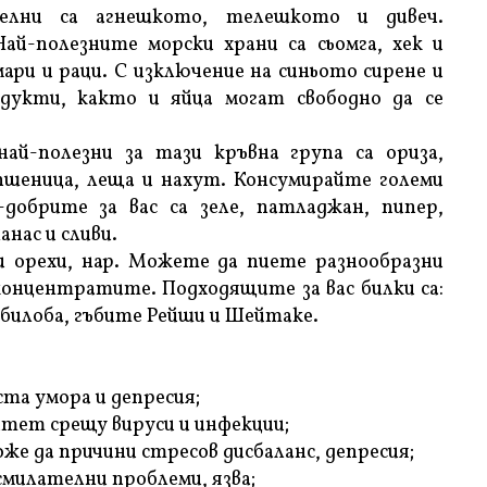
елни са агнешкото, телешкото и дивеч.
ай-полезните морски храни са сьомга, хек и
ари и раци. С изключение на синьото сирене и
дукти, както и яйца могат свободно да се
й-полезни за тази кръвна група са ориза,
 пшеница, леща и нахут. Консумирайте големи
-добрите за вас са зеле, патладжан, пипер,
анас и сливи.
и орехи, нар. Можете да пиете разнообразни
концентратите. Подходящите за вас билки са:
о билоба, гъбите Рейши и Шейтаке.
еста умора и депресия;
итет срещу вируси и инфекции;
же да причини стресов дисбаланс, депресия;
смилателни проблеми, язва;