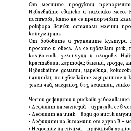
От месните продукти препоръчит
Избягвайте свинско и пилешко месо. Н
пъстърва, като не се препоръчват калм
рокфора всички останали млечни про
консумират.
От бобовите и зърнените култури на
просото и овеса. Да се избягват ръж,
количества зеленчуци и плодове. Най
краставици, картофи; банани, грозде, ан
Избягвайте домати, царевица, кокосов
напитки, но избягвайте газираните и 
зелен чай, магданоз, бъз, лецитин, гинк
Чести дефицити и рискови заболявания:
• Дефицит на магнезий – изразява се в ч
• Дефицит на цинк – води до нисък имун
• Дефицити на витамини от група В – мо
• Недостиг на ензими – причинява храно