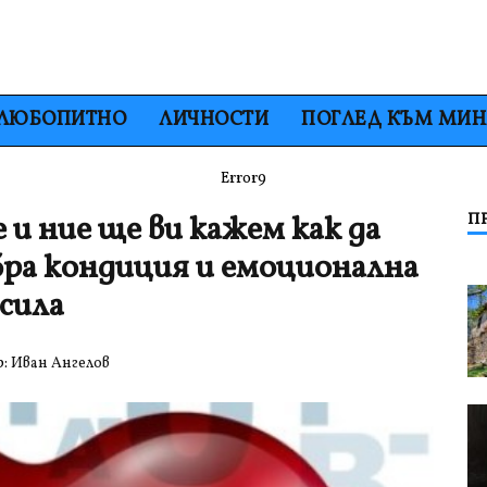
ЛЮБОПИТНО
ЛИЧНОСТИ
ПОГЛЕД КЪМ МИ
Error9
 и ние ще ви кажем как да
П
бра кондиция и емоционална
сила
р:
Иван Ангелов