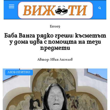
Toggle
Navigation
Error9
Баба Ванга рядко греши: късметът
у дома идва с помощта на тези
предмети
Автор:
Иван Ангелов
ЛЮБОПИТНО