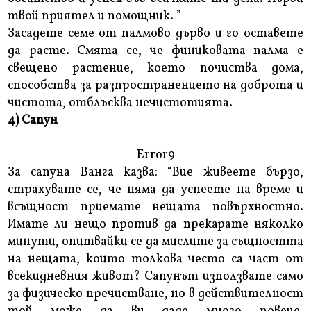
твой приятел и помощник. ”
Засадете семе от палмово дърво и го оставете
да расте. Смята се, че финиковата палма е
свещено растение, което почиства дома,
способства за разпространението на доброта и
чистота, отблъсква нечистотията.
4) Сапун
Error9
За сапуна Ванга казва: “Вие живеете бързо,
страхувате се, че няма да успеете на време и
всъщност приемате нещата повърхностно.
Имате ли нещо против да прекарате няколко
минути, опитвайки се да мислите за същността
на нещата, които толкова често са част от
всекидневния живот? Сапунът използвате само
за физическо пречистване, но в действителност