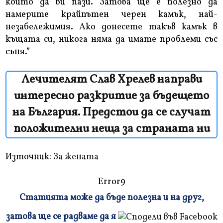
който да ви пази. Затова ще е полезно да
намерите крайпътен черен камък, най-
незабележимия. Ако донесете такъв камък в
къщата си, никога няма да имате проблеми със
съня.”
Лечителят Слав Хрелев направи
интересно разкритие за бъдещето
на България. Предстои да се случат
положителни неща за страната ни
Източник:
За жената
Error9
Статията може да бъде полезна и на друг,
Плъзнете
затова ще се радваме да я
и