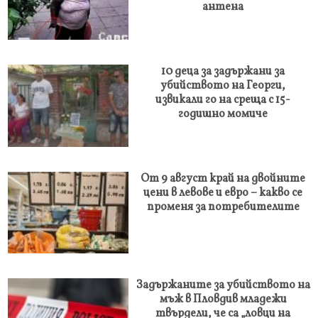
антена
10 деца за задържани за
убийството на Георги,
извикали го на среща с 15-
годишно момиче
От 9 август край на двойните
цени в левове и евро – какво се
променя за потребителите
Задържаните за убийството на
мъж в Пловдив младежи
твърдели, че са „ловци на