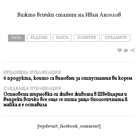
прочетете
Вижте всички статии на Иван Ангелов
TAGS:
БЪДЕЩЕ
ВАНГА
ПОВЕРИЕ
ПРЕДМЕТИ
ПРЕДИШНА ПУБЛИКАЦИЯ
6 продукта, които са виновни за отпуснатия ви корем
СЛЕДВАЩА ПУБЛИКАЦИЯ
Осиновена търновка си живее живота в Швейцария и
въпреки всичко все още се пита защо биологичната й
майка я е оставила
[wpdevart_facebook_comment]