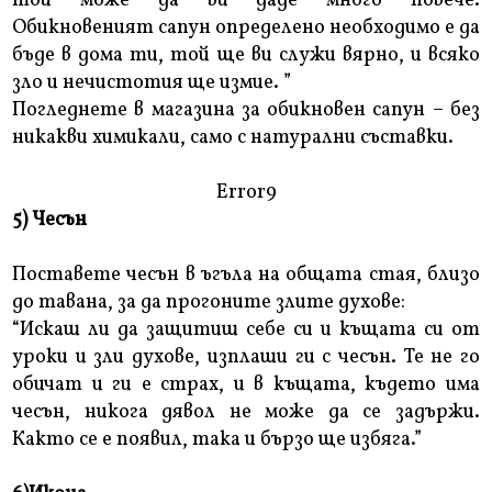
той може да ви даде много повече.
Обикновеният сапун определено необходимо е да
бъде в дома ти, той ще ви служи вярно, и всяко
зло и нечистотия ще измие. ”
Погледнете в магазина за обикновен сапун – без
никакви химикали, само с натурални съставки.
Error9
5) Чесън
Поставете чесън в ъгъла на общата стая, близо
до тавана, за да прогоните злите духове:
“Искаш ли да защитиш себе си и къщата си от
уроки и зли духове, изплаши ги с чесън. Те не го
обичат и ги е страх, и в къщата, където има
чесън, никога дявол не може да се задържи.
Както се е появил, така и бързо ще избяга.”