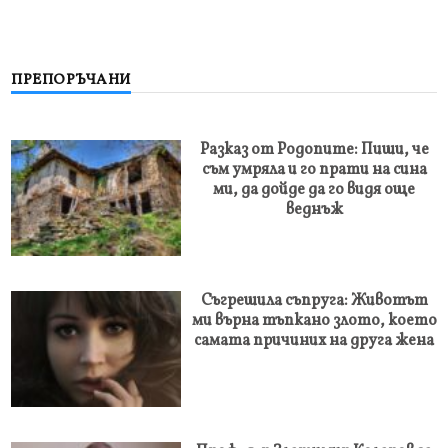
ПРЕПОРЪЧАНИ
Разказ от Родопите: Пиши, че
съм умряла и го прати на сина
ми, да дойде да го видя още
веднъж
Съгрешила съпруга: Животът
ми върна тъпкано злото, което
самата причиних на друга жена