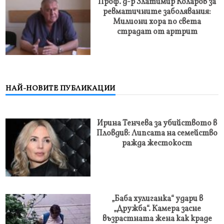
Проф. д-р Златимир Коларов за
ревматичните заболявания:
Милиони хора по света
страдат от артрит
НАЙ-НОВИТЕ ПУБЛИКАЦИИ
Ирина Тенчева за убийството в
Пловдив: Липсата на семейство
ражда жестокост
„Баба хулиганка“ удари в
„Дружба“. Камера засне
възрастната жена как краде