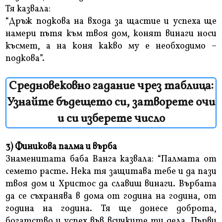
Тя казвала:
“Дръж подкова на входа за щастие и успеха ще
намери пътя към твоя дом, конят винаги носи
късмет, а на коня какво му е необходимо –
подкова”.
Средновековно гадание чрез таблица:
Узнайте бъдещето си, затворете очи
и си изберете число
3) Финикова палма и върба
Знаменитата баба Ванга казвала: “Палмата от
семето расте. Нека тя защитава тебе и да пази
твоя дом и Христос да славиш винаги. Върбата
да се съхранява в дома от година на година, от
година на година. Тя ще донесе доброта,
богатство и успех във всичките ти дела. Първи