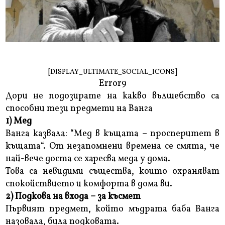
[DISPLAY_ULTIMATE_SOCIAL_ICONS]
Error9
Дори не подозирате на какво вълшебство са
способни тези предмети на Ванга
1) Mед
Ванга казвала: “Мед в къщата – просперитет в
къщата“. От незапомнени времена се смята, че
най-вече доста се харесва меда у дома.
Това са невидими същества, които охраняват
спокойствието и комфорта в дома ви.
2) Подкова на входа – за късмет
Първият предмет, който мъдрата баба Ванга
назовала, била подковата.