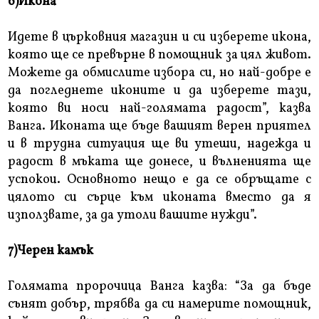
6)Икона
Идете в църковния магазин и си изберете икона,
която ще се превърне в помощник за цял живот.
Можете да обмислите избора си, но най-добре е
да погледнете иконите и да изберете тази,
която ви носи най-голямата радост”, казва
Ванга. Иконата ще бъде вашият верен приятел
и в трудна ситуация ще ви утеши, надежда и
радост в мъката ще донесе, и вълненията ще
успокои. Основното нещо е да се обръщате с
цялото си сърце към иконата вместо да я
използвате, за да утоли вашите нужди”.
7)Черен камък
Голямата пророчица Ванга казва: “За да бъде
сънят добър, трябва да си намерите помощник,