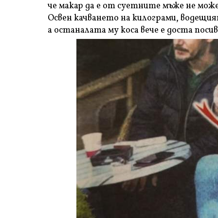
че макар да е от суетните мъже не мож
Освен качването на килограми, водещият
а останалата му коса вече е доста поси