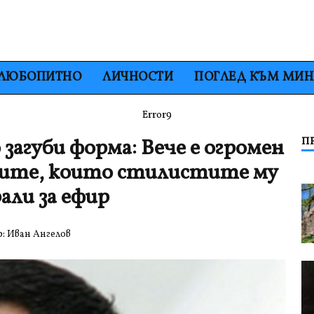
ЛЮБОПИТНО
ЛИЧНОСТИ
ПОГЛЕД КЪМ МИ
Error9
агуби форма: Вече е огромен
П
юмите, които стилистите му
али за ефир
р:
Иван Ангелов