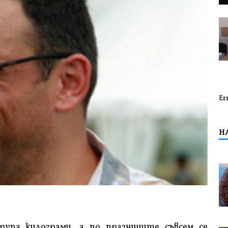
Er
Н
рупа килограми, а по празниците съвсем се