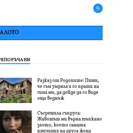
НАЛОТО
РЕПОРЪЧАНИ
Разказ от Родопите: Пиши,
че съм умряла и го прати на
сина ми, да дойде да го видя
още веднъж
Съгрешила съпруга:
Животът ми върна тъпкано
злото, което самата
причиних на друга жена