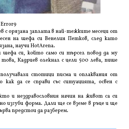
Error9
ев с орязана заплата в най-тежките месеци от
есен на шефа си Венелин Петков, след като
зана, научи HotArena.
шефа си, който само си търсел повод да му
това, Кадриев олекнал с цели 500 лева, пише
 получавали стотици писма и оплаквания от
 как да се справи със ситуацията, освен с
то и нездравословния начин на живот са си
о изгуби форма. Дали ще се вземе в ръце и ще
първа предстои да разберем.