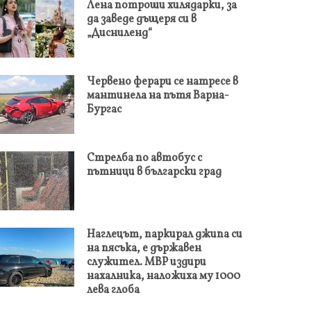
Лена потроши хилядарки, за
да заведе дъщеря си в
„Дисниленд“
Червено ферари се натресе в
мантинела на пътя Варна-
Бургас
Стрелба по автобус с
пътници в български град
Наглецът, паркирал джипа си
на пясъка, е държавен
служител. МВР издири
нахалника, наложиха му 1000
лева глоба