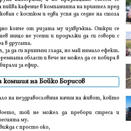
да пийва кафенце в компанията на приятел пред
кован с костюм и едва успя да седне на стола
дно копче от ризата му изхвръкна. Откри се
иев нищо не усети и продължи да си говори с
ра в другата.
, за да си притъпи глада, но май нямало ефект.
ремната област и вече не можел да се побира в
ирали за ефир.
 комшия на Бойко Борисов
ло на нездравословния начин на живот, който
воето, той не можел да пребори стреса и
есията му.
 вижда с просто око,