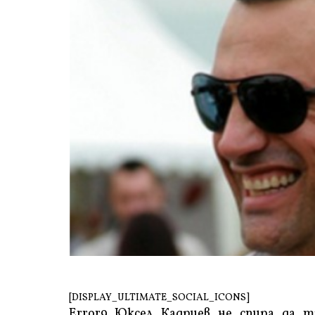
[DISPLAY_ULTIMATE_SOCIAL_ICONS]
Error9
Юксел Кадриев не спира да т