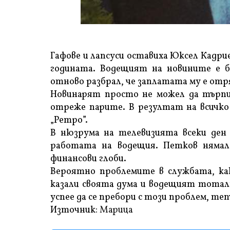
Гафове и лапсуси оставиха Юксел Кадри
годината. Водещият на новините е б
отново разбрал, че заплатата му е отря
Новинарят просто не можел да търпи 
отреже парите. В резултат на всичко 
„Ретро”.
В нюзрума на телевизията всеки ден
работата на водещия. Петков нямало
финансови глоби.
Вероятно проблемите в службата, как
казали своята дума и водещият тоталн
успее да се пребори с този проблем, те
Източник:
Марица