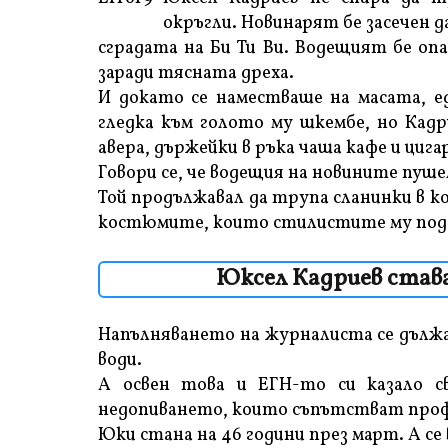
окръгли. Новинарят бе засечен 
сградата на Би Ти Ви. Водещият бе опа
заради тясната дреха.
И докато се наместваше на масата, е
гледка към голото му шкембе, но Кадр
авера, държейки в ръка чаша кафе и цига
Говори се, че водещия на новините пушел
Той продължавал да трупа сланинки в ко
костюмите, които стилистите му подб
Юксел Кадриев става
Напълняването на журналиста се дължа
води.
А освен това и ЕГН-то си казало с
недопиването, които съпътстват проф
Юки стана на 46 години през март. А се