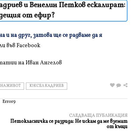
дриев и Венелин Петков ескалират:
дещия от ефир?
 и на друг, затова ще се радваме да я
татии на Иван Ангелов
 НА ЖИВОТ
ЮКСЕЛ КАДРИЕВ
Error9
СЛЕДВАЩА ПУБЛИКАЦИЯ
Петокласничка се разрида: Не искам да ме вземат
от къщи