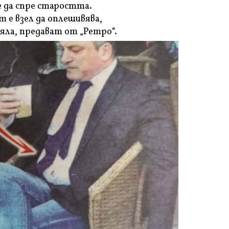
е да спре старостта.
 е взел да оплешивява,
вяла, предават от „Ретро“.