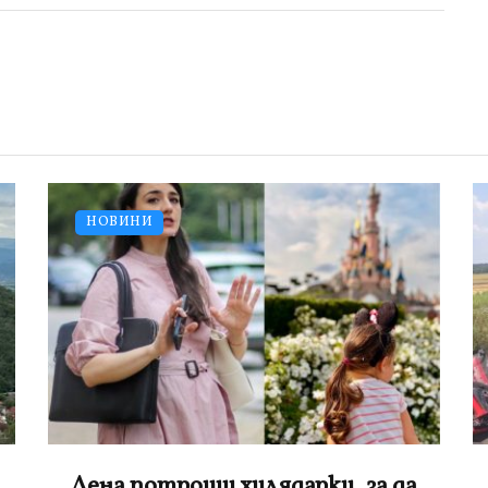
НОВИНИ
Червено ферари се натресе в