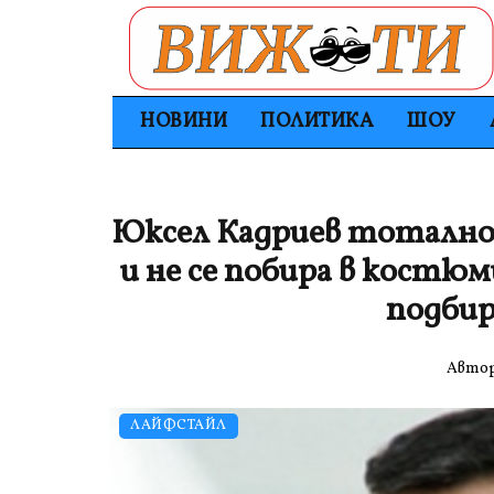
НОВИНИ
ПОЛИТИКА
ШОУ
Юксел Кадриев тотално з
и не се побира в кост
подбир
Авто
ЛАЙФСТАЙЛ