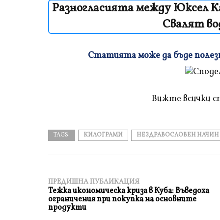
Разногласията между Юксел Ка
Свалят во
Статията може да бъде полезна
Плъзнете
и
прочетете
Вижте всички с
TAGS:
КИЛОГРАМИ
НЕЗДРАВОСЛОВЕН НАЧИН
ПРЕДИШНА ПУБЛИКАЦИЯ
Тежка икономическа криза в Куба: Въведоха
ограничения при покупка на основните
продукти