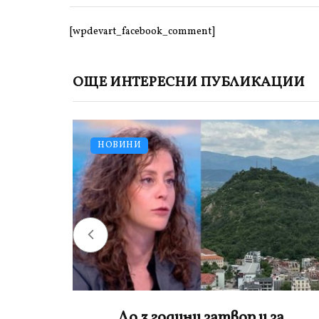
[wpdevart_facebook_comment]
ОЩЕ ИНТЕРЕСНИ ПУБЛИКАЦИИ
НОВИНИ
а
Лена потроши хилядарки, за да