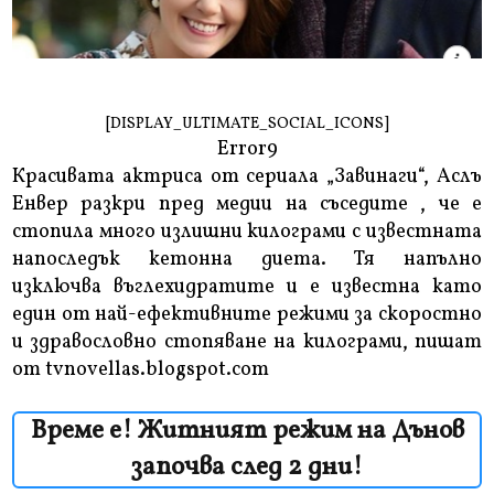
[DISPLAY_ULTIMATE_SOCIAL_ICONS]
Error9
Красивата актриса от сериала „Завинаги“, Аслъ
Енвер разкри пред медии на съседите , че е
стопила много излишни килограми с известната
напоследък кетонна диета. Тя напълно
изключва въглехидратите и е известна като
един от най-ефективните режими за скоростно
и здравословно стопяване на килограми, пишат
от tvnovellas.blogspot.com
Време е! Житният режим на Дънов
започва след 2 дни!