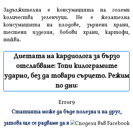
Задължителна е консумацията на големи
количества зеленчуци. Не е желателна
консумацията на плодове, зърнени храни,
тестени изделия, бобови храни, картофи,
тиква.
Диетата на кардиолога за бързо
отслабване: Топи килограмите
ударно, без да товари сърцето. Режим
по дни:
Error9
Статията може да бъде полезна и на друг,
Плъзнете
затова ще се радваме да я
и
прочетете