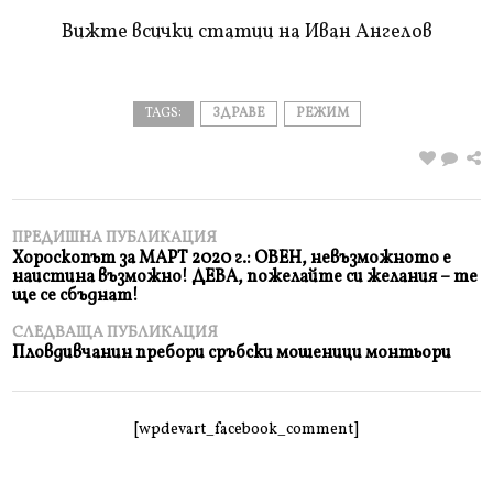
Вижте всички статии на Иван Ангелов
TAGS:
ЗДРАВЕ
РЕЖИМ
ПРЕДИШНА ПУБЛИКАЦИЯ
Хороскопът за МАРТ 2020 г.: ОВЕН, невъзможното е
наистина възможно! ДЕВА, пожелайте си желания – те
ще се сбъднат!
СЛЕДВАЩА ПУБЛИКАЦИЯ
Пловдивчанин пребори сръбски мошеници монтьори
[wpdevart_facebook_comment]