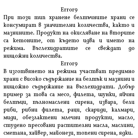
Error9
При този тип хранене белтъчните храни се
консумират в значителни количества, както и
мазнините. Продукт на окисляване на вторите
са кетоните, от където идва и името на
режима. Въглехидратите се свеждат до
нищожни количества.
Error9
В изготвянето на режима участват предимно
храни с високо съдържание на белтък и мазнини и
нищожно съдържание на въглехидрати. Добър
пример за това са месо, филета, шунки, яйчни
белтъци, пълномаслени сирена, извара, бели
риби, рибни филета, раци, скариди, калмари,
миди, обезлактени млечни продукти, масло,
студено пресовани растителни масла, маслини,
сметана, хайвер, майонези, топени сирена, ядки.