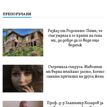
ПРЕПОРЪЧАНИ
Разказ от Родопите: Пиши, че
съм умряла и го прати на сина
ми, да дойде да го видя още
веднъж
Съгрешила съпруга: Животът
ми върна тъпкано злото, което
самата причиних на друга жена
Проф. д-р Златимир Коларов за