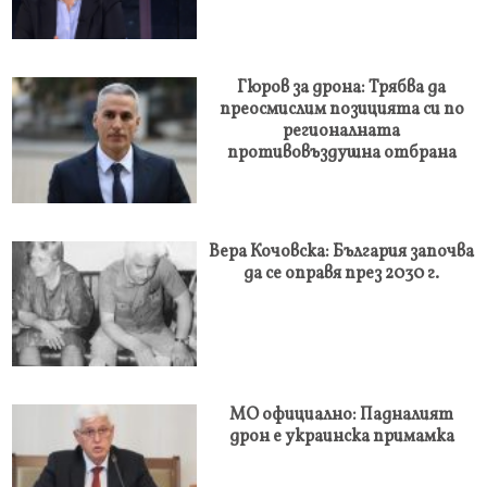
Гюров за дрона: Трябва да
преосмислим позицията си по
регионалната
противовъздушна отбрана
Вера Кочовска: България започва
да се оправя през 2030 г.
МО официално: Падналият
дрон е украинска примамка