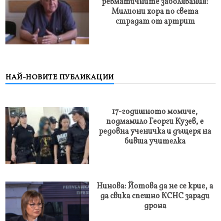
ревматичните заболявания:
Милиони хора по света
страдат от артрит
НАЙ-НОВИТЕ ПУБЛИКАЦИИ
17-годишното момиче,
подмамило Георги Кузев, е
редовна ученичка и дъщеря на
бивша учителка
Нинова: Йотова да не се крие, а
да свика спешно КСНС заради
дрона