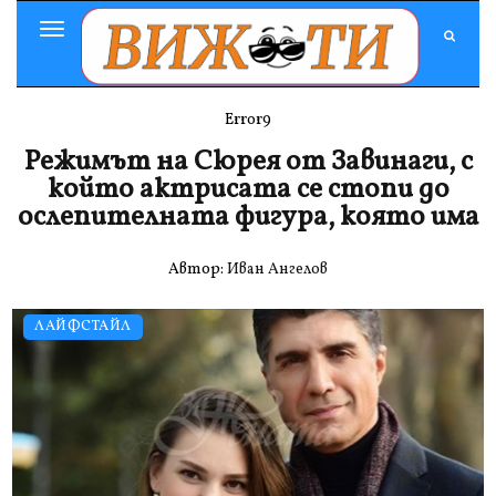
Toggle
Navigation
Error9
Режимът на Сюрея от Завинаги, с
който актрисата се стопи до
ослепителната фигура, която има
Автор:
Иван Ангелов
ЛАЙФСТАЙЛ