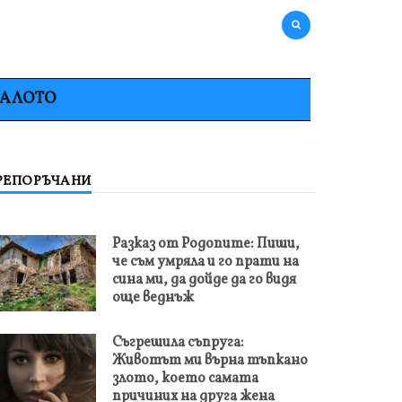
НАЛОТО
РЕПОРЪЧАНИ
Разказ от Родопите: Пиши,
че съм умряла и го прати на
сина ми, да дойде да го видя
още веднъж
Съгрешила съпруга:
Животът ми върна тъпкано
злото, което самата
причиних на друга жена