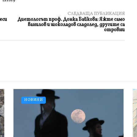
Error9
СЛЕДВАЩА ПУБЛИКАЦИЯ
еси
Диетологът проф. Донка Байкова: Яжте само
ванилов и шоколадов сладолед, другите са
отровни
НОВИНИ