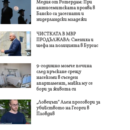
Медия от Ротердам: При
антисемитската проява в
Банско са засегнати и
нидерландски младежи
ЧИСТКАТА В МВР
ПРОДЪЛЖАВА: Смениха и
шефа на полицията в Бургас
9-годишно момче почина
след пръскане срещу
насекоми в съседен
апартамент, майка му се
бори за живота си
„Ловецът“ Ален проговори за
убийството на Георги в
Пловдив