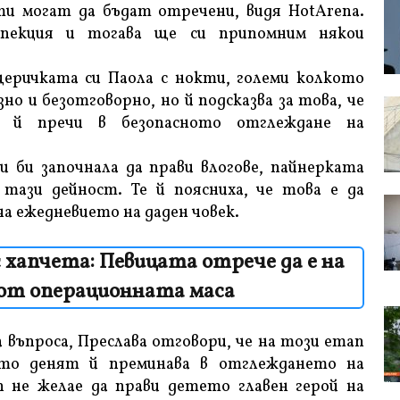
ти могат да бъдат отречени, видя HotArena.
пекция и тогава ще си припомним някои
еричката си Паола с нокти, големи колкото
зно и безотговорно, но й подсказва за това, че
а й пречи в безопасното отглеждане на
 би започнала да прави влогове, пайнерката
 тази дейност. Те й поясниха, че това е да
а ежедневието на даден човек.
с хапчета: Певицата отрече да е на
от операционната маса
 въпроса, Преслава отговори, че на този етап
ато денят й преминава в отглеждането на
 не желае да прави детето главен герой на