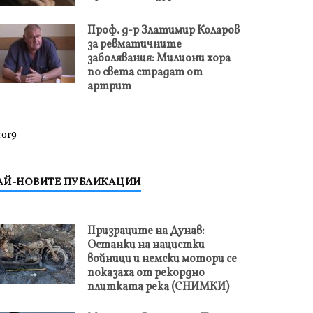
Проф. д-р Златимир Коларов
за ревматичните
заболявания: Милиони хора
по света страдат от
артрит
ror9
АЙ-НОВИТЕ ПУБЛИКАЦИИ
Призраците на Дунав:
Останки на нацистки
войници и немски мотори се
показаха от рекордно
плитката река (СНИМКИ)