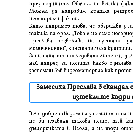
през годините. Обаче… не всички фак
Можем да направим кратка ретрос
неоспорими факти.
Като например това, че обгрижва дъщ
такива на орел. „Това е не само несерио
Преслава позволява на суетата д
момиченцето“, констатираха критици.
Запитана от последователите си, дали
най-напред ги попита какво означава
заснемаш във видеоматериал как протич
Замесиха Преслава в скандал 
изтеклите кадри 
Вече добре осведомена за същността на
не би правила такова нещо, тъй к
дъщеричката й Паола, а на този етап