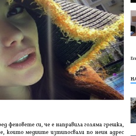
Er
Н
ед феновете си, че е направила голяма грешка,
е, които медиите изтипосвали по неин адрес