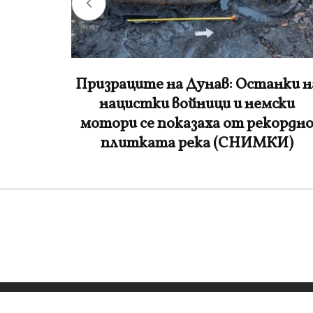
нки на
Медия от Ротердам: При
ски
антисемитската проява в Банск
кордно
са засегнати и нидерландски
КИ)
младежи
Всички права запазени - vijti.com - 2022