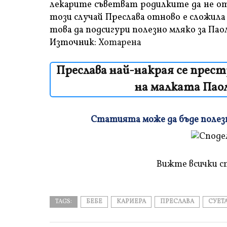
лекарите съветват родилките да не отс
този случай Преслава отново е сложила
това да подсигури полезно мляко за Па
Източник:
Хотарена
Преслава най-накрая се прес
на малката Паол
Статията може да бъде полезна
Плъзнете
и
прочетете
Вижте всички с
TAGS:
БЕБЕ
КАРИЕРА
ПРЕСЛАВА
СУЕТ