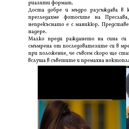
риалити формат.
Доста добре и мъдро разсъждава в 
прегледахме фотосите на Преслав
непрекъснато е с маникюр. Представет
надере.
Малко преди раждането на сина си
смъмрена от последователите си в мр
при положение, че съвсем скоро ще ста
вслуша в съветите и премахна ноктоплас