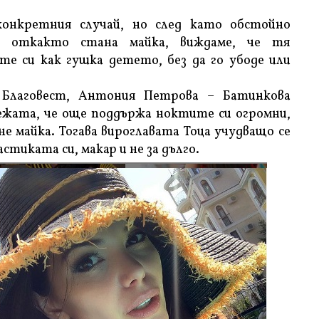
конкретния случай, но след като обстойно
а, откакто стана майка, виждаме, че тя
е си как гушка детето, без да го убоде или
 Благовест, Антония Петрова – Батинкова
ежата, че още поддържа ноктите си огромни,
не майка. Тогава вироглавата Тоца учудващо се
тиката си, макар и не за дълго.