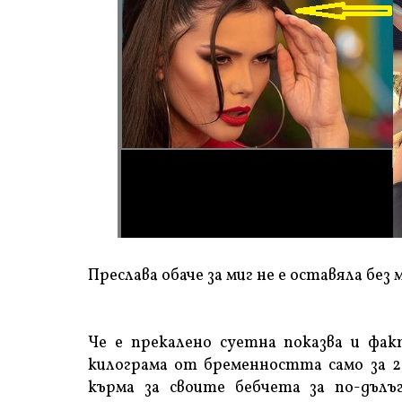
Преслава обаче за миг не е оставяла без
Че е прекалено суетна показва и фак
килограма от бременността само за 2
кърма за своите бебчета за по-дълъг