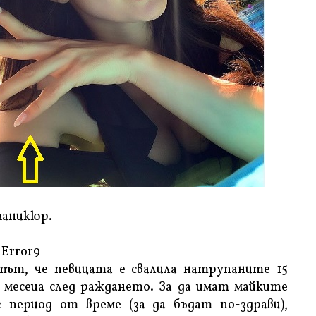
 маникюр.
Error9
тът, че певицата е свалила натрупаните 15
 месеца след раждането. За да имат майките
 период от време (за да бъдат по-здрави),