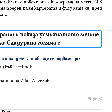
лабват с повече от 2 килограма на месец. И в
 на преден план кариерата и фигурата си, пред
ола…
траши и показа усмихнатото личице
а: Сладурана голяма е
 и на друг, затова ще се радваме да я
татии на Иван Ангелов
А