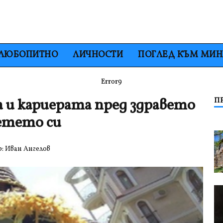
ЛЮБОПИТНО
ЛИЧНОСТИ
ПОГЛЕД КЪМ МИ
Error9
 и кариерата пред здравето
П
етето си
р:
Иван Ангелов