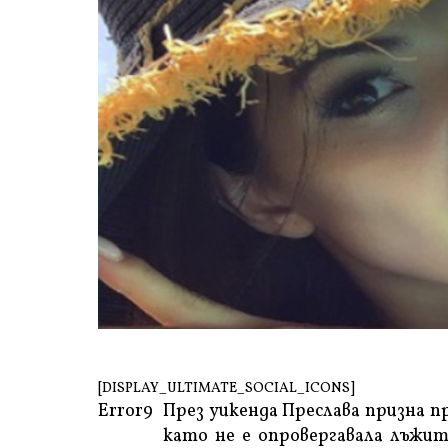
[DISPLAY_ULTIMATE_SOCIAL_ICONS]
Error9
През уикенда Преслава призна пр
като не е опровергавала лъжит