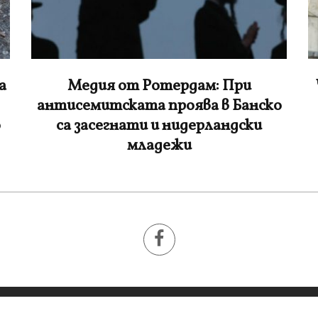
ЧИСТКАТА В МВР ПРОДЪЛЖАВА:
о
Смениха и шефа на полицията в
п
Бургас