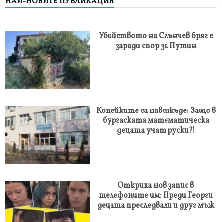
НАЙ-НОВИТЕ ПУБЛИКАЦИИ
Убийството на Слънчев бряг е
заради спор за Путин
Копейките са навсякъде: Защо в
бургаската математическа
децата учат руски?!
Откриха нов запис в
телефоните им: Преди Георги
децата преследвали и друг мъж