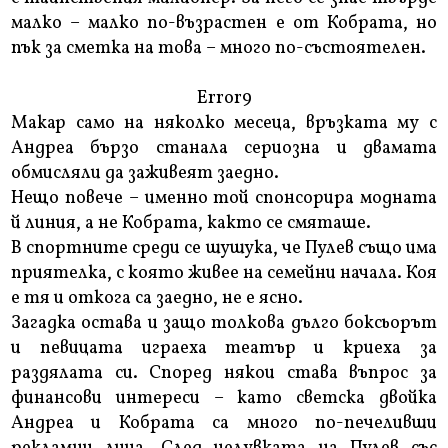
малко – малко по-възрастен е от Кобрата, но
пък за сметка на това – много по-състоятелен.
Error9
Макар само на няколко месеца, връзката му с
Андреа бързо станала сериозна и двамата
обмисляли да заживеят заедно.
Нещо повече – именно той спонсорира модната
й линия, а не Кобрата, както се смяташе.
В спортните среди се шушука, че Пулев също има
приятелка, с която живее на семейни начала. Коя
е тя и откога са заедно, не е ясно.
Загадка остава и защо толкова дълго боксьорът
и певицата играеха театър и криеха за
раздялата си. Според някои става въпрос за
финансови интереси – като светска двойка
Андреа и Кобрата са много по-печеливши