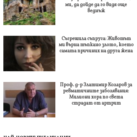
ми, да дойде да го видя още
веднъж
Съгрешила съпруга: Животът
ми върна тъпкано злото, което
самата причиних на друга жена
Проф. д-р Златимир Коларов за
ревматичните заболявания:
Милиони хора по света
страдат от артрит