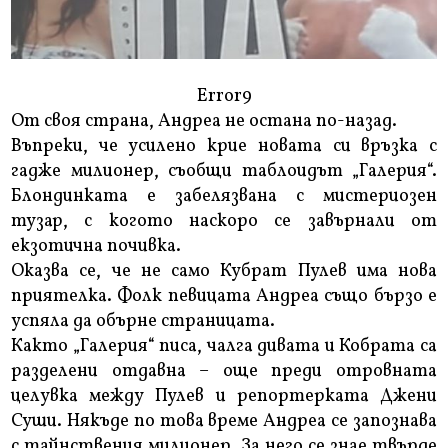
Error9
От своя страна, Андреа не остана по-назад.
Въпреки, че усилено крие новата си връзка с
гадже милионер, съобщи таблоидът „Галерия“.
Блондинката е забелязвана с мистериозен
тузар, с когото наскоро се завърнали от
екзотична почивка.
Оказва се, че не само Кубрат Пулев има нова
приятелка. Фолк певицата Андреа също бързо е
успяла да обърне страницата.
Както „Галерия“ писа, чалга дивата и Кобрата са
разделени отдавна – още преди отровната
целувка между Пулев и репортерката Джени
Суши. Някъде по това време Андреа се запознава
с тайнствения милионер. За него се знае твърде