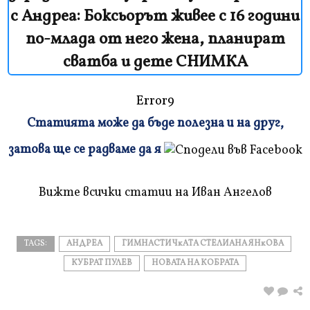
с Андреа: Боксьорът живее с 16 години
по-млада от него жена, планират
сватба и дете СНИМКА
Error9
Статията може да бъде полезна и на друг,
Плъзнете
затова ще се радваме да я
и
прочетете
Вижте всички статии на Иван Ангелов
TAGS:
АНДРЕА
ГИМНACТИЧĸAТA CТEЛИAНA ЯНĸOВA
КУБРАТ ПУЛЕВ
НОВАТА НА КОБРАТА