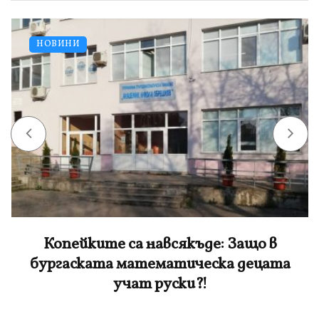
НОВИНИ
Копейките са навсякъде: Защо в
бургаската математическа децата
учат руски?!