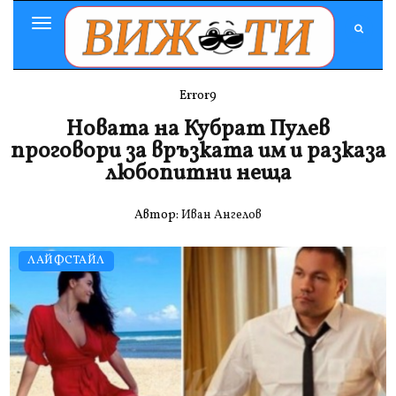
Toggle
Navigation
Error9
Новата на Кубрат Пулев
проговори за връзката им и разказа
любопитни неща
Автор:
Иван Ангелов
ЛАЙФСТАЙЛ