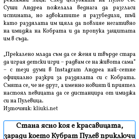
рекламни лица. След целувката на Пулев със
Суши Андреа пожелала веднага да разгласи
истината, но адвокатите я разубедили, тъй
като раздялата им щяла да повлияе негативно
на имиджа на Кобрата и да пропука защитата
им в съда.
„Прекалено млада съм да се женя и твърде стара
да играя детски игри – радвам се на живота сама”
– с тези думи в Instagram Андреа най-сетне
официално разкри за раздялата си с Кобрата.
Смята се, че не друг, а именно новият й приятел
настоял певицата да се дистанцира от имиджа
си на Пулевица.
Източник:
kliuki.net
Стана ясно коя е красавицата,
заради което Кубрат Пулев приключи