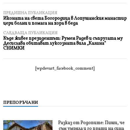
ПРЕДИШНА ПУБЛИКАЦИЯ
Иконата на света Богородица в Лопушанския манастир
цери болни и помага на хора в беда
СЛЕДВАЩА ПУБЛИКАЦИЯ
Къде живее президентът: Румен Радев и съпругата му
Десислава обитават луксозната вила „Калина“
СНИМКИ
[wpdevart_facebook_comment]
ПРЕПОРЪЧАНИ
Разказ от Родопите: Пиши, че
съм умряла и го прати на сина