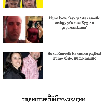
Изтекоха скандални чатове
между убития Кузев и
„примамката“
Ники Кънчев: Не съм се развел!
Нито явно, нито тайно
Error9
ОЩЕ ИНТЕРЕСНИ ПУБЛИКАЦИИ