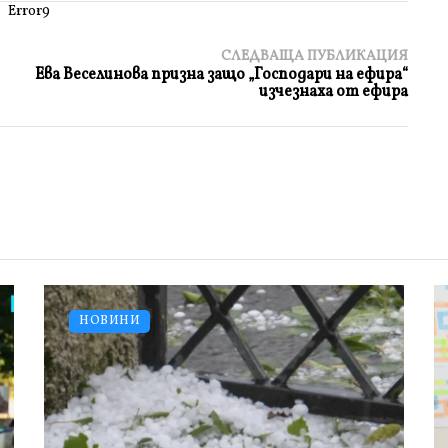
Error9
СЛЕДВАЩА ПУБЛИКАЦИЯ
Ева Веселинова призна защо „Господари на ефира“
изчезнаха от ефира
НОВИНИ