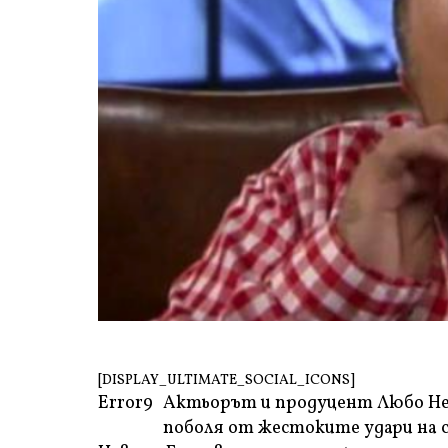
[DISPLAY_ULTIMATE_SOCIAL_ICONS]
Error9
Актьорът и продуцент Любо Нейк
поболя от жестоките удари на 