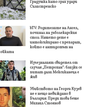
Градушка като грах удари
Силистренско
bTV: Родителите на Ангел,
починал на зъболекарския
стол: Нашето дете е
интоксикирано с препарат,
който е антидотът на
пойката
Изчезналият свидетел от
случая „Петрохан“: близки се
питат дали Мексиканеца е
жив
Убийството на Георги Кузев
не е нещо невиждано в
България: Преди това беше
Михаил Стоянов