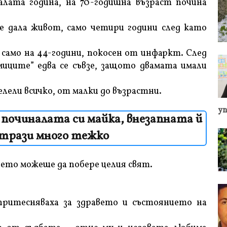
алата година, на 70-годишна възраст почина
 дала живот, само четири години след като
само на 44-години, покосен от инфаркт. След
иците” едва се съвзе, защото двамата имали
елели всичко, от малки до възрастни.
у
 починалата си майка, внезапната й
отрази много тежко
ето можеше да побере целия свят.
притесняваха за здравето и състоянието на