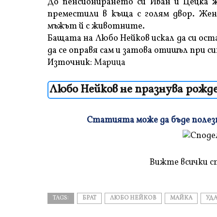
До пенсионирането си Иван и Цецка жи
преместили в къща с голям двор. Жена
мъжът й с животните.
Бащата на Любо Нейков искал да си ост
да се оправя сам и затова отишъл при си
Източник:
Марица
Любо Нейков не празнува рожде
Статията може да бъде полезна
Плъзнете
и
прочетете
Вижте всички с
TAGS:
БРАТ
ЛЮБО НЕЙКОВ
МАЙКА
УДА