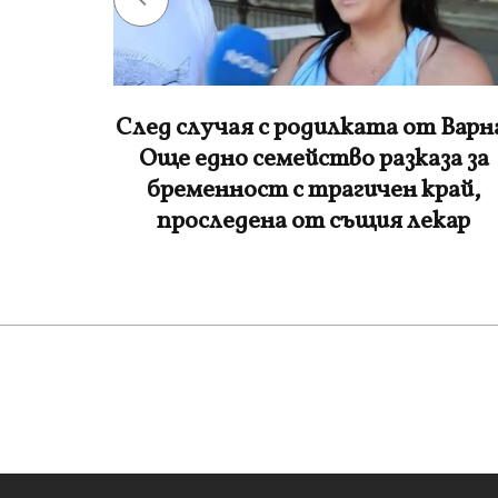
 Варна:
Градушка като грах удари
за за
Силистренско
рай,
кар