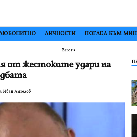
ЛЮБОПИТНО
ЛИЧНОСТИ
ПОГЛЕД КЪМ МИ
Error9
ля от жестоките удари на
П
ъдбата
р:
Иван Ангелов