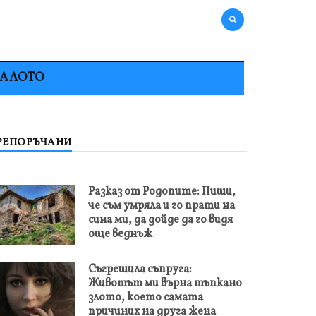
НАЛОТО
РЕПОРЪЧАНИ
Разказ от Родопите: Пиши,
че съм умряла и го прати на
сина ми, да дойде да го видя
още веднъж
Съгрешила съпруга:
Животът ми върна тъпкано
злото, което самата
причиних на друга жена