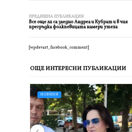
ПРЕДИШНА ПУБЛИКАЦИЯ
Все още ли са заедно Андреа и Кубрат и в чия
прегръдка фолкпевицата намери утеха
[wpdevart_facebook_comment]
ОЩЕ ИНТЕРЕСНИ ПУБЛИКАЦИИ
НОВИНИ