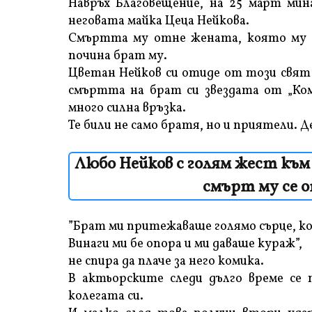
Навръх Благовещение, на 25 март мин
неговата майка Цеца Нейкова.
Смъртта му отне жената, която му е
почина брат му.
Цветан Нейков си отиде от този свят 
смъртта на брат си звездата от „Ком
много силна връзка.
Те били не само братя, но и приятели. Д
Любо Нейков с голям жест към
смърт му се 
”Брат ми притежаваше голямо сърце, ко
Винаги ми бе опора и ми даваше кураж”,
не спира да плаче за него комика.
В актьорските следи дълго време се 
колегата си.