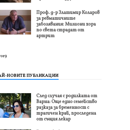
Проф. д-р Златимир Коларов
за ревматичните
заболявания: Милиони хора
по света страдат от
артрит
ror9
АЙ-НОВИТЕ ПУБЛИКАЦИИ
След случая с родилката от
Варна: Още едно семейство
разказа за бременност с
трагичен край, проследена
от същия лекар