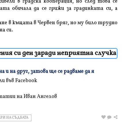
вели в градска кооперация, но след това се
та обичала да се грижи за градинката си, а
ане в къщата в Червен бряг, но му било трудно
на си.
ния си ден заради неприятна случка
 и на друг, затова ще се радваме да я
татии на Иван Ангелов
РИ НА СЪДБАТА