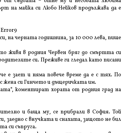
р от съдбата – отне му и неговата любима
ърт на майка си Любо Нейков продължава да е
Error9
и, на черната годишнина, за 10 000 лева, пише
то живя в родния Червен бряг до смъртта си
родителите си. Преживе ги гледал като писани
че е зает и няма повече време да е с тях. По
 с жена си Гинчето и дъщеричката им.
ката“, коментират хората от родния град на
ително и баща му, се прибрали в София. Той
и, заедно с внучката и снахата, защото не бил
ата си съпруга.