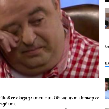
Er
Н
ов се оказа златен син. Обичаният актьор се
съдбата.