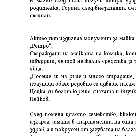
И малко след това получи втори уда
родителка. Година след внезапната см
съсипан.
Актьорът издигнал монумент за майка с
„Ретро“.
Съграждани на майката на комика, коя
твърдят, че той не жалил средства за 
яйца.
„Носеше ги на ръце и много страдаше, 
празници обаче редовно си идваше насам
Цецка си боготвореше снахата и внуч
Нейков.
След помена цялото семейство, включ
изкарал зимата в апартамента на сина с
здрав, а и покрусен от загубата на благ