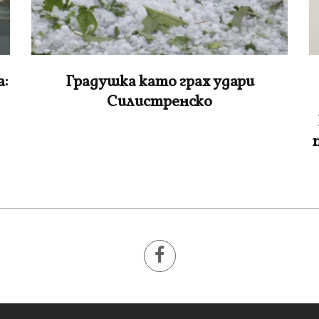
bTV: Родителите на Ангел,
починал на зъболекарския стол:
Нашето дете е интоксикирано с
препарат, който е антидотът на
упойката