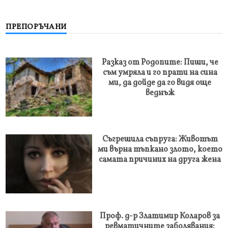
ПРЕПОРЪЧАНИ
Разказ от Родопите: Пиши, че
съм умряла и го прати на сина
ми, да дойде да го видя още
веднъж
Съгрешила съпруга: Животът
ми върна тъпкано злото, което
самата причиних на друга жена
Проф. д-р Златимир Коларов за
ревматичните заболявания: