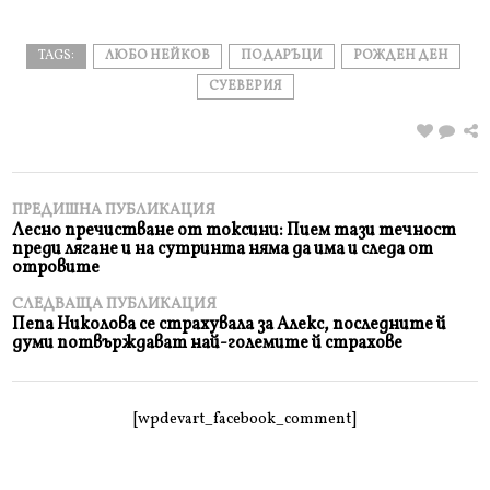
TAGS:
ЛЮБО НЕЙКОВ
ПОДАРЪЦИ
РОЖДЕН ДЕН
СУЕВЕРИЯ
ПРЕДИШНА ПУБЛИКАЦИЯ
Лесно пречистване от токсини: Пием тази течност
преди лягане и на сутринта няма да има и следа от
отровите
СЛЕДВАЩА ПУБЛИКАЦИЯ
Пепа Николова се страхувала за Алекс, последните й
думи потвърждават най-големите й страхове
[wpdevart_facebook_comment]