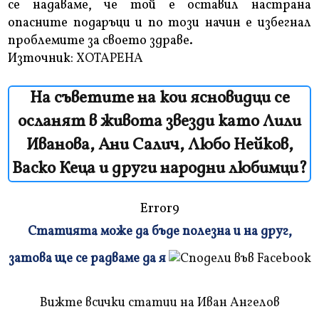
се надаваме, че той е оставил настрана
опасните подаръци и по този начин е избегнал
проблемите за своето здраве.
Източник:
ХОТАРЕНА
На съветите на кои ясновидци се
осланят в живота звезди като Лили
Иванова, Ани Салич, Любо Нейков,
Васко Кеца и други народни любимци?
Error9
Статията може да бъде полезна и на друг,
Плъзнете
затова ще се радваме да я
и
прочетете
Вижте всички статии на Иван Ангелов