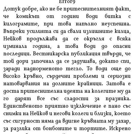
Error9
Дотук добре, ако не бе притеснителният факт,
че комикът от години води битка с
килограмите, при това напълно неуспешна.
Въпреки усилията си да свали излишните килца,
Нейков продължава да се окръгля с всяка
изминала година, а това води до опасни
последици. Вестникарска публикация твърди, че
той дори започнал да се задушава, докато спи,
заради наднорменото тегло. То води още до
високо кръвно, сърдечни проблеми и сериозни
натоварвания на долните крайници. Затова е
доста притеснителна идеята на колегите му да
го дарят все със сладости за празника.
Единственото приятно изключение е пано със
снимки на Нейков и негови колеги и близки, което
със сигурност няма да вдигне кръвната му захар,
за разлика от бонбоните и тортите. Искрено