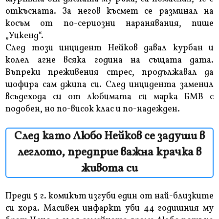
откъсната. За негов късмет се разминал на
косъм от по-сериозни наранявания, пише
„Уикенд“.
След този инцидент Нейков давал курбан и
колел агне всяка година на същата дата.
Въпреки преживения стрес, продължавал да
шофира сам джипа си. След инцидента заменил
всъдехода си от любимата си марка БМВ с
подобен, но по-висок клас и по-надежден.
След като Любо Нейков се задуши в
леглото, предприе важна крачка в
живота си
Преди 5 г. комикът изгуби един от най-близките
си хора. Масивен инфаркт уби 44-годишния му