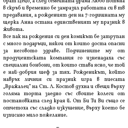
брат Цецо, а след семейната драма Любо потъна
в скръб и временно бе замразил работата си в тв
предавания, а рожденият ден на 7-годишната му
щерка Анна остана единственият му празник в
живота.
Все пак на рождения си ден комикът бе затрупан
с много подаръци, някои от които доста опасни
за неговото здраве. Подчинените му от
продуцентската компания го изненадаха със
специални бонбони, от които става ясно, че той
е най-добрия шеф за тях. Рожденикът, който
навръх личния си празник игра в пиесата
„Вражалец” на Ст. Л. Костов духна и свещи върху
голяма торта заедно със своите колеги от
постановката след края й. От Би Ти Ви също се
отчетоха със сладко изкушение, върху което бе
изписано мило пожелание.