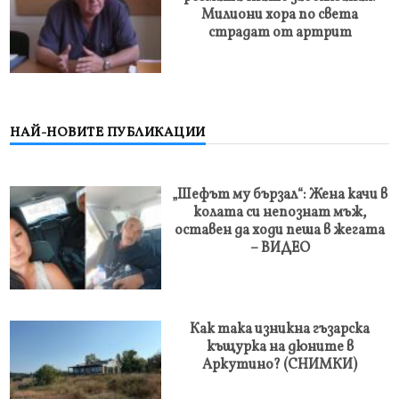
Милиони хора по света
страдат от артрит
НАЙ-НОВИТЕ ПУБЛИКАЦИИ
„Шефът му бързал“: Жена качи в
колата си непознат мъж,
оставен да ходи пеша в жегата
– ВИДЕО
Как така изникна гъзарска
къщурка на дюните в
Аркутино? (СНИМКИ)