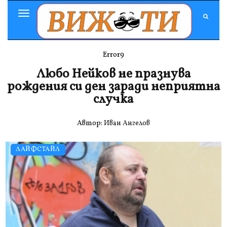
Toggle
Navigation
Error9
Любо Нейков не празнува
рождения си ден заради неприятна
случка
Автор:
Иван Ангелов
ЛАЙФСТАЙЛ