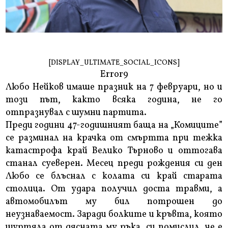
[DISPLAY_ULTIMATE_SOCIAL_ICONS]
Error9
Любо Нейков имаше празник на 7 февруари, но и
този път, както всяка година, не го
отпразнувал с шумни партита.
Преди години 47-годишният баща на „Комиците”
се разминал на крачка от смъртта при тежка
катастрофа край Велико Търново и оттогава
станал суеверен. Месец преди рождения си ден
Любо се блъснал с колата си край старата
столица. От удара получил доста травми, а
автомобилът му бил потрошен до
неузнаваемост. Заради болките и кръвта, която
шуртяла от дясната му ръка, си помислил, че е