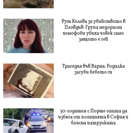
Рут Колева за убийството в
Пловдив: Група недорасли
хомофоби убиха човек само
защото е гей
Трагедия във Варна: Родилка
загуби бебето си
30-годишен с Порше опита да
избяга от полицията в София и
блъсна патрулката