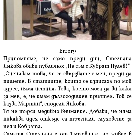
Error9
Припомняме, че само преди дни, Стелиана
Янкова обяви публично: „Не съм с Кубрат Пулев!“
„Оценявам това, че се свързвате с мен, преди да
пишете. В статиите, които се изписаха по мой
адрес, няма истина. Това, което мога да ви кажа
за мен, е, че имам дългогодишен приятел. Той се
казва Мартин“, сподели Янкова.
Тя не търси медийно внимание. Добави, че няма
никаква идея откъде са тръгнали слуховете за
нея и Кобрата.
Самата Стелиана е от Търговище, но живее в