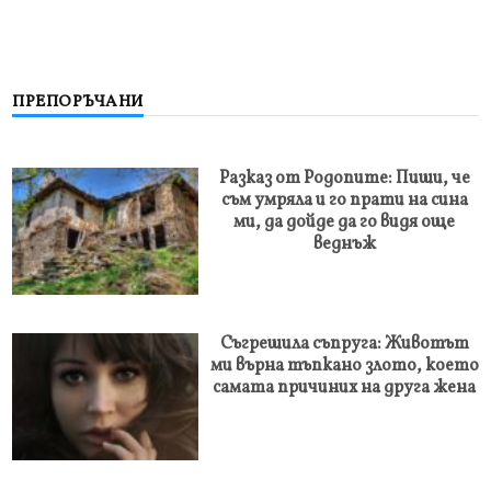
ПРЕПОРЪЧАНИ
Разказ от Родопите: Пиши, че
съм умряла и го прати на сина
ми, да дойде да го видя още
веднъж
Съгрешила съпруга: Животът
ми върна тъпкано злото, което
самата причиних на друга жена