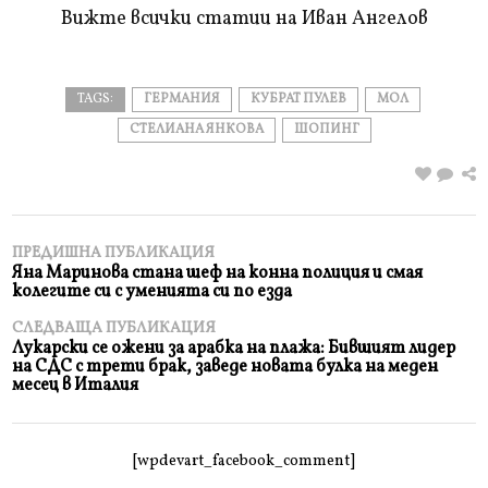
Вижте всички статии на Иван Ангелов
TAGS:
ГЕРМАНИЯ
КУБРАТ ПУЛЕВ
МОЛ
СТЕЛИАНА ЯНКОВА
ШОПИНГ
ПРЕДИШНА ПУБЛИКАЦИЯ
Яна Маринова стана шеф на конна полиция и смая
колегите си с уменията си по езда
СЛЕДВАЩА ПУБЛИКАЦИЯ
Лукарски се ожени за арабка на плажа: Бившият лидер
на СДС с трети брак, заведе новата булка на меден
месец в Италия
[wpdevart_facebook_comment]