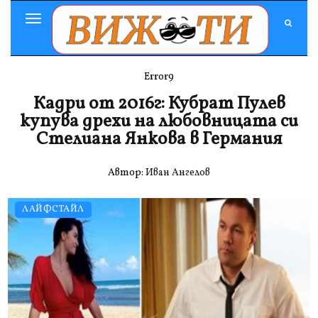
Toggle
Navigation
Error9
Кадри от 2016г: Кубрат Пулев
купува дрехи на любовницата си
Стелиана Янкова в Германия
Автор:
Иван Ангелов
ЛАЙФСТАЙЛ