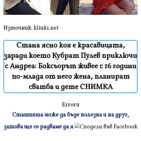
Източник:
kliuki.net
Стана ясно коя е красавицата,
заради което Кубрат Пулев приключи
с Андреа: Боксьорът живее с 16 години
по-млада от него жена, планират
сватба и дете СНИМКА
Error9
Статията може да бъде полезна и на друг,
Плъзнете
затова ще се радваме да я
и
прочетете