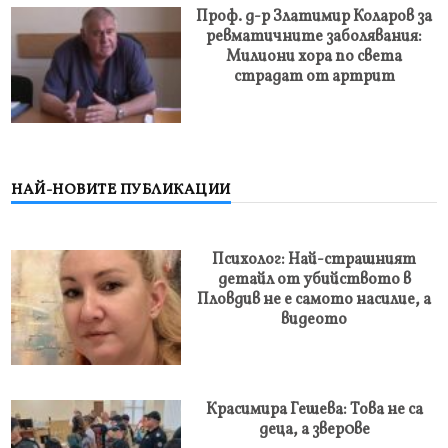
Проф. д-р Златимир Коларов за
ревматичните заболявания:
Милиони хора по света
страдат от артрит
НАЙ-НОВИТЕ ПУБЛИКАЦИИ
Психолог: Най-страшният
детайл от убийството в
Пловдив не е самото насилие, а
видеото
Красимира Гешева: Това не са
деца, а звер0ве