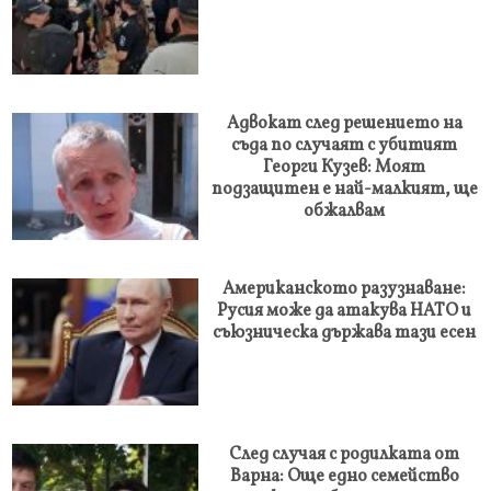
Адвокат след решението на
съда по случаят с убитият
Георги Кузев: Моят
подзащитен е най-малкият, ще
обжалвам
Американското разузнаване:
Русия може да атакува НАТО и
съюзническа държава тази есен
След случая с родилката от
Варна: Още едно семейство